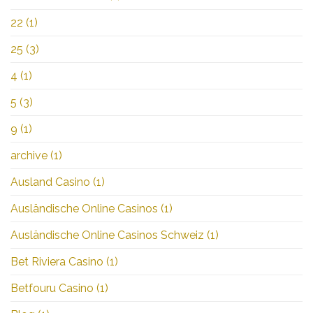
22
(1)
25
(3)
4
(1)
5
(3)
9
(1)
archive
(1)
Ausland Casino
(1)
Ausländische Online Casinos
(1)
Ausländische Online Casinos Schweiz
(1)
Bet Riviera Casino
(1)
Betfouru Casino
(1)