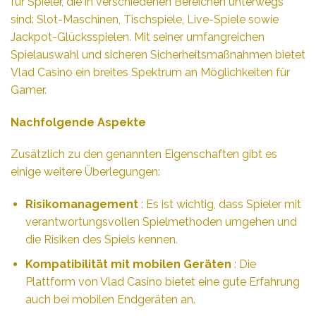
für Spieler, die in verschiedenen Bereichen unterwegs
sind: Slot-Maschinen, Tischspiele, Live-Spiele sowie
Jackpot-Glücksspielen. Mit seiner umfangreichen
Spielauswahl und sicheren Sicherheitsmaßnahmen bietet
Vlad Casino ein breites Spektrum an Möglichkeiten für
Gamer.
Nachfolgende Aspekte
Zusätzlich zu den genannten Eigenschaften gibt es
einige weitere Überlegungen:
Risikomanagement
: Es ist wichtig, dass Spieler mit
verantwortungsvollen Spielmethoden umgehen und
die Risiken des Spiels kennen.
Kompatibilität mit mobilen Geräten
: Die
Plattform von Vlad Casino bietet eine gute Erfahrung
auch bei mobilen Endgeräten an.