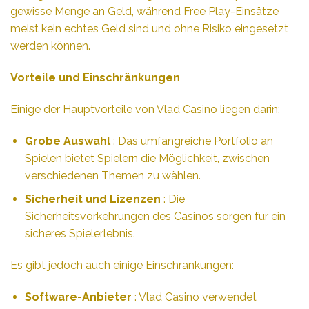
gewisse Menge an Geld, während Free Play-Einsätze
meist kein echtes Geld sind und ohne Risiko eingesetzt
werden können.
Vorteile und Einschränkungen
Einige der Hauptvorteile von Vlad Casino liegen darin:
Grobe Auswahl
: Das umfangreiche Portfolio an
Spielen bietet Spielern die Möglichkeit, zwischen
verschiedenen Themen zu wählen.
Sicherheit und Lizenzen
: Die
Sicherheitsvorkehrungen des Casinos sorgen für ein
sicheres Spielerlebnis.
Es gibt jedoch auch einige Einschränkungen:
Software-Anbieter
: Vlad Casino verwendet