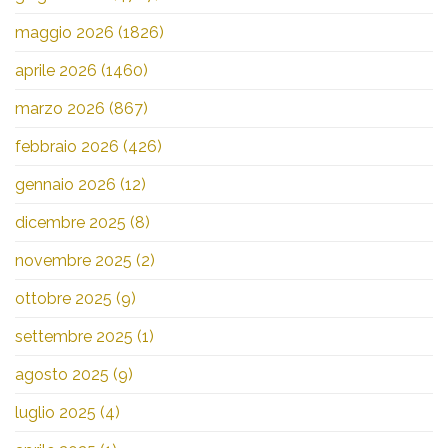
maggio 2026
(1826)
aprile 2026
(1460)
marzo 2026
(867)
febbraio 2026
(426)
gennaio 2026
(12)
dicembre 2025
(8)
novembre 2025
(2)
ottobre 2025
(9)
settembre 2025
(1)
agosto 2025
(9)
luglio 2025
(4)