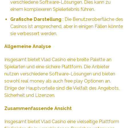
verschiedene Software-Lösungen. Dies kann zu
einem komplexeren Spielerlebnis führen.
Grafische Darstellung
: Die Benutzeroberfläche des
Casinos ist ansprechend, aber in einigen Fällen könnte
sie verbessert werden.
Allgemeine Analyse
Insgesamt bietet Vlad Casino eine breite Palette an
Spielarten und eine sichere Plattform. Die Anbieter
nutzen verschiedene Software-Lösungen und bieten
sowohl real money als auch free play Optionen an.
Einige der Hauptvorteile sind die Vielfalt des Angebots,
Sicherheit und Lizenzen.
Zusammenfassende Ansicht
Insgesamt bietet Vlad Casino eine vielseitige Plattform