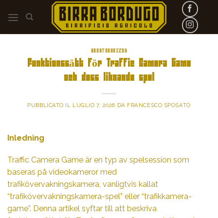
Skip
to
content
UNCATEGORIZED
Funktionssätt för Traffic Camera Game
och dess liknande spel
PUBBLICATO IL
LUGLIO 7, 2026
DA
FRANCESCO SPOSATO
Inledning
Traffic Camera Game är en typ av spelsession som
baseras på videokameror med
trafikövervakningskamera, vanligtvis kallat
“trafikövervakningskamera-spel” eller “trafikkamera-
game”. Denna artikel syftar till att beskriva