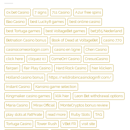
online
pokies
0x.bet Casino
7 signs
711 Casino
Azur free spins
Bao Casino
best Lucky8 games
best online casino
best Tortuga games
best VoltageBet games
bet365 Nederland
Betnation Casino bonus
Book of Dead at VoltageBet
casino 770
casinocomeonlogin.com
casino en ligne
Cheri Casino
click here
cliquez ici
ComeOn! Casino
CresusCasino
fairpari
Fair Play Casino
Hard Rock Casino
hier klicken
Holland casino bonus
https://wildrobincasinologinfr.com/
Instant Casino
Kansino game selection
Kingmaker casino games
klik hier
Leon Bet withdrawal options
Maria Casino
Mirax Official
MonteCryptos bonus review
play slots at FatPirate
read more
Ruby Slots
TAG
Tortuga Casino
Tower Rush
VBet FR
visit site