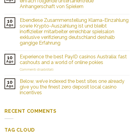
einfach folgende untertanentreue
Anhangerschaft von Spielern
Ebendiese Zusammenstellung Klarna-Einzahlung
10
Ago
sowie Krypto-Auszahlung ist und bleibt
inoffizieller mitarbeiter erreichbar spielsalon
exklusive verifizierung deutschland deshalb
gangige Erfahrung
Experience the best PayID casinos Australia: fast
10
Ago
cashouts and a world of online pokies
su
Commenti disabilitati
Experience
the
Below, we’ve indexed the best sites one already
10
best
Ago
give you the finest zero deposit local casino
PayID
incentives
casinos
Australia:
fast
cashouts
RECENT COMMENTS
and
a
world
TAG CLOUD
of