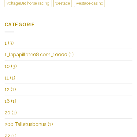
VoltageBet horse racing
westace
westace casino
CATEGORIE
1
(3)
1_lapapillote08.com_10000
(1)
10
(3)
11
(1)
12
(1)
16
(1)
20
(1)
200 Talletusbonus
(1)
22
(1)