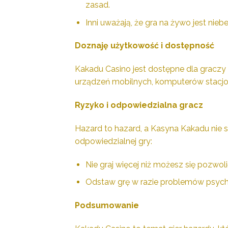
zasad.
Inni uważają, że gra na żywo jest nieb
Doznaję użytkowość i dostępność
Kakadu Casino jest dostępne dla graczy
urządzeń mobilnych, komputerów stacjon
Ryzyko i odpowiedzialna gracz
Hazard to hazard, a Kasyna Kakadu nie 
odpowiedzialnej gry:
Nie graj więcej niż możesz się pozwoli
Odstaw grę w razie problemów psych
Podsumowanie