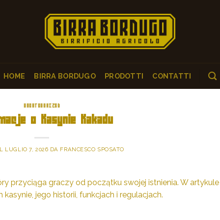
HOME
BIRRA BORDUGO
PRODOTTI
CONTATTI
UNCATEGORIZED
macje o Kasynie Kakadu
IL
LUGLIO 7, 2026
DA
FRANCESCO SPOSATO
ry przyciąga graczy od początku swojej istnienia. W artykule
asynie, jego historii, funkcjach i regulacjach.