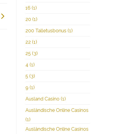
16
(1)
20
(1)
200 Talletusbonus
(1)
22
(1)
25
(3)
4
(1)
5
(3)
9
(1)
Ausland Casino
(1)
Ausländische Online Casinos
(1)
Ausländische Online Casinos