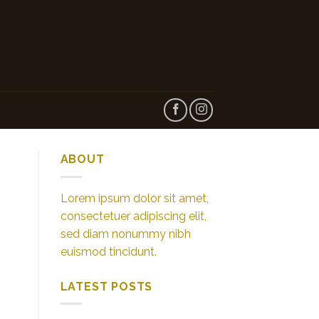
ABOUT
Lorem ipsum dolor sit amet,
consectetuer adipiscing elit,
sed diam nonummy nibh
euismod tincidunt.
LATEST POSTS