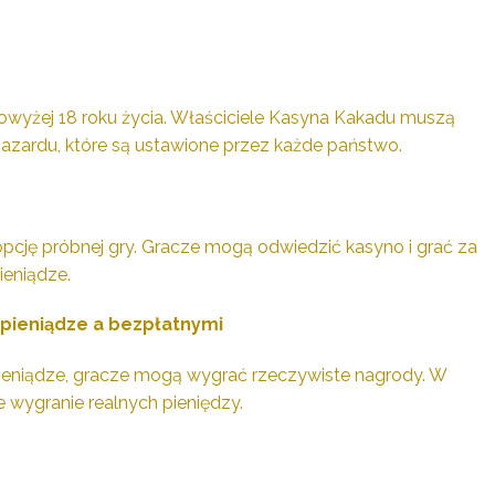
owyżej 18 roku życia. Właściciele Kasyna Kakadu muszą
hazardu, które są ustawione przez każde państwo.
pcję próbnej gry. Gracze mogą odwiedzić kasyno i grać za
ieniądze.
pieniądze a bezpłatnymi
ieniądze, gracze mogą wygrać rzeczywiste nagrody. W
e wygranie realnych pieniędzy.