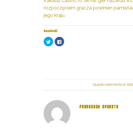
Kakadu Casino to temat gier hazardu, któ
rozpoczęciem gracza powinien pamiętać
jego kraju.
Condividi:
Fai
Fai
clic
clic
qui
per
per
condividere
condividere
su
su
Facebook
Twitter
(Si
(Si
apre
apre
in
in
una
una
nuova
nuova
finestra)
finestra)
Questo elemento è stato
FRANCESCO SPOSATO