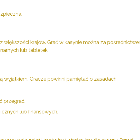
ezpieczna.
 z większości krajów. Grać w kasynie można za pośrednictw
arnych lub tabletek.
są wyjątkiem. Gracze powinni pamiętać o zasadach
ć przegrać.
icznych lub finansowych.