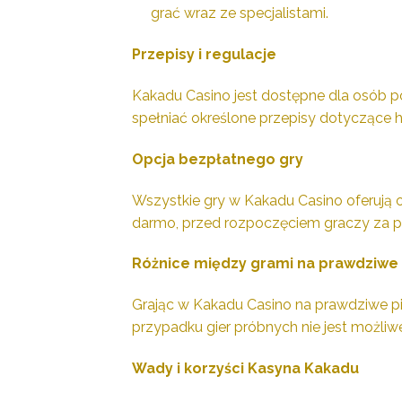
grać wraz ze specjalistami.
Przepisy i regulacje
Kakadu Casino jest dostępne dla osób p
spełniać określone przepisy dotyczące 
Opcja bezpłatnego gry
Wszystkie gry w Kakadu Casino oferują o
darmo, przed rozpoczęciem graczy za p
Różnice między grami na prawdziwe 
Grając w Kakadu Casino na prawdziwe p
przypadku gier próbnych nie jest możliw
Wady i korzyści Kasyna Kakadu