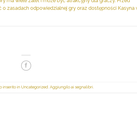
ry ma wiele zalet i może być atrakcyjny dla graczy. Przed
 o zasadach odpowiedzialnej gry oraz dostępności Kasyna
 inserito in
Uncategorized
. Aggiungilo ai
segnalibri
.