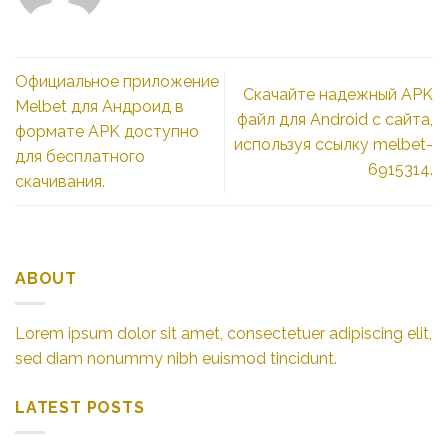
Официальное приложение
Скачайте надежный APK
Melbet для Андроид в
файл для Android с сайта,
формате APK доступно
используя ссылку melbet-
для бесплатного
6915314.
скачивания.
ABOUT
Lorem ipsum dolor sit amet, consectetuer adipiscing elit,
sed diam nonummy nibh euismod tincidunt.
LATEST POSTS