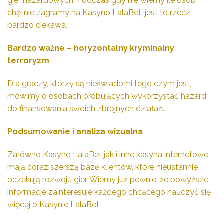
gier hazardowych. Podczas gdy nie wiemy ile osób
chętnie zagramy na Kasyno LalaBet, jest to rzecz
bardzo ciekawa.
Bardzo ważne – horyzontalny kryminalny
terroryzm
Dla graczy, którzy są nieświadomi tego czym jest,
mówimy o osobach próbujących wykorzystać hazard
do finansowania swoich zbrojnych działań.
Podsumowanie i analiza wizualna
Zarówno Kasyno LalaBet jak i inne kasyna internetowe
mają coraz szerszą bazę klientów, które nieustannie
oczekują rozwoju gier. Wiemy już pewnie, że powyższe
informacje zainteresuje każdego chcącego nauczyć się
więcej o Kasynie LalaBet.