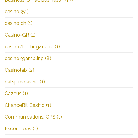
casino
(51)
casino ch
(1)
Casino-GR
(1)
casino/betting/nutra
(1)
casino/gambling
(8)
Casinolab
(2)
catspinscasino
(1)
Cazeus
(1)
ChanceBit Casino
(1)
Communications, GPS
(1)
Escort Jobs
(1)