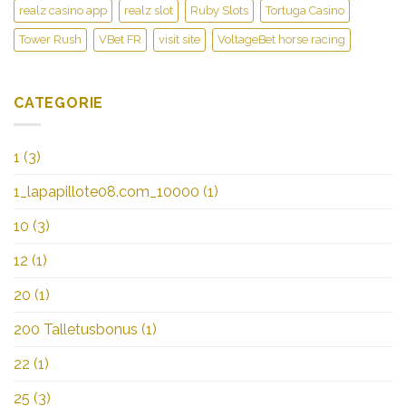
realz casino app
realz slot
Ruby Slots
Tortuga Casino
Tower Rush
VBet FR
visit site
VoltageBet horse racing
CATEGORIE
1
(3)
1_lapapillote08.com_10000
(1)
10
(3)
12
(1)
20
(1)
200 Talletusbonus
(1)
22
(1)
25
(3)