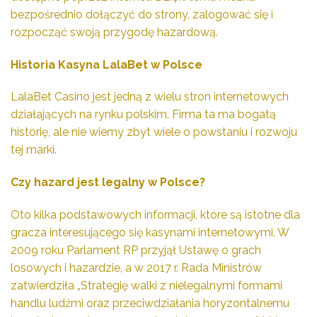
bezpośrednio dołączyć do strony, zalogować się i
rozpocząć swoją przygodę hazardową.
Historia Kasyna LalaBet w Polsce
LalaBet Casino jest jedną z wielu stron internetowych
działających na rynku polskim. Firma ta ma bogatą
historię, ale nie wiemy zbyt wiele o powstaniu i rozwoju
tej marki.
Czy hazard jest legalny w Polsce?
Oto kilka podstawowych informacji, które są istotne dla
gracza interesującego się kasynami internetowymi. W
2009 roku Parlament RP przyjął Ustawę o grach
losowych i hazardzie, a w 2017 r. Rada Ministrów
zatwierdziła „Strategię walki z nielegalnymi formami
handlu ludźmi oraz przeciwdziałania horyzontalnemu