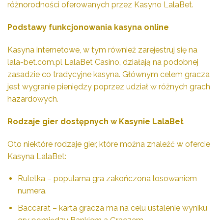
różnorodności oferowanych przez Kasyno LalaBet.
Podstawy funkcjonowania kasyna online
Kasyna internetowe, w tym również
zarejestruj się na
lala-bet.com.pl
LalaBet Casino, działają na podobnej
zasadzie co tradycyjne kasyna. Głównym celem gracza
jest wygranie pieniędzy poprzez udział w różnych grach
hazardowych.
Rodzaje gier dostępnych w Kasynie LalaBet
Oto niektóre rodzaje gier, które można znaleźć w ofercie
Kasyna LalaBet:
Ruletka – popularna gra zakończona losowaniem
numera.
Baccarat – karta gracza ma na celu ustalenie wyniku