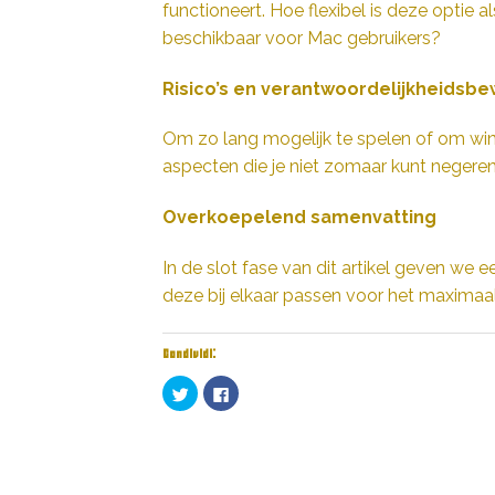
functioneert. Hoe flexibel is deze optie a
beschikbaar voor Mac gebruikers?
Risico’s en verantwoordelijkheidsbe
Om zo lang mogelijk te spelen of om wi
aspecten die je niet zomaar kunt negeren.
Overkoepelend samenvatting
In de slot fase van dit artikel geven we e
deze bij elkaar passen voor het maximaal 
Condividi:
Fai
Fai
clic
clic
qui
per
per
condividere
condividere
su
su
Facebook
Twitter
(Si
(Si
apre