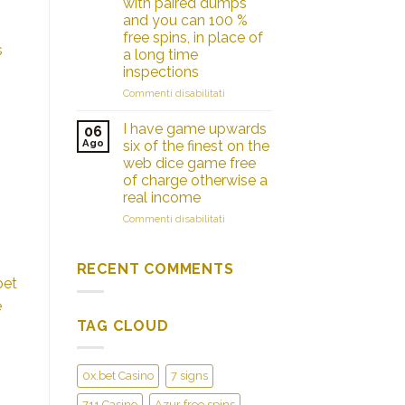
with paired dumps
based
and you can 100 %
casinos
free spins, in place of
promote
s
a long time
participants
inspections
that
have
su
Commenti disabilitati
even
Bonuses
more
are
I have game upwards
06
fund,
really
Ago
six of the finest on the
raising
easy
web dice game free
the
to
of charge otherwise a
complete
open,
gambling
real income
along
experience
with
su
Commenti disabilitati
paired
I
dumps
have
and
game
RECENT COMMENTS
you
upwards
oet
can
six
e
100
of
%
TAG CLOUD
the
free
finest
spins,
on
in
the
0x.bet Casino
7 signs
place
web
of
dice
711 Casino
Azur free spins