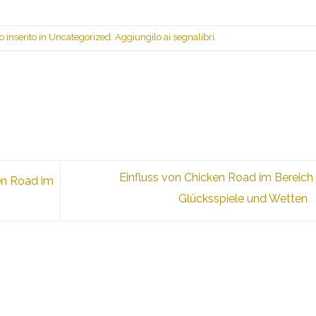
 inserito in
Uncategorized
. Aggiungilo ai
segnalibri
.
Einfluss von Chicken Road im Bereich
en Road im
Glücksspiele und Wetten