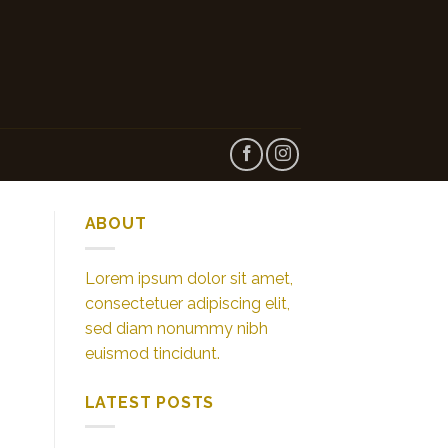
ABOUT
Lorem ipsum dolor sit amet,
consectetuer adipiscing elit,
sed diam nonummy nibh
euismod tincidunt.
LATEST POSTS