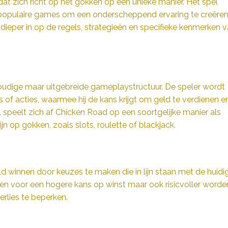
dat zich richt op het gokken op een unieke manier. Het spel
 populaire games om een onderscheppend ervaring te creëre
 dieper in op de regels, strategieën en specifieke kenmerken 
udige maar uitgebreide gameplaystructuur. De speler wordt
of acties, waarmee hij de kans krijgt om geld te verdienen e
 speelt zich af
Chicken Road
op een soortgelijke manier als
 op gokken, zoals slots, roulette of blackjack.
d winnen door keuzes te maken die in lijn staan met de huidi
eren voor een hogere kans op winst maar ook risicvoller worde
erlies te beperken.