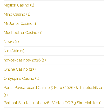
Migliori Casino
(1)
Mino Casino
(1)
Mr Jones Casino
(1)
Muchbetter Casino
(1)
News
(1)
Nine Win
(1)
novos-casinos-2026
(1)
Online Casino
(23)
Onlyspins Casino
(1)
Paras Paysafecard Casino 5 Euro (2026) & Talletuskikka
(1)
Parhaat Siru Kasinot 2026 | Vertaa TOP 3 Siru Mobile
(1)