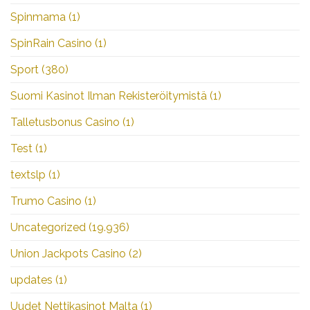
Spinmama
(1)
SpinRain Casino
(1)
Sport
(380)
Suomi Kasinot Ilman Rekisteröitymistä
(1)
Talletusbonus Casino
(1)
Test
(1)
textslp
(1)
Trumo Casino
(1)
Uncategorized
(19.936)
Union Jackpots Casino
(2)
updates
(1)
Uudet Nettikasinot Malta
(1)