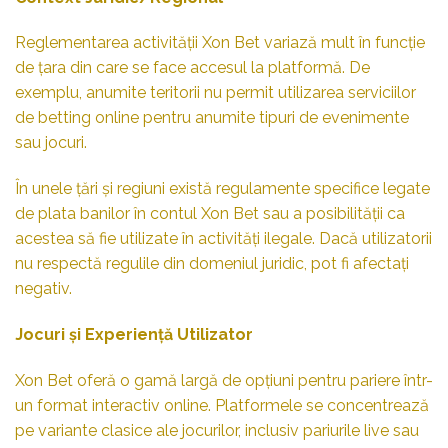
Reglementarea activității Xon Bet variază mult în funcție
de țara din care se face accesul la platformă. De
exemplu, anumite teritorii nu permit utilizarea serviciilor
de betting online pentru anumite tipuri de evenimente
sau jocuri.
În unele țări și regiuni există regulamente specifice legate
de plata banilor în contul Xon Bet sau a posibilității ca
acestea să fie utilizate în activități ilegale. Dacă utilizatorii
nu respectă regulile din domeniul juridic, pot fi afectați
negativ.
Jocuri și Experiență Utilizator
Xon Bet oferă o gamă largă de opțiuni pentru pariere într-
un format interactiv online. Platformele se concentrează
pe variante clasice ale jocurilor, inclusiv pariurile live sau