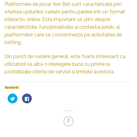
Platformele de jocuri Xon Bet sunt caracterizate prin
oferirea opțiunilor variate pentru pariere într-un format
interactiv online. Este important să știm despre
caracteristicile, funcționalitățile și contextul juridic al
platformelor care se concentrează pe activitatea de
betting.
Din punct de vedere general, este foarte interesant ca
utilizatorii să aibă o înțelegere bună cu privire la
posibilitățile oferite de servicii și limitele acestora.
Condividi:
Fai
Fai
clic
clic
qui
per
per
condividere
condividere
su
su
Facebook
Twitter
(Si
(Si
apre
apre
in
in
una
una
nuova