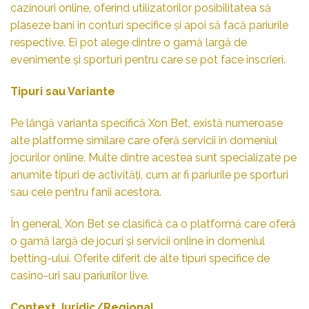
cazinouri online, oferind utilizatorilor posibilitatea să
plaseze bani în conturi specifice și apoi să facă pariurile
respective. Ei pot alege dintre o gamă largă de
evenimente și sporturi pentru care se pot face înscrieri.
Tipuri sau Variante
Pe lângă varianta specifică Xon Bet, există numeroase
alte platforme similare care oferă servicii în domeniul
jocurilor online. Multe dintre acestea sunt specializate pe
anumite tipuri de activități, cum ar fi pariurile pe sporturi
sau cele pentru fanii acestora.
În general, Xon Bet se clasifică ca o platformă care oferă
o gamă largă de jocuri și servicii online în domeniul
betting-ului. Oferite diferit de alte tipuri specifice de
casino-uri sau pariurilor live.
Context Juridic/Regional