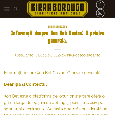
Skip
to
content
UNCATEGORIZED
Informații despre Xon Bet Casino: O privire
generală.
PUBBLICATO IL
LUGLIO 7, 2026
DA
FRANCESCO SPOSATO
Informații despre Xon Bet Casino: O privire generală
Definiția și Contextul
Xon Bet este o platformă de jocuri online care oferă o
gamă largă de opțiuni de betting și pariuri, inclusiv pe
sporturi și evenimente. Aceasta poate fi considerată un