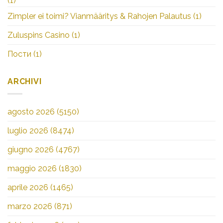
(1)
Zimpler ei toimi? Vianmääritys & Rahojen Palautus
(1)
Zuluspins Casino
(1)
Пости
(1)
ARCHIVI
agosto 2026
(5150)
luglio 2026
(8474)
giugno 2026
(4767)
maggio 2026
(1830)
aprile 2026
(1465)
marzo 2026
(871)