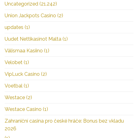
Uncategorized
(21.242)
Union Jackpots Casino
(2)
updates
(1)
Uudet Nettikasinot Malta
(1)
Välismaa Kasiino
(1)
Velobet
(1)
VipLuck Casino
(2)
Voetbal
(1)
Westace
(2)
Westace Casino
(1)
Zahraniční casina pro české hráče: Bonus bez vkladu
2026