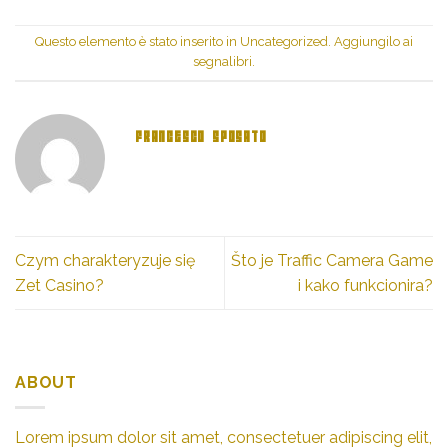
in
una
una
nuova
nuova
finestra)
finestra)
Questo elemento è stato inserito in
Uncategorized
. Aggiungilo ai
segnalibri
.
FRANCESCO SPOSATO
Czym charakteryzuje się
Što je Traffic Camera Game
Zet Casino?
i kako funkcionira?
ABOUT
Lorem ipsum dolor sit amet, consectetuer adipiscing elit,