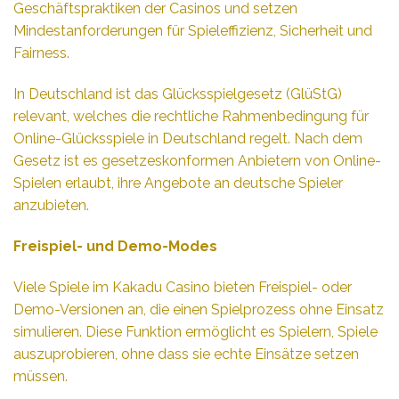
Geschäftspraktiken der Casinos und setzen
Mindestanforderungen für Spieleffizienz, Sicherheit und
Fairness.
In Deutschland ist das Glücksspielgesetz (GlüStG)
relevant, welches die rechtliche Rahmenbedingung für
Online-Glücksspiele in Deutschland regelt. Nach dem
Gesetz ist es gesetzeskonformen Anbietern von Online-
Spielen erlaubt, ihre Angebote an deutsche Spieler
anzubieten.
Freispiel- und Demo-Modes
Viele Spiele im Kakadu Casino bieten Freispiel- oder
Demo-Versionen an, die einen Spielprozess ohne Einsatz
simulieren. Diese Funktion ermöglicht es Spielern, Spiele
auszuprobieren, ohne dass sie echte Einsätze setzen
müssen.