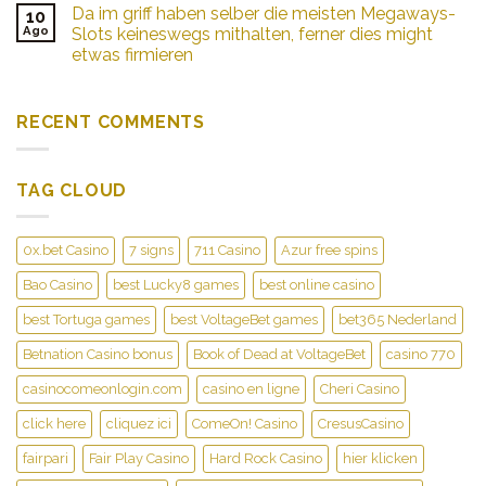
Da im griff haben selber die meisten Megaways-
10
Ago
Slots keineswegs mithalten, ferner dies might
etwas firmieren
RECENT COMMENTS
TAG CLOUD
0x.bet Casino
7 signs
711 Casino
Azur free spins
Bao Casino
best Lucky8 games
best online casino
best Tortuga games
best VoltageBet games
bet365 Nederland
Betnation Casino bonus
Book of Dead at VoltageBet
casino 770
casinocomeonlogin.com
casino en ligne
Cheri Casino
click here
cliquez ici
ComeOn! Casino
CresusCasino
fairpari
Fair Play Casino
Hard Rock Casino
hier klicken