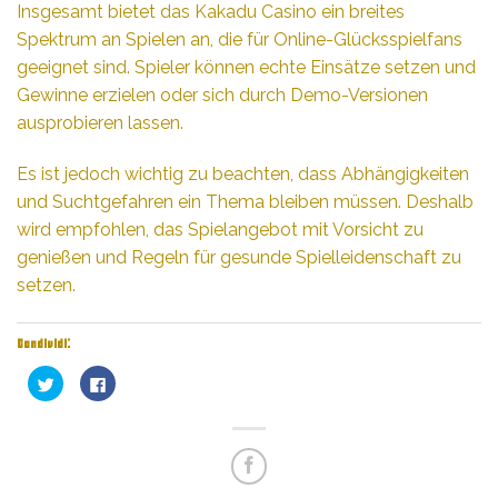
Insgesamt bietet das Kakadu Casino ein breites
Spektrum an Spielen an, die für Online-Glücksspielfans
geeignet sind. Spieler können echte Einsätze setzen und
Gewinne erzielen oder sich durch Demo-Versionen
ausprobieren lassen.
Es ist jedoch wichtig zu beachten, dass Abhängigkeiten
und Suchtgefahren ein Thema bleiben müssen. Deshalb
wird empfohlen, das Spielangebot mit Vorsicht zu
genießen und Regeln für gesunde Spielleidenschaft zu
setzen.
Condividi:
Fai
Fai
clic
clic
qui
per
per
condividere
condividere
su
su
Facebook
Twitter
(Si
(Si
apre
apre
in