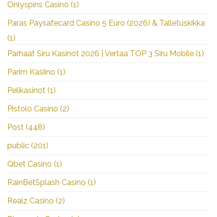
Onlyspins Casino
(1)
Paras Paysafecard Casino 5 Euro (2026) & Talletuskikka
(1)
Parhaat Siru Kasinot 2026 | Vertaa TOP 3 Siru Mobile
(1)
Parim Kasiino
(1)
Pelikasinot
(1)
Pistolo Casino
(2)
Post
(448)
public
(201)
Qbet Casino
(1)
RainBetSplash Casino
(1)
Realz Casino
(2)