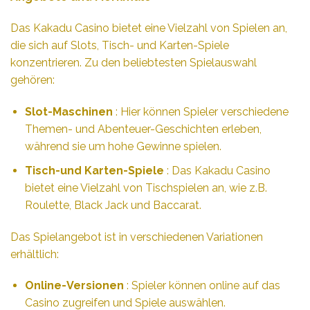
Das Kakadu Casino bietet eine Vielzahl von Spielen an,
die sich auf Slots, Tisch- und Karten-Spiele
konzentrieren. Zu den beliebtesten Spielauswahl
gehören:
Slot-Maschinen
: Hier können Spieler verschiedene
Themen- und Abenteuer-Geschichten erleben,
während sie um hohe Gewinne spielen.
Tisch-und Karten-Spiele
: Das Kakadu Casino
bietet eine Vielzahl von Tischspielen an, wie z.B.
Roulette, Black Jack und Baccarat.
Das Spielangebot ist in verschiedenen Variationen
erhältlich:
Online-Versionen
: Spieler können online auf das
Casino zugreifen und Spiele auswählen.