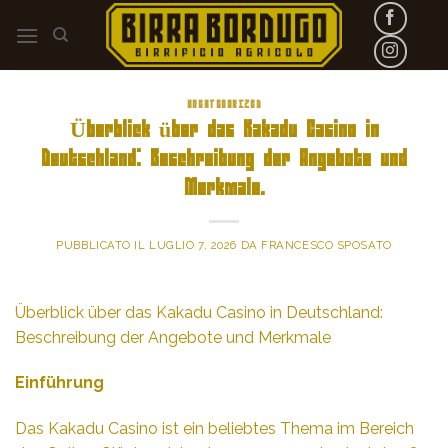
Skip
to
content
UNCATEGORIZED
Überblick über das Kakadu Casino in
Deutschland: Beschreibung der Angebote und
Merkmale.
PUBBLICATO IL
LUGLIO 7, 2026
DA
FRANCESCO SPOSATO
Überblick über das Kakadu Casino in Deutschland:
Beschreibung der Angebote und Merkmale
Einführung
Das Kakadu Casino ist ein beliebtes Thema im Bereich