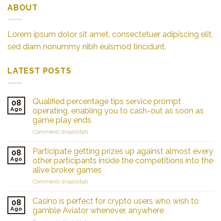
ABOUT
Lorem ipsum dolor sit amet, consectetuer adipiscing elit,
sed diam nonummy nibh euismod tincidunt.
LATEST POSTS
Qualified percentage tips service prompt
08
Ago
operating, enabling you to cash-out as soon as
game play ends
su
Commenti disabilitati
Qualified
percentage
Participate getting prizes up against almost every
08
tips
Ago
other participants inside the competitions into the
service
alive broker games
prompt
su
Commenti disabilitati
operating,
Participate
enabling
getting
you
Casino is perfect for crypto users who wish to
08
prizes
to
Ago
gamble Aviator whenever, anywhere
up
cash-