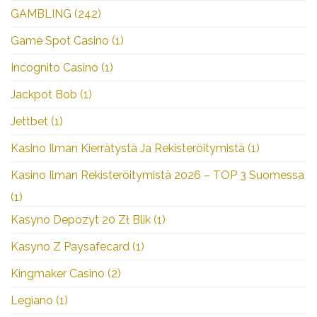
GAMBLING
(242)
Game Spot Casino
(1)
Incognito Casino
(1)
Jackpot Bob
(1)
Jettbet
(1)
Kasino Ilman Kierrätystä Ja Rekisteröitymistä
(1)
Kasino Ilman Rekisteröitymistä 2026 – TOP 3 Suomessa
(1)
Kasyno Depozyt 20 Zł Blik
(1)
Kasyno Z Paysafecard
(1)
Kingmaker Casino
(2)
Legiano
(1)