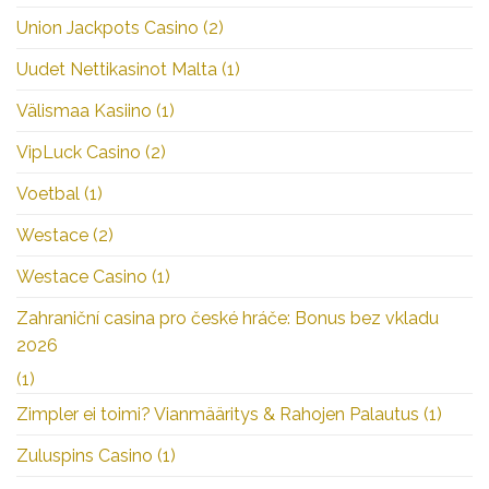
Union Jackpots Casino
(2)
Uudet Nettikasinot Malta
(1)
Välismaa Kasiino
(1)
VipLuck Casino
(2)
Voetbal
(1)
Westace
(2)
Westace Casino
(1)
Zahraniční casina pro české hráče: Bonus bez vkladu
2026
(1)
Zimpler ei toimi? Vianmääritys & Rahojen Palautus
(1)
Zuluspins Casino
(1)