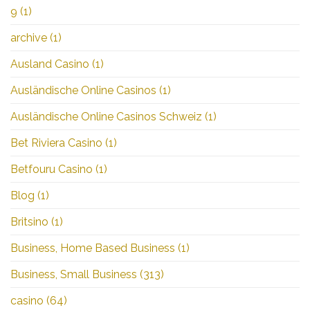
9
(1)
archive
(1)
Ausland Casino
(1)
Ausländische Online Casinos
(1)
Ausländische Online Casinos Schweiz
(1)
Bet Riviera Casino
(1)
Betfouru Casino
(1)
Blog
(1)
Britsino
(1)
Business, Home Based Business
(1)
Business, Small Business
(313)
casino
(64)