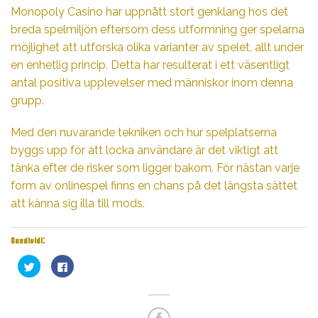
Monopoly Casino har uppnått stort genklang hos det
breda spelmiljön eftersom dess utformning ger spelarna
möjlighet att utforska olika varianter av spelet, allt under
en enhetlig princip. Detta har resulterat i ett väsentligt
antal positiva upplevelser med människor inom denna
grupp.
Med den nuvarande tekniken och hur spelplatserna
byggs upp för att locka användare är det viktigt att
tänka efter de risker som ligger bakom. För nästan varje
form av onlinespel finns en chans på det längsta sättet
att känna sig illa till mods.
Condividi:
Fai
Fai
clic
clic
qui
per
per
condividere
condividere
su
su
Facebook
Twitter
(Si