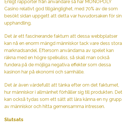
Enligt rapporter från användare så har MONOPOLY
Casino relativt god tillgänglighet, med 70% av de som
besökt sidan uppgett att detta var huvudorsaken för sin
upphandling.
Det är ett fascinerande faktum att dessa webbplatser
kan nå en enorm mängd människor tack vare dess stora
marknadsandel. Eftersom användarna av spelet kan
räkna med en högre spelkuliss, så skall man också
fundera på de möjliga negativa effekter som dessa
kasinon har på ekonomi och samhälle.
Det är även värdefullt att tänka efter om det faktumet,
hur människor i allmänhet förhåller sig till produkten. Det
kan också tydas som ett sätt att lära känna en ny grupp
av människor och hitta gemensamma intressen.
Slutsats