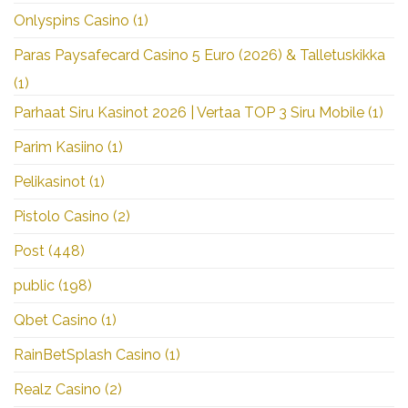
Onlyspins Casino
(1)
Paras Paysafecard Casino 5 Euro (2026) & Talletuskikka
(1)
Parhaat Siru Kasinot 2026 | Vertaa TOP 3 Siru Mobile
(1)
Parim Kasiino
(1)
Pelikasinot
(1)
Pistolo Casino
(2)
Post
(448)
public
(198)
Qbet Casino
(1)
RainBetSplash Casino
(1)
Realz Casino
(2)