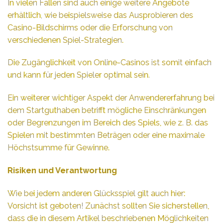
In vielen Fällen sind auch einige weitere Angebote
erhältlich, wie beispielsweise das Ausprobieren des
Casino-Bildschirms oder die Erforschung von
verschiedenen Spiel-Strategien.
Die Zugänglichkeit von Online-Casinos ist somit einfach
und kann für jeden Spieler optimal sein.
Ein weiterer wichtiger Aspekt der Anwendererfahrung bei
dem Startguthaben betrifft mögliche Einschränkungen
oder Begrenzungen im Bereich des Spiels, wie z. B. das
Spielen mit bestimmten Beträgen oder eine maximale
Höchstsumme für Gewinne.
Risiken und Verantwortung
Wie bei jedem anderen Glücksspiel gilt auch hier:
Vorsicht ist geboten! Zunächst sollten Sie sicherstellen,
dass die in diesem Artikel beschriebenen Möglichkeiten