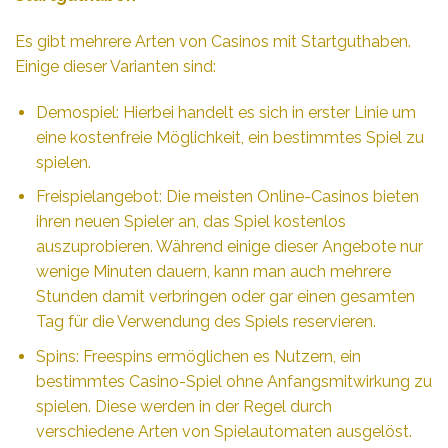
Es gibt mehrere Arten von Casinos mit Startguthaben.
Einige dieser Varianten sind:
Demospiel: Hierbei handelt es sich in erster Linie um
eine kostenfreie Möglichkeit, ein bestimmtes Spiel zu
spielen.
Freispielangebot: Die meisten Online-Casinos bieten
ihren neuen Spieler an, das Spiel kostenlos
auszuprobieren. Während einige dieser Angebote nur
wenige Minuten dauern, kann man auch mehrere
Stunden damit verbringen oder gar einen gesamten
Tag für die Verwendung des Spiels reservieren.
Spins: Freespins ermöglichen es Nutzern, ein
bestimmtes Casino-Spiel ohne Anfangsmitwirkung zu
spielen. Diese werden in der Regel durch
verschiedene Arten von Spielautomaten ausgelöst.