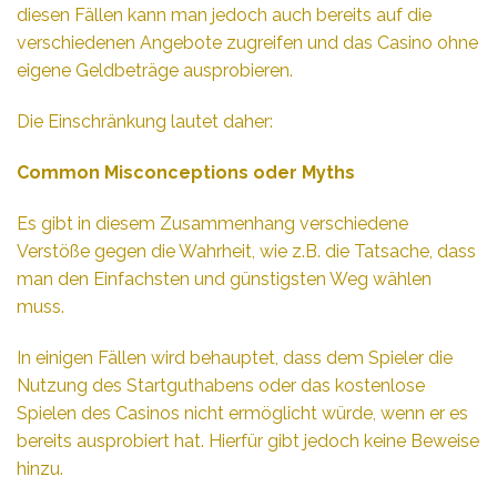
diesen Fällen kann man jedoch auch bereits auf die
verschiedenen Angebote zugreifen und das Casino ohne
eigene Geldbeträge ausprobieren.
Die Einschränkung lautet daher:
Common Misconceptions oder Myths
Es gibt in diesem Zusammenhang verschiedene
Verstöße gegen die Wahrheit, wie z.B. die Tatsache, dass
man den Einfachsten und günstigsten Weg wählen
muss.
In einigen Fällen wird behauptet, dass dem Spieler die
Nutzung des Startguthabens oder das kostenlose
Spielen des Casinos nicht ermöglicht würde, wenn er es
bereits ausprobiert hat. Hierfür gibt jedoch keine Beweise
hinzu.