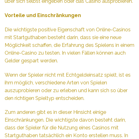
über sich selbst eingeben oder das Casino ausprobieren.
Vorteile und Einschränkungen
Die wichtigste positive Eigenschaft von Online-Casinos
mit Startguthaben besteht darin, dass sie eine neue
Möglichkeit schaffen, die Erfahrung des Spielens in einem
Online-Casino zu testen. In vielen Fällen können auch
Gelder gespart werden.
Wenn der Spieler nicht mit Echtgeldeinsatz spielt, ist es
ihm möglich, verschiedene Arten von Spielen
auszuprobieren oder zu erleben und kann sich so über
den richtigen Spieltyp entscheiden.
Zum anderen gibt es in dieser Hinsicht einige
Einschränkungen. Die wichtigste davon besteht darin,
dass der Spieler für die Nutzung eines Casinos mit
Startguthaben tatsächlich ein Konto erstellen muss. In