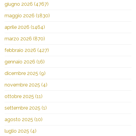
giugno 2026
(4767)
maggio 2026
(1830)
aprile 2026
(1464)
marzo 2026
(870)
febbraio 2026
(427)
gennaio 2026
(16)
dicembre 2025
(9)
novembre 2025
(4)
ottobre 2025
(11)
settembre 2025
(1)
agosto 2025
(10)
luglio 2025
(4)