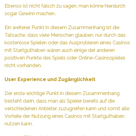
Ebenso ist nicht falsch zu sagen, man könne hierdurch
sogar Gewinn machen.
Ein weiterer Punkt in diesem Zusammenhang ist die
Tatsache, dass viele Menschen glauben, nur durch das
kostenlose Spielen oder das Ausprobieren eines Casinos
mit Startguthaben wären auch einige der anderen
positiven Punkte des Spiels oder Online-Casinospieles
nicht vorhanden.
User Experience und Zugänglichkeit
Der erste wichtige Punkt in diesem Zusammenhang
besteht darin, dass man als Spieler bereits auf die
verschiedenen Anbieter zuzugreifen kann und somit alle
Vorteile der Nutzung eines Casinos mit Startguthaben
nutzen kann.