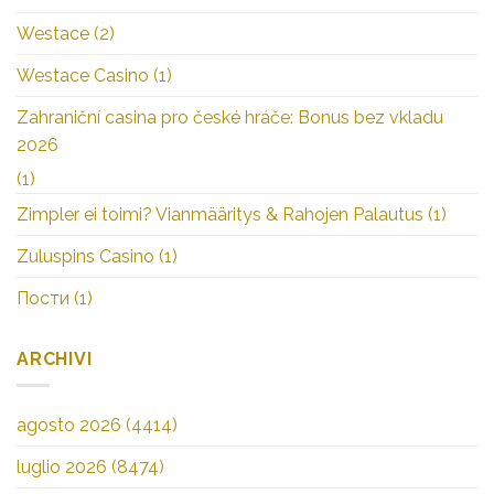
Westace
(2)
Westace Casino
(1)
Zahraniční casina pro české hráče: Bonus bez vkladu
2026
(1)
Zimpler ei toimi? Vianmääritys & Rahojen Palautus
(1)
Zuluspins Casino
(1)
Пости
(1)
ARCHIVI
agosto 2026
(4414)
luglio 2026
(8474)