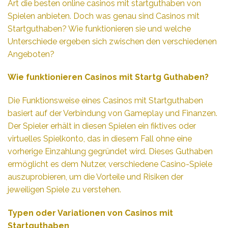
Art
die besten online casinos mit startguthaben
von
Spielen anbieten. Doch was genau sind Casinos mit
Startguthaben? Wie funktionieren sie und welche
Unterschiede ergeben sich zwischen den verschiedenen
Angeboten?
Wie funktionieren Casinos mit Startg Guthaben?
Die Funktionsweise eines Casinos mit Startguthaben
basiert auf der Verbindung von Gameplay und Finanzen.
Der Spieler erhält in diesen Spielen ein fiktives oder
virtuelles Spielkonto, das in diesem Fall ohne eine
vorherige Einzahlung gegründet wird. Dieses Guthaben
ermöglicht es dem Nutzer, verschiedene Casino-Spiele
auszuprobieren, um die Vorteile und Risiken der
jeweiligen Spiele zu verstehen.
Typen oder Variationen von Casinos mit
Startguthaben