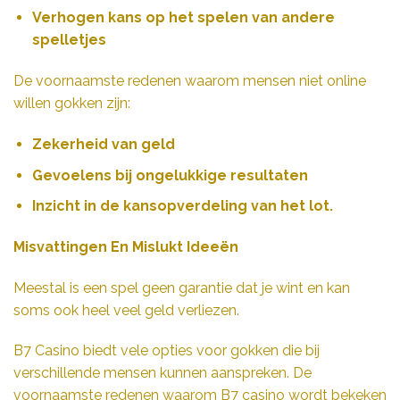
Verhogen kans op het spelen van andere
spelletjes
De voornaamste redenen waarom mensen niet online
willen gokken zijn:
Zekerheid van geld
Gevoelens bij ongelukkige resultaten
Inzicht in de kansopverdeling van het lot.
Misvattingen En Mislukt Ideeën
Meestal is een spel geen garantie dat je wint en kan
soms ook heel veel geld verliezen.
B7 Casino biedt vele opties voor gokken die bij
verschillende mensen kunnen aanspreken. De
voornaamste redenen waarom B7 casino wordt bekeken