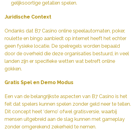
gelijksoortige getallen spelen.
Juridische Context
Ondanks dat B7 Casino online speelautomaten, poker,
roulette en bingo aanbiedt op internet heeft het echter
geen fysieke locatie. De spelregels worden bepaald
door de overheid die deze organisaties bestuurd, in veel
landen zijn er specifieke wetten wat betreft online
gokken.
Gratis Spel en Demo Modus
Een van de belangrijkste aspecten van B7 Casino is het
feit dat spelers kunnen spelen zonder geld neer te tellen.
Dit concept heet ‘demo’ ofwel gratisversie, waarbij
mensen uitgebreid aan de slag kunnen met gameplay
zonder omgerekend zekerheid te nemen.