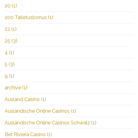
20
(1)
200 Talletusbonus
(1)
22
(1)
25
(3)
4
(1)
5
(3)
9
(1)
archive
(1)
Ausland Casino
(1)
Ausländische Online Casinos
(1)
Ausländische Online Casinos Schweiz
(1)
Bet Riviera Casino
(1)