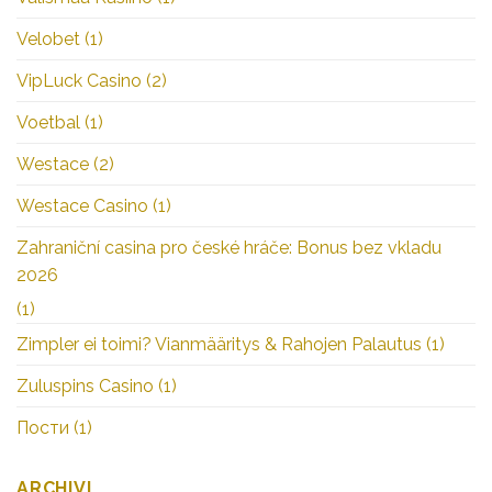
Velobet
(1)
VipLuck Casino
(2)
Voetbal
(1)
Westace
(2)
Westace Casino
(1)
Zahraniční casina pro české hráče: Bonus bez vkladu
2026
(1)
Zimpler ei toimi? Vianmääritys & Rahojen Palautus
(1)
Zuluspins Casino
(1)
Пости
(1)
ARCHIVI