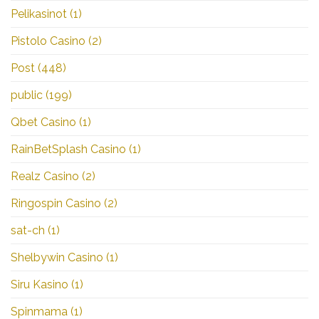
Pelikasinot
(1)
Pistolo Casino
(2)
Post
(448)
public
(199)
Qbet Casino
(1)
RainBetSplash Casino
(1)
Realz Casino
(2)
Ringospin Casino
(2)
sat-ch
(1)
Shelbywin Casino
(1)
Siru Kasino
(1)
Spinmama
(1)