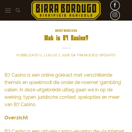
Skip
to
content
UNCATEGORIZED
Wat is B7 Casino?
PUBBLICATO IL
LUGLIO 7, 2026
DA
FRANCESCO SPOSATO
B7 Casino is een online gokkast met verschillende
thema’s en speelmodi die onder de noemer ‘gambling’
vallen. In deze uitgebreide uitleg gaan we in op de
werking, typen, juridische context, spelopties en meer
van B7 Casino.
Overzicht
B7 Casino is een virtuele casino-ervaring die via internet