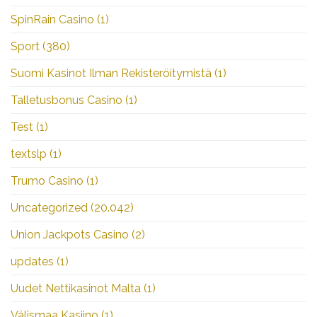
SpinRain Casino
(1)
Sport
(380)
Suomi Kasinot Ilman Rekisteröitymistä
(1)
Talletusbonus Casino
(1)
Test
(1)
textslp
(1)
Trumo Casino
(1)
Uncategorized
(20.042)
Union Jackpots Casino
(2)
updates
(1)
Uudet Nettikasinot Malta
(1)
Välismaa Kasiino
(1)