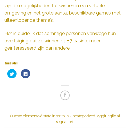
zijn de mogelijkheden tot winnen in een virtuele
omgeving en het grote aantal beschikbare games met
uiteenlopende thema’s.
Het is duidelijk dat sommige personen vanwege hun
overtuiging dat ze winnen bij B7 casino, meer
geïnteresseerd zijn dan andere.
Condividi:
Fai
Fai
clic
clic
qui
per
per
condividere
condividere
su
su
Facebook
Twitter
(Si
(Si
apre
apre
in
in
una
una
nuova
nuova
finestra)
finestra)
Questo elemento è stato inserito in
Uncategorized
. Aggiungilo ai
segnalibri
.