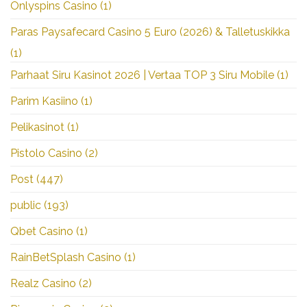
Onlyspins Casino
(1)
Paras Paysafecard Casino 5 Euro (2026) & Talletuskikka
(1)
Parhaat Siru Kasinot 2026 | Vertaa TOP 3 Siru Mobile
(1)
Parim Kasiino
(1)
Pelikasinot
(1)
Pistolo Casino
(2)
Post
(447)
public
(193)
Qbet Casino
(1)
RainBetSplash Casino
(1)
Realz Casino
(2)