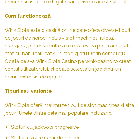
precum și aspectele legale care privesc acest subiect.
Cum funcționează
Wink Slots este o casină online care oferă diverse tipuri
de jocuri de noroc, inclusiv slot machines, ruleta,
blackjack, poker, și multe altele. Acestea pot fi accesate
atât cu bani reali, cât și în mod gratuit (prin demoteții).
Odată ce s-a
Wink Slots Casino pe wink-casino.ro
creat
contul utilizatorului, el poate selecta un joc dintr-un
meniu extensiv de opțiuni.
Tipuri sau variante
Wink Slots oferă mai multe tipuri de slot machines și alte
jocuri. Unele dintre cele mai populare incluzând:
Sloturi cu jackpots progresive,
Sloturi clasice (3 runde, 5 role),