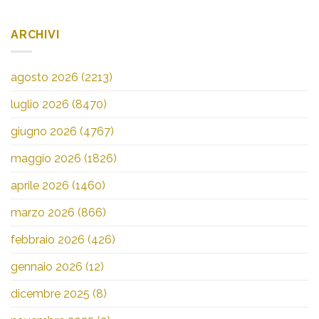
ARCHIVI
agosto 2026
(2213)
luglio 2026
(8470)
giugno 2026
(4767)
maggio 2026
(1826)
aprile 2026
(1460)
marzo 2026
(866)
febbraio 2026
(426)
gennaio 2026
(12)
dicembre 2025
(8)