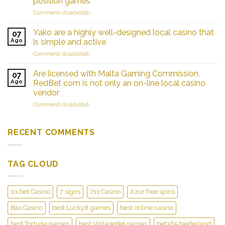
position games
+
maximum
su
Commenti disabilitati
mobile
player
Unlike
gambling
security
added
establishment
Yako are a highly well-designed local casino that
07
bonus
for
Ago
is simple and active
bucks,
new
su
Commenti disabilitati
it
and
Yako
promote
you
are
honours
Are licensed with Malta Gaming Commission,
can
07
a
an
experienced
Ago
RedBet com is not only an on-line local casino
highly
appartment
members
vendor
well-
number
su
Commenti disabilitati
designed
of
Are
local
spins
licensed
casino
to
with
that
RECENT COMMENTS
the
Malta
is
particular
Gaming
simple
position
Commission,
and
games
TAG CLOUD
RedBet
active
com
is
not
0x.bet Casino
7 signs
711 Casino
Azur free spins
only
an
Bao Casino
best Lucky8 games
best online casino
on-
line
best Tortuga games
best VoltageBet games
bet365 Nederland