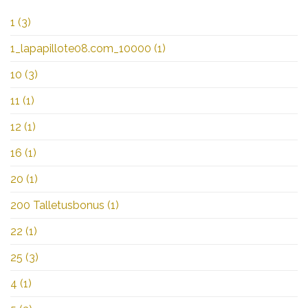
1
(3)
1_lapapillote08.com_10000
(1)
10
(3)
11
(1)
12
(1)
16
(1)
20
(1)
200 Talletusbonus
(1)
22
(1)
25
(3)
4
(1)