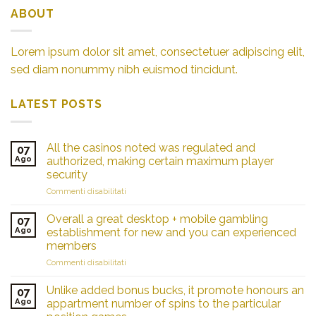
ABOUT
Lorem ipsum dolor sit amet, consectetuer adipiscing elit,
sed diam nonummy nibh euismod tincidunt.
LATEST POSTS
All the casinos noted was regulated and
07
Ago
authorized, making certain maximum player
security
su
Commenti disabilitati
All
the
Overall a great desktop + mobile gambling
07
casinos
Ago
establishment for new and you can experienced
noted
members
was
su
Commenti disabilitati
regulated
Overall
and
a
authorized,
Unlike added bonus bucks, it promote honours an
07
great
making
Ago
appartment number of spins to the particular
desktop
certain