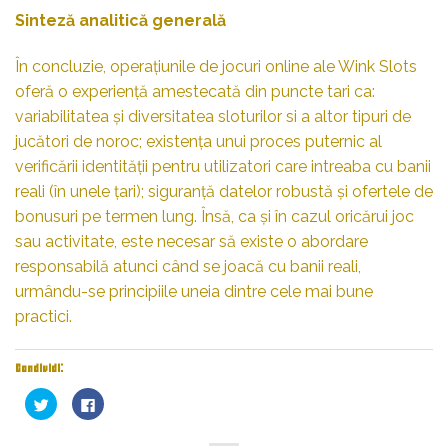
Sinteză analitică generală
În concluzie, operațiunile de jocuri online ale Wink Slots
oferă o experiență amestecată din puncte tari ca:
variabilitatea și diversitatea sloturilor si a altor tipuri de
jucători de noroc; existența unui proces puternic al
verificării identității pentru utilizatori care intreaba cu banii
reali (în unele țari); siguranță datelor robustă și ofertele de
bonusuri pe termen lung. Însă, ca și în cazul oricărui joc
sau activitate, este necesar să existe o abordare
responsabilă atunci când se joacă cu banii reali,
urmându-se principiile uneia dintre cele mai bune
practici.
Condividi:
Fai
Fai
clic
clic
qui
per
per
condividere