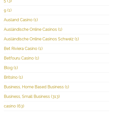
5
(3)
9
(1)
Ausland Casino
(1)
Ausländische Online Casinos
(1)
Ausländische Online Casinos Schweiz
(1)
Bet Riviera Casino
(1)
Betfouru Casino
(1)
Blog
(1)
Britsino
(1)
Business, Home Based Business
(1)
Business, Small Business
(313)
casino
(63)