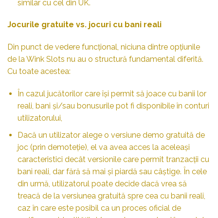
similar cu cel din UK.
Jocurile gratuite vs. jocuri cu bani reali
Din punct de vedere funcțional, niciuna dintre opțiunile
de la Wink Slots nu au o structură fundamental diferită.
Cu toate acestea:
În cazul jucătorilor care își permit să joace cu banii lor
reali, bani și/sau bonusurile pot fi disponibile în conturi
utilizatorului,
Dacă un utilizator alege o versiune demo gratuită de
joc (prin demoteție), el va avea acces la aceleași
caracteristici decât versionile care permit tranzacții cu
bani reali, dar fără să mai și piardă sau câștige. În cele
din urmă, utilizatorul poate decide dacă vrea să
treacă de la versiunea gratuită spre cea cu banii reali,
caz în care este posibil ca un proces oficial de