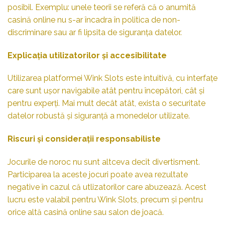
posibil. Exemplu: unele teorii se referă că o anumită
casină online nu s-ar încadra în politica de non-
discriminare sau ar fi lipsita de siguranța datelor.
Explicația utilizatorilor și accesibilitate
Utilizarea platformei Wink Slots este intuitivă, cu interfațe
care sunt ușor navigabile atât pentru începători, cât și
pentru experți. Mai mult decât atât, exista o securitate
datelor robustă și siguranță a monedelor utilizate.
Riscuri și considerații responsabiliste
Jocurile de noroc nu sunt altceva decît divertisment.
Participarea la aceste jocuri poate avea rezultate
negative în cazul că utlizatorilor care abuzează. Acest
lucru este valabil pentru Wink Slots, precum și pentru
orice altă casină online sau salon de joacă.