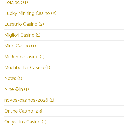
Lolajack
(1)
Lucky Minning Casino
(2)
Lussurio Casino
(2)
Migliori Casino
(1)
Mino Casino
(1)
Mr Jones Casino
(1)
Muchbetter Casino
(1)
News
(1)
Nine Win
(1)
novos-casinos-2026
(1)
Online Casino
(23)
Onlyspins Casino
(1)