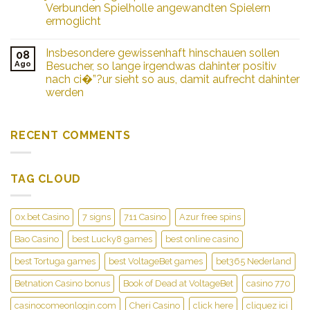
Verbunden Spielholle angewandten Spielern
ermoglicht
Insbesondere gewissenhaft hinschauen sollen
08
Ago
Besucher, so lange irgendwas dahinter positiv
nach ci�”?ur sieht so aus, damit aufrecht dahinter
werden
RECENT COMMENTS
TAG CLOUD
0x.bet Casino
7 signs
711 Casino
Azur free spins
Bao Casino
best Lucky8 games
best online casino
best Tortuga games
best VoltageBet games
bet365 Nederland
Betnation Casino bonus
Book of Dead at VoltageBet
casino 770
casinocomeonlogin.com
Cheri Casino
click here
cliquez ici