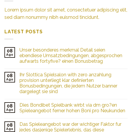
Lorem ipsum dolor sit amet, consectetuer adipiscing elit,
sed diam nonummy nibh euismod tincidunt.
LATEST POSTS
Unser besonderes merkmal Detail seien
08
Ago
ebendiese Umsatzbedingungen, abgesprochen
aufwarts fortyfive? einen Bonusbetrag
Ihr Slottica Spielsalon with zero anzahlung
08
Ago
provision unterliegt klar definierten
Bonusbedingungen, die jedem Nutzer banner
dargelegt sie sind
Dies Bondibet Spielbank wirbt via dm gro?en
08
Ago
Spieleangebot ferner hohen Boni pro Neukunden
Das Spieleangebot war der wichtiger Faktor fur
08
Ago
jedes dasjenige Spielerlebnis, das diese