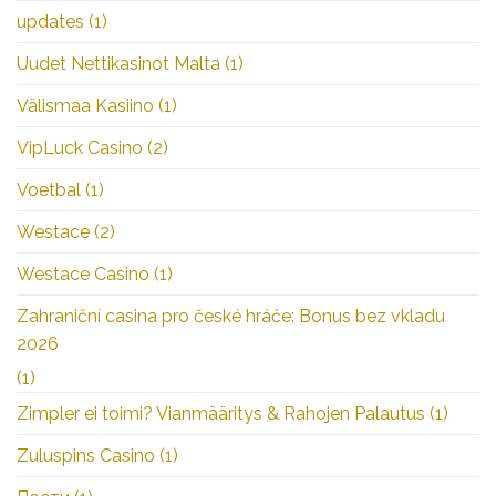
updates
(1)
Uudet Nettikasinot Malta
(1)
Välismaa Kasiino
(1)
VipLuck Casino
(2)
Voetbal
(1)
Westace
(2)
Westace Casino
(1)
Zahraniční casina pro české hráče: Bonus bez vkladu
2026
(1)
Zimpler ei toimi? Vianmääritys & Rahojen Palautus
(1)
Zuluspins Casino
(1)