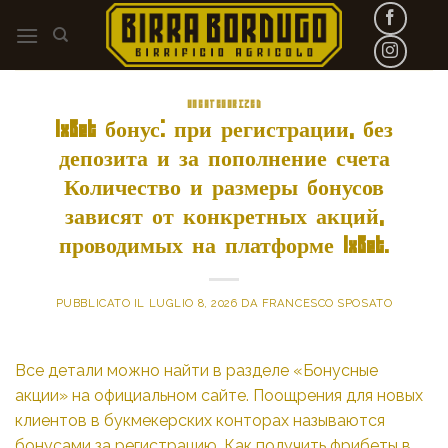
Skip
to
content
UNCATEGORIZED
1xBet бонус: при регистрации, без
депозита и за пополнение счета
Количество и размеры бонусов
зависят от конкретных акций,
проводимых на платформе 1xBet.
PUBBLICATO IL
LUGLIO 8, 2026
DA
FRANCESCO SPOSATO
Все детали можно найти в разделе «Бонусные
акции» на официальном сайте. Поощрения для новых
клиентов в букмекерских конторах называются
бонусами за регистрацию. Как получить фрибеты в