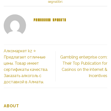
segnalibri
.
FRANCESCO SPOSATO
Алкомаркет kz ⭐
Предлагает отличные
Gambling enterprise com:
цены. Товар имеет
Their Top Publication for
сертификаты качества.
Casinos on the internet &
Заказать алкоголь с
Incentives
доставкой в Алматы.
ABOUT