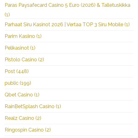
Paras Paysafecard Casino 5 Euro (2026) & Talletuskikka
(1)
Parhaat Siru Kasinot 2026 | Vertaa TOP 3 Siru Mobile
(1)
Parim Kasiino
(1)
Pelikasinot
(1)
Pistolo Casino
(2)
Post
(448)
public
(199)
Qbet Casino
(1)
RainBetSplash Casino
(1)
Realz Casino
(2)
Ringospin Casino
(2)