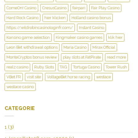
ComeOn! Casino
CresusCasino
fairpari
Fair Play Casino
Hard Rock Casino
hier klicken
Holland casino bonus
https://wildrobincasinologinfr.com/
Instant Casino
Kansino game selection
Kingmaker casino games
klik hier
Leon Bet withdrawal options
Maria Casino
Mirax Official
MonteCryptos bonus review
play slots at FatPirate
read more
realz casino
Ruby Slots
TAG
Tortuga Casino
Tower Rush
VBet FR
visit site
VoltageBet horse racing
westace
westace casino
CATEGORIE
1
(3)