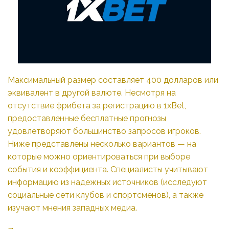
Максимальный размер составляет 400 долларов или
эквивалент в другой валюте. Несмотря на
отсутствие фрибета за регистрацию в 1xBet,
предоставленные бесплатные прогнозы
удовлетворяют большинство запросов игроков.
Ниже представлены несколько вариантов — на
которые можно ориентироваться при выборе
события и коэффициента. Специалисты учитывают
информацию из надежных источников (исследуют
социальные сети клубов и спортсменов), а также
изучают мнения западных медиа.