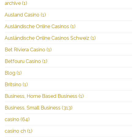
archive
(1)
Ausland Casino
(1)
Ausländische Online Casinos
(1)
Ausländische Online Casinos Schweiz
(1)
Bet Riviera Casino
(1)
Betfouru Casino
(1)
Blog
(1)
Britsino
(1)
Business, Home Based Business
(1)
Business, Small Business
(313)
casino
(64)
casino ch
(1)