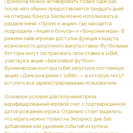
Промокод можно активировать только один раз,
после чего обычно предоставляется тридцать дней
на отыгрыш бонуса. Баллы можно использовать в
разделе меню «Промо и акции», где находятся
подразделы «Акции и бонусы» и «Бонусные игры». В
режиме лайв игрокам доступна функция кэшаута,
возможность досрочного выкупа ставки. Футбольные
бетторы могут застраховать свои ставки в 1xBet,
участвуя в акции «Безголевой футбол».
Букмекерская контора 1xBet запустила постоянную
акцию «День рождения с 1xBet» — в которую могут
вступить все зарегистрированные пользователи.
Основное условие для получения приза,
верифицированный игровой счет с подтвержденной
датой рождения игрока. Отдельно стоит выделить,
что играть можно только на Экспресс дня, без
добавления или удаления событий из купона.