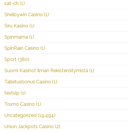
sat-ch
(1)
Shelbywin Casino
(1)
Siru Kasino
(1)
Spinmama
(1)
SpinRain Casino
(1)
Sport
(380)
Suomi Kasinot Ilman Rekisteröitymistä
(1)
Talletusbonus Casino
(1)
textslp
(1)
Trumo Casino
(1)
Uncategorized
(19.494)
Union Jackpots Casino
(2)