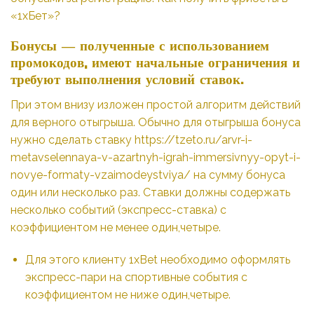
«1xБет»?
Бонусы — полученные с использованием
промокодов, имеют начальные ограничения и
требуют выполнения условий ставок.
При этом внизу изложен простой алгоритм действий
для верного отыгрыша.
Обычно для отыгрыша бонуса
нужно сделать ставку
https://tzeto.ru/arvr-i-
metavselennaya-v-azartnyh-igrah-immersivnyy-opyt-i-
novye-formaty-vzaimodeystviya/
на сумму бонуса
один или несколько раз. Ставки должны содержать
несколько событий (экспресс-ставка) с
коэффициентом не менее один,четыре.
Для этого клиенту 1xBet необходимо оформлять
экспресс-пари на спортивные события с
коэффициентом не ниже один,четыре.