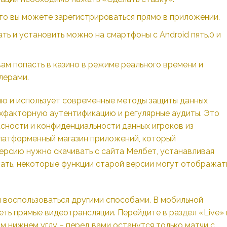
, то вы можете зарегистрироваться прямо в приложении.
ть и установить можно на смартфоны с Android пять.0 и
вам попасть в казино в режиме реального времени и
лерами.
ю и использует современные методы защиты данных
ухфакторную аутентификацию и регулярные аудиты. Это
сности и конфиденциальности данных игроков из
платформенный магазин приложений, который
версию нужно скачивать с сайта Мелбет, устанавливая
лать, некоторые функции старой версии могут отображат
я воспользоваться другими способами. В мобильной
ь прямые видеотрансляции. Перейдите в раздел «Live» 
м нижнем углу – перед вами останутся только матчи с