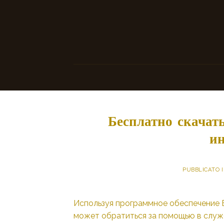
Skip
to
content
Бесплатно скачать
ин
PUBBLICATO 
Используя программное обеспечение
может обратиться за помощью в служб