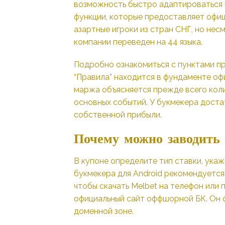
возможность быстро адаптироваться 
функции, которые предоставляет офиц
азартные игроки из стран СНГ, но не
компании переведен на 44 языка.
Подробно ознакомиться с пунктами пр
“Правила” находится в фундаменте оф
маржа объясняется прежде всего кол
основных событий. У букмекера доста
собственной прибыли.
Почему можно заводить 
В купоне определите тип ставки, ука
букмекера для Android рекомендуется
чтобы скачать Melbet на телефон или 
официальный сайт оффшорной БК. Он 
доменной зоне.