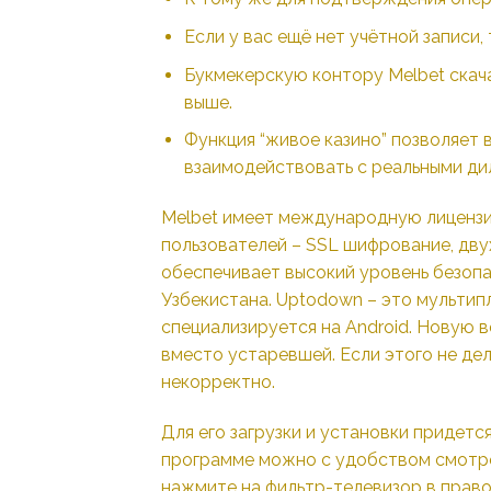
Если у вас ещё нет учётной записи
Букмекерскую контору Melbet скача
выше.
Функция “живое казино” позволяет 
взаимодействовать с реальными ди
Melbet имеет международную лицензи
пользователей – SSL шифрование, дв
обеспечивает высокий уровень безопа
Узбекистана. Uptodown – это мульти
специализируется на Android. Новую 
вместо устаревшей. Если этого не де
некорректно.
Для его загрузки и установки придетс
программе можно с удобством смотрет
нажмите на фильтр-телевизор в право