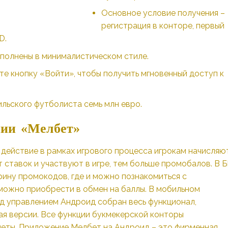
Основное условие получения –
регистрация в конторе, первый
D.
ыполнены в минималистическом стиле.
е кнопку «Войти», чтобы получить мгновенный доступ к
льского футболиста семь млн евро.
нии «Мелбет»
е действие в рамках игрового процесса игрокам начисляю
 ставок и участвуют в игре, тем больше промобалов. В 
ину промокодов, где и можно познакомиться с
можно приобрести в обмен на баллы. В мобильном
д управлением Андроид собран весь функционал,
ная версии. Все функции букмекерской конторы
еты. Приложение Мелбет на Андроид – это фирменная