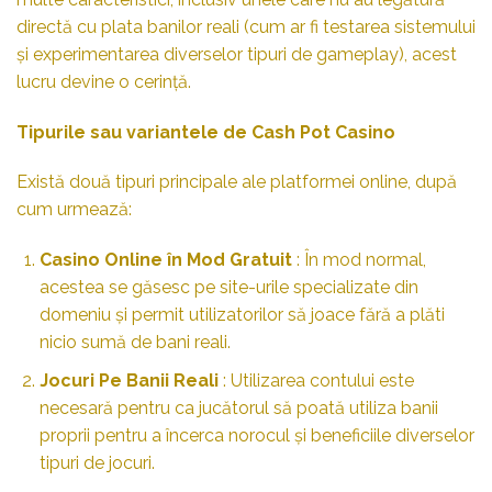
directă cu plata banilor reali (cum ar fi testarea sistemului
și experimentarea diverselor tipuri de gameplay), acest
lucru devine o cerință.
Tipurile sau variantele de Cash Pot Casino
Există două tipuri principale ale platformei online, după
cum urmează:
Casino Online în Mod Gratuit
: În mod normal,
acestea se găsesc pe site-urile specializate din
domeniu și permit utilizatorilor să joace fără a plăti
nicio sumă de bani reali.
Jocuri Pe Banii Reali
: Utilizarea contului este
necesară pentru ca jucătorul să poată utiliza banii
proprii pentru a încerca norocul și beneficiile diverselor
tipuri de jocuri.