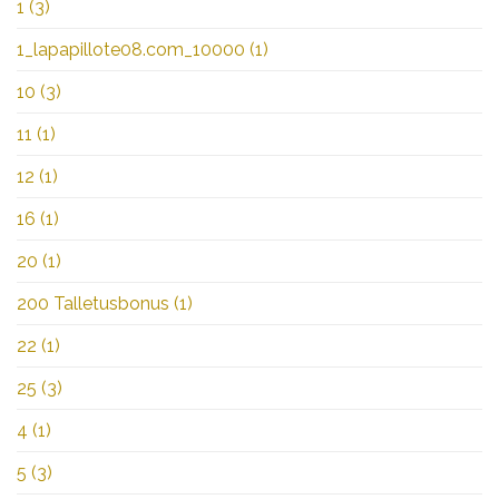
1
(3)
1_lapapillote08.com_10000
(1)
10
(3)
11
(1)
12
(1)
16
(1)
20
(1)
200 Talletusbonus
(1)
22
(1)
25
(3)
4
(1)
5
(3)