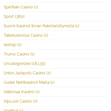
SpinRain Casino
(1)
Sport
(380)
Suomi Kasinot Ilman Rekisteröitymistä
(1)
Talletusbonus Casino
(1)
textslp
(1)
Trumo Casino
(1)
Uncategorized
(18.135)
Union Jackpots Casino
(2)
Uudet Nettikasinot Malta
(1)
Välismaa Kasiino
(1)
VipLuck Casino
(2)
Voetbal
(1)