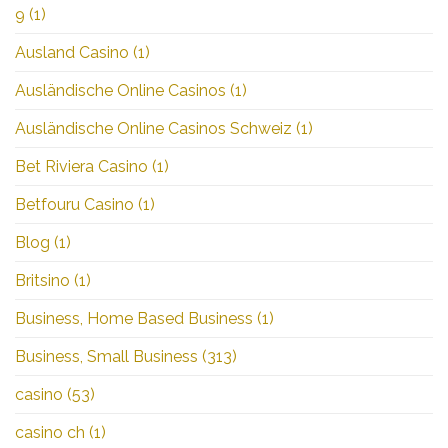
9
(1)
Ausland Casino
(1)
Ausländische Online Casinos
(1)
Ausländische Online Casinos Schweiz
(1)
Bet Riviera Casino
(1)
Betfouru Casino
(1)
Blog
(1)
Britsino
(1)
Business, Home Based Business
(1)
Business, Small Business
(313)
casino
(53)
casino ch
(1)