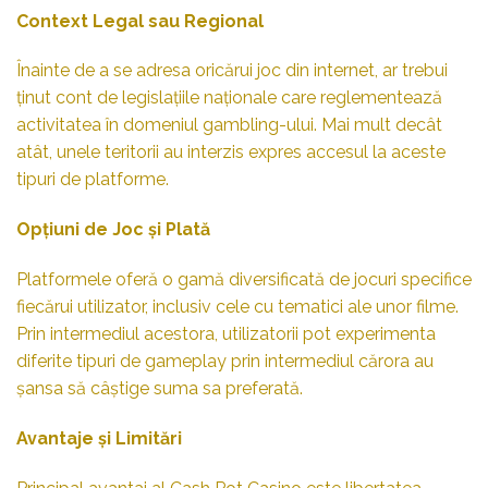
Context Legal sau Regional
Înainte de a se adresa oricărui joc din internet, ar trebui
ținut cont de legislațiile naționale care reglementează
activitatea în domeniul gambling-ului. Mai mult decât
atât, unele teritorii au interzis expres accesul la aceste
tipuri de platforme.
Opțiuni de Joc și Plată
Platformele oferă o gamă diversificată de jocuri specifice
fiecărui utilizator, inclusiv cele cu tematici ale unor filme.
Prin intermediul acestora, utilizatorii pot experimenta
diferite tipuri de gameplay prin intermediul cărora au
șansa să câștige suma sa preferată.
Avantaje și Limitări