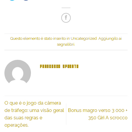
qui
per
per
condividere
condividere
su
su
Facebook
Twitter
(Si
(Si
apre
apre
in
in
una
una
nuova
nuova
finestra)
finestra)
Questo elemento è stato inserito in
Uncategorized
. Aggiungilo ai
segnalibri
.
FRANCESCO SPOSATO
O que é o jogo da câmera
de tráfego: uma visão geral
Bonus magro verso 3 000 +
das suas regras e
350 Giri A scrocco
operações.