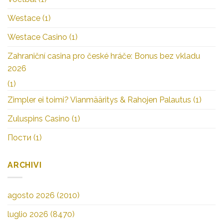
Westace
(1)
Westace Casino
(1)
Zahraniční casina pro české hráče: Bonus bez vkladu
2026
(1)
Zimpler ei toimi? Vianmääritys & Rahojen Palautus
(1)
Zuluspins Casino
(1)
Пости
(1)
ARCHIVI
agosto 2026
(2010)
luglio 2026
(8470)