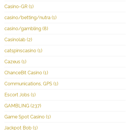
Casino-GR
(1)
casino/betting/nutra
(1)
casino/gambling
(8)
Casinolab
(2)
catspinscasino
(1)
Cazeus
(1)
ChanceBit Casino
(1)
Communications, GPS
(1)
Escort Jobs
(1)
GAMBLING
(237)
Game Spot Casino
(1)
Jackpot Bob
(1)