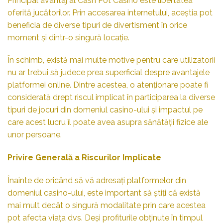
Principal avantaj al Cash Pot Casino este libertatea
oferită jucătorilor. Prin accesarea internetului, aceștia pot
beneficia de diverse tipuri de divertisment în orice
moment și dintr-o singură locație.
În schimb, există mai multe motive pentru care utilizatorii
nu ar trebui să judece prea superficial despre avantajele
platformei online. Dintre acestea, o atenționare poate fi
considerată drept riscul implicat în participarea la diverse
tipuri de jocuri din domeniul casino-ului și impactul pe
care acest lucru îl poate avea asupra sănătății fizice ale
unor persoane.
Privire Generală a Riscurilor Implicate
Înainte de oricând să vă adresați platformelor din
domeniul casino-ului, este important să știți că există
mai mult decât o singură modalitate prin care acestea
pot afecta viața dvs. Deși profiturile obținute în timpul