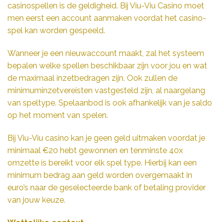
casinospellen is de geldigheid. Bij Viu-Viu Casino moet
men eerst een account aanmaken voordat het casino-
spel kan worden gespeeld.
Wanneer je een nieuwaccount maakt, zal het systeem
bepalen welke spellen beschikbaar zijn voor jou en wat
de maximaal inzetbedragen zijn. Ook zullen de
minimuminzetvereisten vastgesteld zijn, al naargelang
van speltype. Spelaanbod is ook afhankelijk van je saldo
op het moment van spelen.
Bij Viu-Viu casino kan je geen geld uitmaken voordat je
minimaal €20 hebt gewonnen en tenminste 40x
omzette is bereikt voor elk spel type. Hierbij kan een
minimum bedrag aan geld worden overgemaakt in
euro’s naar de geselecteerde bank of betaling provider
van jouw keuze.