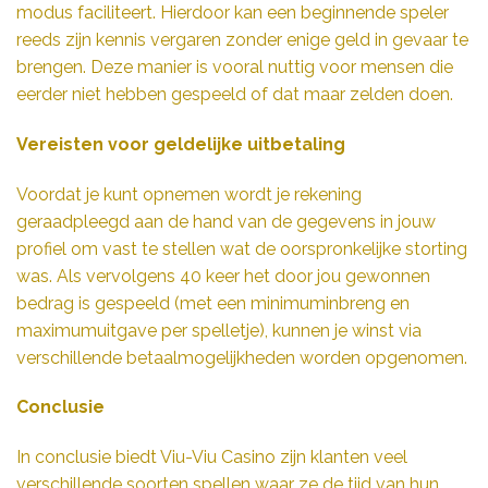
modus faciliteert. Hierdoor kan een beginnende speler
reeds zijn kennis vergaren zonder enige geld in gevaar te
brengen. Deze manier is vooral nuttig voor mensen die
eerder niet hebben gespeeld of dat maar zelden doen.
Vereisten voor geldelijke uitbetaling
Voordat je kunt opnemen wordt je rekening
geraadpleegd aan de hand van de gegevens in jouw
profiel om vast te stellen wat de oorspronkelijke storting
was. Als vervolgens 40 keer het door jou gewonnen
bedrag is gespeeld (met een minimuminbreng en
maximumuitgave per spelletje), kunnen je winst via
verschillende betaalmogelijkheden worden opgenomen.
Conclusie
In conclusie biedt Viu-Viu Casino zijn klanten veel
verschillende soorten spellen waar ze de tijd van hun