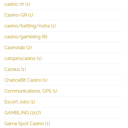
casino ch
(1)
Casino-GR
(1)
casino/betting/nutra
(1)
casino/gambling
(8)
Casinolab
(2)
catspinscasino
(1)
Cazeus
(1)
ChanceBit Casino
(1)
Communications, GPS
(1)
Escort Jobs
(1)
GAMBLING
(207)
Game Spot Casino
(1)