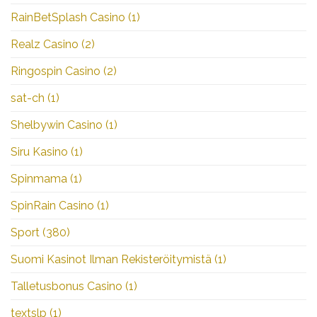
RainBetSplash Casino
(1)
Realz Casino
(2)
Ringospin Casino
(2)
sat-ch
(1)
Shelbywin Casino
(1)
Siru Kasino
(1)
Spinmama
(1)
SpinRain Casino
(1)
Sport
(380)
Suomi Kasinot Ilman Rekisteröitymistä
(1)
Talletusbonus Casino
(1)
textslp
(1)