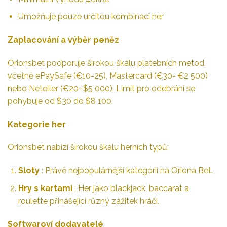
Umožňuje pouze určitou kombinaci her
Zaplacování a výběr peněz
Orionsbet podporuje širokou škálu platebních metod,
včetně ePaySafe (€10-25), Mastercard (€30- €2 500)
nebo Neteller (€20–$5 000). Limit pro odebrání se
pohybuje od $30 do $8 100.
Kategorie her
Orionsbet nabízí širokou škálu herních typů:
Sloty
: Právě nejpopulárnější kategorií na Oriona Bet.
Hry s kartami
: Her jako blackjack, baccarat a
roulette přinášející různý zážitek hráči.
Softwaroví dodavatelé