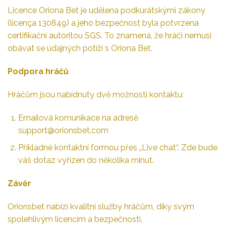
Licence Oriona Bet je udělena podkurátskými zákony
(licença 130849) a jeho bezpečnost byla potvrzena
certifikační autoritou SGS. To znamená, že hráči nemusí
obávat se údajných potíží s Oriona Bet.
Podpora hráčů
Hráčům jsou nabídnuty dvě možnosti kontaktu:
Emailová komunikace na adresě
support@orionsbet.com
Příkladné kontaktní formou přes „Live chat“. Zde bude
váš dotaz vyřízen do několika minut.
Závěr
Orionsbet nabízí kvalitní služby hráčům, díky svým
spolehlivým licencím a bezpečnosti.