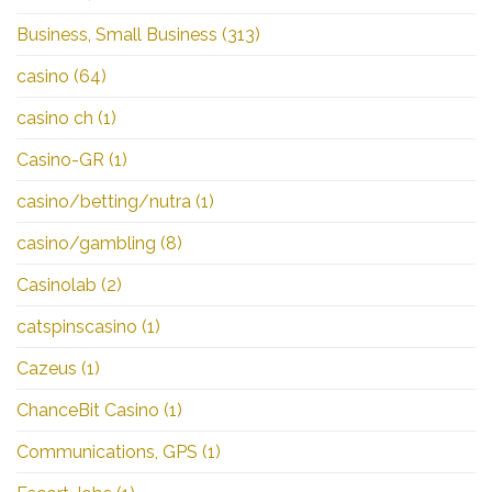
Business, Small Business
(313)
casino
(64)
casino ch
(1)
Casino-GR
(1)
casino/betting/nutra
(1)
casino/gambling
(8)
Casinolab
(2)
catspinscasino
(1)
Cazeus
(1)
ChanceBit Casino
(1)
Communications, GPS
(1)