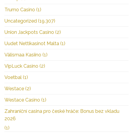
Trumo Casino
(1)
Uncategorized
(19.307)
Union Jackpots Casino
(2)
Uudet Nettikasinot Malta
(1)
Välismaa Kasiino
(1)
VipLuck Casino
(2)
Voetbal
(1)
Westace
(2)
Westace Casino
(1)
Zahraniční casina pro české hráče: Bonus bez vkladu
2026
(1)