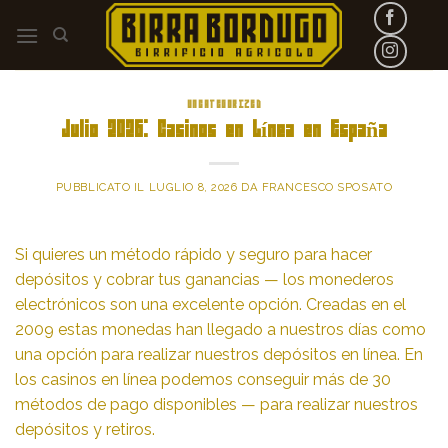
Skip
to
content
UNCATEGORIZED
Julio 2026: Casinos en Línea en España
PUBBLICATO IL
LUGLIO 8, 2026
DA
FRANCESCO SPOSATO
Si quieres un método rápido y seguro para hacer
depósitos y cobrar tus ganancias — los monederos
electrónicos son una excelente opción. Creadas en el
2009 estas monedas han llegado a nuestros días como
una opción para realizar nuestros depósitos en línea.
En
los casinos en línea podemos conseguir más de 30
métodos de pago disponibles — para realizar nuestros
depósitos y retiros.