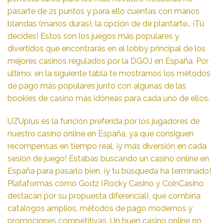
pasarte de 21 puntos y para ello cuentas con manos
blandas (manos duras), la opción de de plantarte… ¡Tú
decides! Estos son los juegos más populares y
divertidos que encontrarás en el lobby principal de los
mejores casinos regulados por la DGOJ en España. Por
último, en la siguiente tabla te mostramos los métodos
de pago más populares junto con algunas de las
bookies de casino más idóneas para cada uno de ellos.
UZUplus es la función preferida por los jugadores de
nuestro casino online en España, ya que consiguen
recompensas en tiempo real, ¡y más diversión en cada
sesión de juego! Estabas buscando un casino online en
España para pasarlo bien, ¡y tu búsqueda ha terminado!
Plataformas como Godz (Rocky Casino y CoinCasino
destacan por su propuesta diferencial), que combina
catálogos amplios, métodos de pago modernos y
promociones competitivas. Un buen casino online no