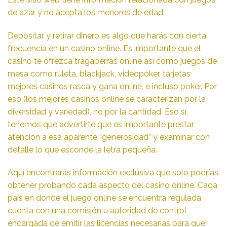
de azar y no acepta los menores de edad.
Depositar y retirar dinero es algo que harás con cierta
frecuencia en un casino online. Es importante que el
casino te ofrezca tragaperras online así como juegos de
mesa como ruleta, blackjack, videopóker, tarjetas
mejores casinos rasca y gana online, e incluso poker. Por
eso (los mejores casinos online se caracterizan por la
diversidad y variedad), no por la cantidad. Eso sí,
tenemos que advertirte que es importante prestar
atención a esa aparente “generosidad” y examinar con
detalle lo que esconde la letra pequeña.
Aquí encontrarás información exclusiva que solo podrías
obtener probando cada aspecto del casino online. Cada
país en donde el juego online se encuentra regulada
cuenta con una comisión u autoridad de control
encargada de emitir las licencias necesarias para que