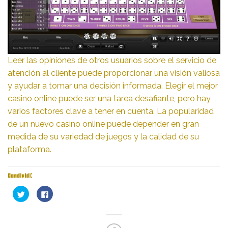
Leer las opiniones de otros usuarios sobre el servicio de
atención al cliente puede proporcionar una visión valiosa
y ayudar a tomar una decisión informada. Elegir el mejor
casino online puede ser una tarea desafiante, pero hay
varios factores clave a tener en cuenta. La popularidad
de un nuevo casino online puede depender en gran
medida de su variedad de juegos y la calidad de su
plataforma.
Condividi:
Fai
Fai
clic
clic
qui
per
per
condividere
condividere
su
su
Facebook