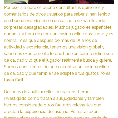
Por eso, siempre es bueno consultar las opiniones y
comentarios de otros usuarios para saber si han tenido
una buena experiencia en un casino o se han llevado
sorpresas desagradables. Muchos jugadores españoles
dudan a la hora de elegir un casino online para jugar, y es
normal. Y es que después de más de 15 años de
actividad y experiencia, tenemos una visión global y
sabemos exactamente lo que hace un casino online sea
de calidad y lo que el jugador realmente busca y quiere.
Somos conscientes de que encontrar un casino online
de calidad y que también se adapte a tus gustos no es
tarea fácil.
Después de analizar miles de casinos, hemos
investigado cómo tratan a sus jugadores y también
hemos considerado otros factores relevantes que
afectan la experiencia del usuario. Por esta razón