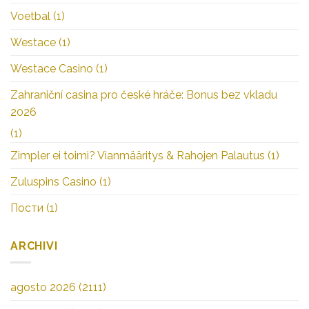
Voetbal
(1)
Westace
(1)
Westace Casino
(1)
Zahraniční casina pro české hráče: Bonus bez vkladu
2026
(1)
Zimpler ei toimi? Vianmääritys & Rahojen Palautus
(1)
Zuluspins Casino
(1)
Пости
(1)
ARCHIVI
agosto 2026
(2111)