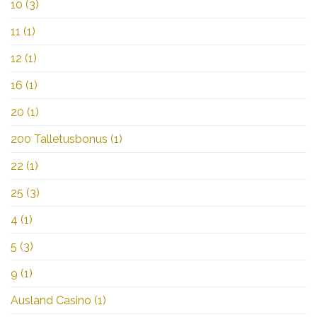
10
(3)
11
(1)
12
(1)
16
(1)
20
(1)
200 Talletusbonus
(1)
22
(1)
25
(3)
4
(1)
5
(3)
9
(1)
Ausland Casino
(1)