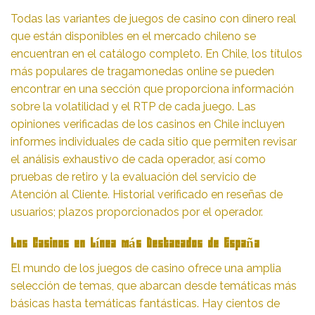
Todas las variantes de juegos de casino con dinero real
que están disponibles en el mercado chileno se
encuentran en el catálogo completo. En Chile, los títulos
más populares de tragamonedas online se pueden
encontrar en una sección que proporciona información
sobre la volatilidad y el RTP de cada juego. Las
opiniones verificadas de los casinos en Chile incluyen
informes individuales de cada sitio que permiten revisar
el análisis exhaustivo de cada operador, así como
pruebas de retiro y la evaluación del servicio de
Atención al Cliente. Historial verificado en reseñas de
usuarios; plazos proporcionados por el operador.
Los Casinos en Línea más Destacados de España
El mundo de los juegos de casino ofrece una amplia
selección de temas, que abarcan desde temáticas más
básicas hasta temáticas fantásticas. Hay cientos de