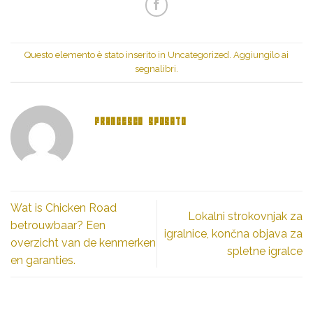
Twitter
(Si
(Si
apre
apre
in
in
una
una
nuova
nuova
finestra)
finestra)
Questo elemento è stato inserito in
Uncategorized
. Aggiungilo ai
segnalibri
.
FRANCESCO SPOSATO
Wat is Chicken Road
Lokalni strokovnjak za
betrouwbaar? Een
igralnice, končna objava za
overzicht van de kenmerken
spletne igralce
en garanties.