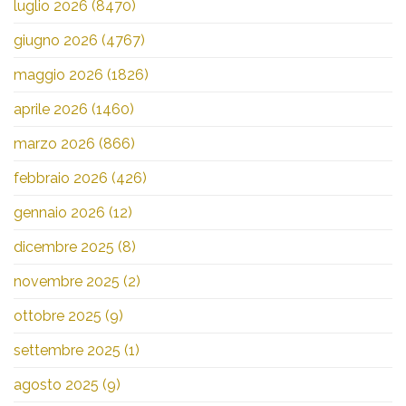
luglio 2026
(8470)
giugno 2026
(4767)
maggio 2026
(1826)
aprile 2026
(1460)
marzo 2026
(866)
febbraio 2026
(426)
gennaio 2026
(12)
dicembre 2025
(8)
novembre 2025
(2)
ottobre 2025
(9)
settembre 2025
(1)
agosto 2025
(9)