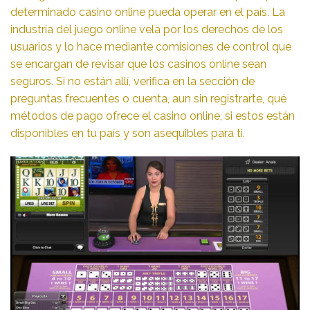
determinado casino online pueda operar en el país. La
industria del juego online vela por los derechos de los
usuarios y lo hace mediante comisiones de control que
se encargan de revisar que los casinos online sean
seguros. Si no están allí, verifica en la sección de
preguntas frecuentes o cuenta, aun sin registrarte, qué
métodos de pago ofrece el casino online, si estos están
disponibles en tu país y son asequibles para ti.