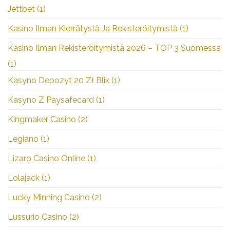
Jettbet
(1)
Kasino Ilman Kierrätystä Ja Rekisteröitymistä
(1)
Kasino Ilman Rekisteröitymistä 2026 – TOP 3 Suomessa
(1)
Kasyno Depozyt 20 Zł Blik
(1)
Kasyno Z Paysafecard
(1)
Kingmaker Casino
(2)
Legiano
(1)
Lizaro Casino Online
(1)
Lolajack
(1)
Lucky Minning Casino
(2)
Lussurio Casino
(2)