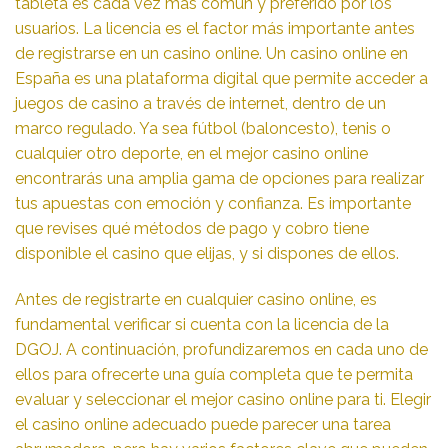
tableta es cada vez más común y preferido por los
usuarios. La licencia es el factor más importante antes
de registrarse en un casino online. Un casino online en
España es una plataforma digital que permite acceder a
juegos de casino a través de internet, dentro de un
marco regulado. Ya sea fútbol (baloncesto), tenis o
cualquier otro deporte, en el mejor casino online
encontrarás una amplia gama de opciones para realizar
tus apuestas con emoción y confianza. Es importante
que revises qué métodos de pago y cobro tiene
disponible el casino que elijas, y si dispones de ellos.
Antes de registrarte en cualquier casino online, es
fundamental verificar si cuenta con la licencia de la
DGOJ. A continuación, profundizaremos en cada uno de
ellos para ofrecerte una guía completa que te permita
evaluar y seleccionar el mejor casino online para ti. Elegir
el casino online adecuado puede parecer una tarea