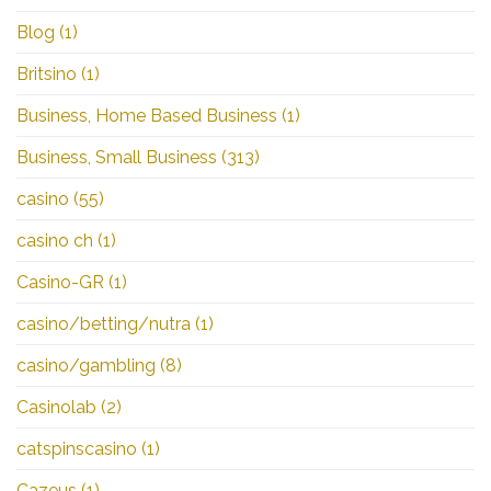
Blog
(1)
Britsino
(1)
Business, Home Based Business
(1)
Business, Small Business
(313)
casino
(55)
casino ch
(1)
Casino-GR
(1)
casino/betting/nutra
(1)
casino/gambling
(8)
Casinolab
(2)
catspinscasino
(1)
Cazeus
(1)