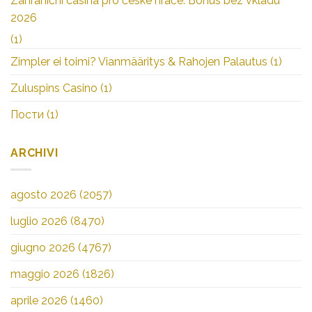
Zahraniční casina pro české hráče: Bonus bez vkladu
2026
(1)
Zimpler ei toimi? Vianmääritys & Rahojen Palautus
(1)
Zuluspins Casino
(1)
Пости
(1)
ARCHIVI
agosto 2026
(2057)
luglio 2026
(8470)
giugno 2026
(4767)
maggio 2026
(1826)
aprile 2026
(1460)