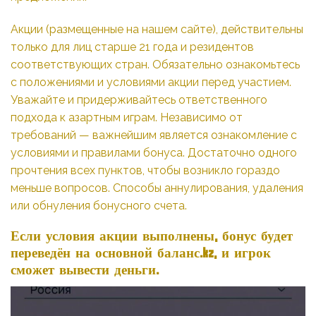
Акции (размещенные на нашем сайте), действительны
только для лиц старше 21 года и резидентов
соответствующих стран. Обязательно ознакомьтесь
с положениями и условиями акции перед участием.
Уважайте и придерживайтесь ответственного
подхода к азартным играм. Независимо от
требований — важнейшим является ознакомление с
условиями и правилами бонуса. Достаточно одного
прочтения всех пунктов, чтобы возникло гораздо
меньше вопросов. Способы аннулирования, удаления
или обнуления бонусного счета.
Если условия акции выполнены, бонус будет
переведён на основной баланс.kz, и игрок
сможет вывести деньги.