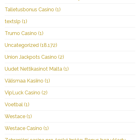
Talletusbonus Casino
(1)
textslp
(1)
Trumo Casino
(1)
Uncategorized
(18.172)
Union Jackpots Casino
(2)
Uudet Nettikasinot Malta
(1)
Välismaa Kasiino
(1)
VipLuck Casino
(2)
Voetbal
(1)
Westace
(1)
Westace Casino
(1)