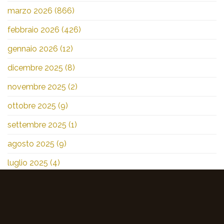
marzo 2026
(866)
febbraio 2026
(426)
gennaio 2026
(12)
dicembre 2025
(8)
novembre 2025
(2)
ottobre 2025
(9)
settembre 2025
(1)
agosto 2025
(9)
luglio 2025
(4)
aprile 2025
(1)
luglio 2024
(1)