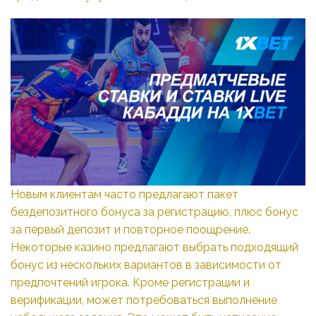
Новым клиентам часто предлагают пакет
бездепозитного бонуса за регистрацию, плюс бонус
за первый депозит и повторное поощрение.
Некоторые казино предлагают выбрать подходящий
бонус из нескольких вариантов в зависимости от
предпочтений игрока. Кроме регистрации и
верификации, может потребоваться выполнение