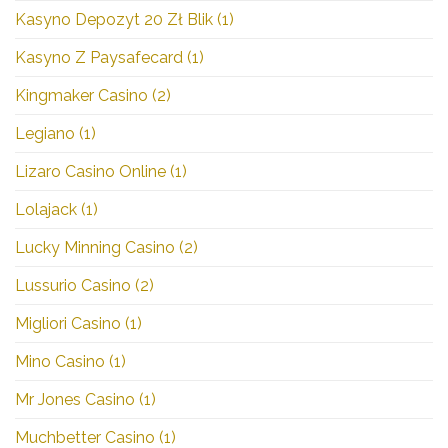
Kasyno Depozyt 20 Zł Blik
(1)
Kasyno Z Paysafecard
(1)
Kingmaker Casino
(2)
Legiano
(1)
Lizaro Casino Online
(1)
Lolajack
(1)
Lucky Minning Casino
(2)
Lussurio Casino
(2)
Migliori Casino
(1)
Mino Casino
(1)
Mr Jones Casino
(1)
Muchbetter Casino
(1)