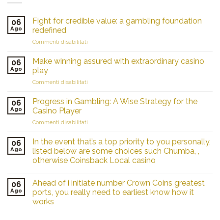
Fight for credible value: a gambling foundation
06
Ago
redefined
su
Commenti disabilitati
Fight
for
Make winning assured with extraordinary casino
06
credible
Ago
play
value:
su
Commenti disabilitati
a
Make
gambling
winning
foundation
Progress in Gambling: A Wise Strategy for the
06
assured
redefined
Ago
Casino Player
with
su
Commenti disabilitati
extraordinary
Progress
casino
in
play
In the event that’s a top priority to you personally,
06
Gambling:
Ago
listed below are some choices such Chumba, ,
A
otherwise Coinsback Local casino
Wise
Strategy
for
Ahead of i initiate number Crown Coins greatest
06
the
Ago
ports, you really need to earliest know how it
Casino
works
Player