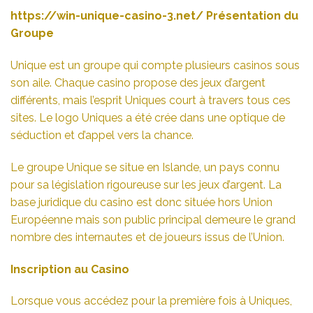
https://win-unique-casino-3.net/
Présentation du
Groupe
Unique est un groupe qui compte plusieurs casinos sous
son aile. Chaque casino propose des jeux d’argent
différents, mais l’esprit Uniques court à travers tous ces
sites. Le logo Uniques a été crée dans une optique de
séduction et d’appel vers la chance.
Le groupe Unique se situe en Islande, un pays connu
pour sa législation rigoureuse sur les jeux d’argent. La
base juridique du casino est donc située hors Union
Européenne mais son public principal demeure le grand
nombre des internautes et de joueurs issus de l’Union.
Inscription au Casino
Lorsque vous accédez pour la première fois à Uniques,