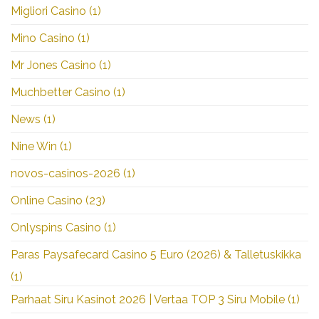
Migliori Casino
(1)
Mino Casino
(1)
Mr Jones Casino
(1)
Muchbetter Casino
(1)
News
(1)
Nine Win
(1)
novos-casinos-2026
(1)
Online Casino
(23)
Onlyspins Casino
(1)
Paras Paysafecard Casino 5 Euro (2026) & Talletuskikka
(1)
Parhaat Siru Kasinot 2026 | Vertaa TOP 3 Siru Mobile
(1)