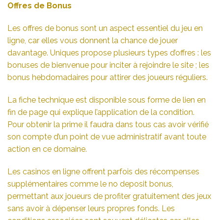
Offres de Bonus
Les offres de bonus sont un aspect essentiel du jeu en
ligne, car elles vous donnent la chance de jouer
davantage. Uniques propose plusieurs types d’offres : les
bonuses de bienvenue pour inciter à rejoindre le site ; les
bonus hebdomadaires pour attirer des joueurs réguliers.
La fiche technique est disponible sous forme de lien en
fin de page qui explique l’application de la condition.
Pour obtenir la prime il faudra dans tous cas avoir vérifié
son compte d’un point de vue administratif avant toute
action en ce domaine.
Les casinos en ligne offrent parfois des récompenses
supplémentaires comme le no deposit bonus,
permettant aux joueurs de profiter gratuitement des jeux
sans avoir à dépenser leurs propres fonds. Les