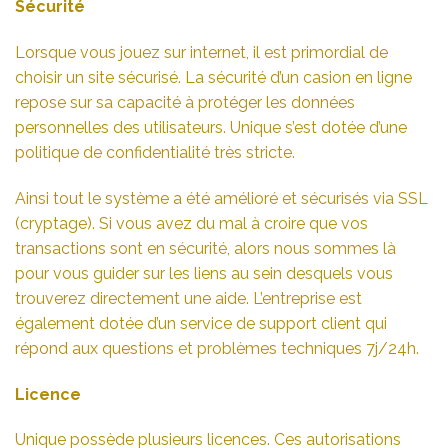
Sécurité
Lorsque vous jouez sur internet, il est primordial de
choisir un site sécurisé. La sécurité d’un casion en ligne
repose sur sa capacité à protéger les données
personnelles des utilisateurs. Unique s’est dotée d’une
politique de confidentialité très stricte.
Ainsi tout le système a été amélioré et sécurisés via SSL
(cryptage). Si vous avez du mal à croire que vos
transactions sont en sécurité, alors nous sommes là
pour vous guider sur les liens au sein desquels vous
trouverez directement une aide. L’entreprise est
également dotée d’un service de support client qui
répond aux questions et problèmes techniques 7j/24h.
Licence
Unique possède plusieurs licences. Ces autorisations