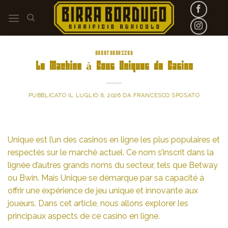
Skip
to
content
UNCATEGORIZED
Le Machine à Sous Uniques de Casino
PUBBLICATO IL
LUGLIO 8, 2026
DA
FRANCESCO SPOSATO
Unique est l’un des casinos en ligne les plus populaires et
respectés sur le marché actuel. Ce nom s’inscrit dans la
lignée d’autres grands noms du secteur, tels que Betway
ou Bwin. Mais Unique se démarque par sa capacité à
offrir une expérience de jeu unique et innovante aux
joueurs. Dans cet article, nous allons explorer les
principaux aspects de ce casino en ligne.