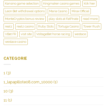
Kansino game selection
Kingmaker casino games
klik hier
Leon Bet withdrawal options
Maria Casino
Mirax Official
MonteCryptos bonus review
play slots at FatPirate
read more
realz
realz casino
Ruby Slots
Tortuga Casino
Tower Rush
VBet FR
visit site
VoltageBet horse racing
westace
westace casino
CATEGORIE
1
(3)
1_lapapillote08.com_10000
(1)
10
(3)
11
(1)