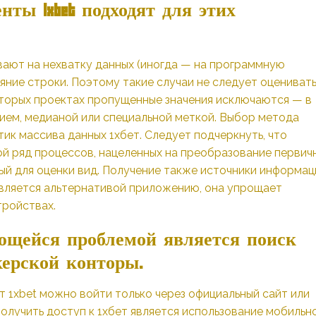
ты 1xbet подходят для этих
вают на нехватку данных (иногда — на программную
яние строки. Поэтому такие случаи не следует оцениват
оторых проектах пропущенные значения исключаются — в
ием, медианой или специальной меткой. Выбор метода
тик массива данных 1хбет. Следует подчеркнуть, что
й ряд процессов, нацеленных на преобразование первич
ый для оценки вид. Получение также источники информац
является альтернативой приложению, она упрощает
тройствах.
ющейся проблемой является поиск
керской конторы.
т 1xbet можно войти только через официальный сайт или
олучить доступ к 1хбет является использование мобильн