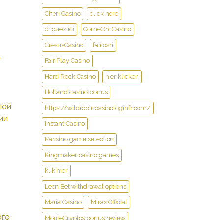
Cheri Casino
click here
cliquez ici
ComeOn! Casino
CresusCasino
fairpari
ь
Fair Play Casino
Hard Rock Casino
hier klicken
Holland casino bonus
ной
https://wildrobincasinologinfr.com/
ии
Instant Casino
Kansino game selection
Kingmaker casino games
klik hier
Leon Bet withdrawal options
Maria Casino
Mirax Official
ого
MonteCryptos bonus review