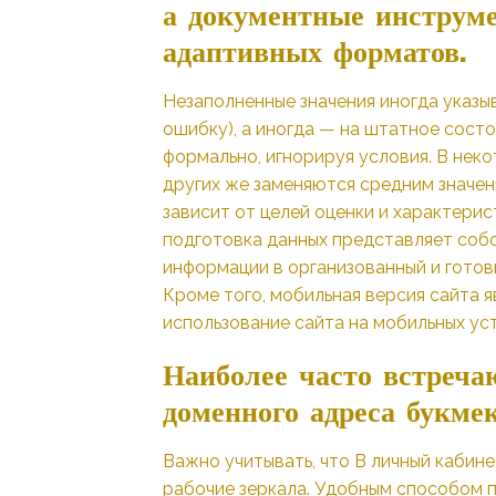
а документные инструмен
адаптивных форматов.
Незаполненные значения иногда указы
ошибку), а иногда — на штатное состо
формально, игнорируя условия. В нек
других же заменяются средним значен
зависит от целей оценки и характерис
подготовка данных представляет собо
информации в организованный и готов
Кроме того, мобильная версия сайта 
использование сайта на мобильных ус
Наиболее часто встреча
доменного адреса букме
Важно учитывать, что В личный кабине
рабочие зеркала. Удобным способом п