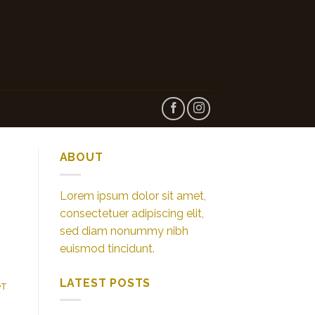
ABOUT
Lorem ipsum dolor sit amet,
consectetuer adipiscing elit,
sed diam nonummy nibh
euismod tincidunt.
LATEST POSTS
ет