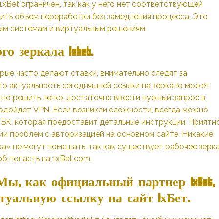
 1xBet ограничен, так как у него нет соответствующей
сить объем переработки без замедления процесса.
Это
ым системам и виртуальным решениям.
о зеркала 1xbet.
орые часто делают ставки, внимательно следят за
о актуальность сегодняшней ссылки на зеркало может
но решить легко, достаточно ввести нужный запрос в
подойдет VPN. Если возникли сложности, всегда можно
БК, которая предоставит детальные инструкции. Приятно
ии проблем с авторизацией на основном сайте. Никакие
» не могут помешать, так как существует рабочее зерк
об попасть на 1xBet.com.
Мы, как официальный партнер 1xBet,
туальную ссылку на сайт 1хБет.