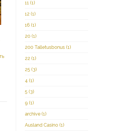
11
(1)
12
(1)
16
(1)
20
(1)
у
200 Talletusbonus
(1)
ть
22
(1)
25
(3)
4
(1)
5
(3)
9
(1)
archive
(1)
Ausland Casino
(1)