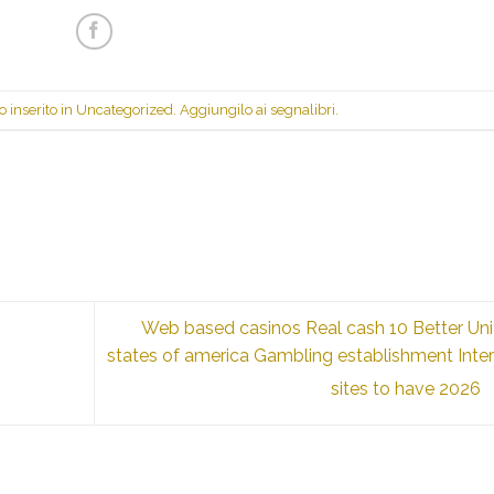
 inserito in
Uncategorized
. Aggiungilo ai
segnalibri
.
Web based casinos Real cash 10 Better Un
states of america Gambling establishment Inte
sites to have 2026