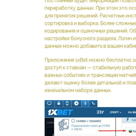
Постоянный аудит информации позво
переработку данных. При этом это ос
для принятия решений. Расчетные инс
сортировка и выборка. Более сложны
кодирования и оценочных решений. Об
настройки бонусного раздела. Логин и
данные можно добавить в вашем каби
Приложения 1xBet можно бесплатно за
доступ к ставкам — стабильную работ
важных событиях и трансляции матчей
делают оценку более детальной и поз
изначальном наборе данных.