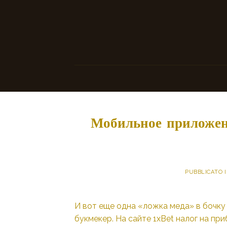
Skip
to
content
Мобильное приложен
PUBBLICATO 
И вот еще одна «ложка меда» в бочк
букмекер. На сайте 1xBet налог на пр