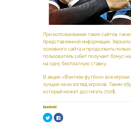
При использовании таких сайтов такж
представленной информации. Зеркало
основного сайта и продолжить пользо
пользователь 1хБет получает бонус н
на одну бесплатную ставку.
В акции «Фэнтези футбол» все игроки 
лучших на их взгляд игроков. Таким об
который может достигать 700$.
Condividi:
Fai
Fai
clic
clic
qui
per
per
condividere
condividere
su