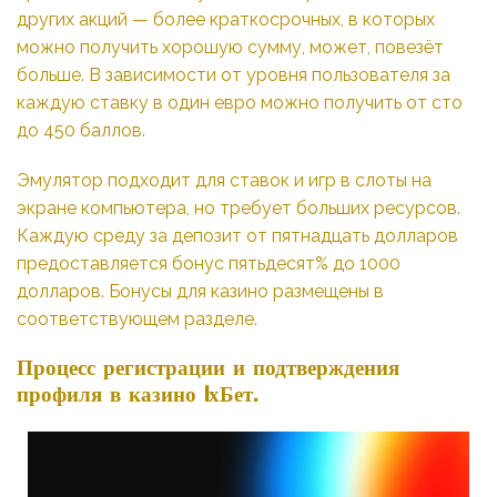
других акций — более краткосрочных, в которых
можно получить хорошую сумму, может, повезёт
больше. В зависимости от уровня пользователя за
каждую ставку в один евро можно получить от сто
до 450 баллов.
Эмулятор подходит для ставок и игр в слоты на
экране компьютера, но требует больших ресурсов.
Каждую среду за депозит от пятнадцать долларов
предоставляется бонус пятьдесят% до 1000
долларов. Бонусы для казино размещены в
соответствующем разделе.
Процесс регистрации и подтверждения
профиля в казино 1хБет.