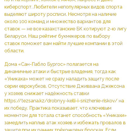
киберспорт. Любители непопулярных видов спорта
выделяют широту росписи. Несмотря на наличие
около 100 команд и множество вариантов для
ставок — не все казахстанские БК котируют 2-ю лигу
Беларуси. Наш рейтинг букмекеров по выбору
ставок поможет вам найти лучшие компании в этой
области.
Дома «Сан-Пабло Бургос» полагается на
динамичные атаки и быстрые владения, тогда как
«Уникаха» может не сразу наладить защиту после
серии еврокубков. Отсутствие Дживвана Джексона
у хозяев снижает надёжность ставки
https://tezsana.kz/drobnyy-kelli-i-snizhenie-riskov/
на
их победу. Практика показывает, что ключевым
моментом для тотала станет способность «Уникахи»
замедлить наплыв атак хозяев и избежать провалов в
защите при их ранних трёхочковых бросках. Если