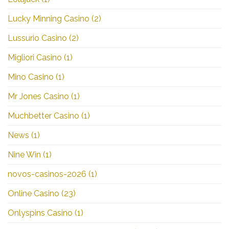
Lucky Minning Casino
(2)
Lussurio Casino
(2)
Migliori Casino
(1)
Mino Casino
(1)
Mr Jones Casino
(1)
Muchbetter Casino
(1)
News
(1)
Nine Win
(1)
novos-casinos-2026
(1)
Online Casino
(23)
Onlyspins Casino
(1)