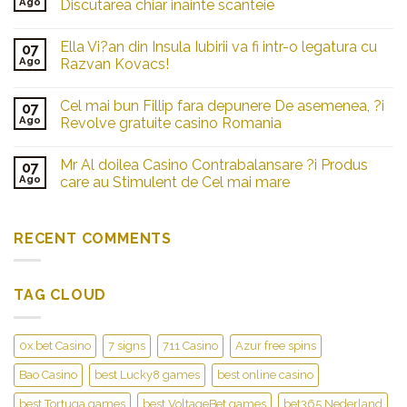
Ago
Discutarea chiar inainte scanteie
to
gambling
greatness:
Ella Vi?an din Insula Iubirii va fi intr-o legatura cu
07
understand
Ago
Razvan Kovacs!
the
captivating
Cel mai bun Fillip fara depunere De asemenea, ?i
casino
07
Ago
Revolve gratuite casino Romania
mindset
Mr Al doilea Casino Contrabalansare ?i Produs
07
Ago
care au Stimulent de Cel mai mare
RECENT COMMENTS
TAG CLOUD
0x.bet Casino
7 signs
711 Casino
Azur free spins
Bao Casino
best Lucky8 games
best online casino
best Tortuga games
best VoltageBet games
bet365 Nederland