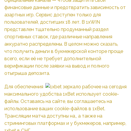
официальные каналы — чтобы защитить свои
финансовые данные и предотвратить зависимость от
азартных игр. Сервис доступен только для
пользователей, достигших 18 лет. В 1xWIN
представлен тщательно продуманный раздел
спортивных ставок, где различные направления
аккуратно распределены. В целом можно сказать,
что получить деньги в букмекерской конторе проще
всего, если её не требует дополнительной
верификации после заявки на вывод и полного
отыгрыша депозита.
Для обеспечения
максимального удобства 1xBet использует cookie-
файлы. Оставаясь на сайте, вы соглашаетесь на
использование ваших cookie-файлов в 1xBet.
Трансляции матча доступны на,, а также на
стриминговых платформах и у букмекеров, например,
1xbet в СНГ.