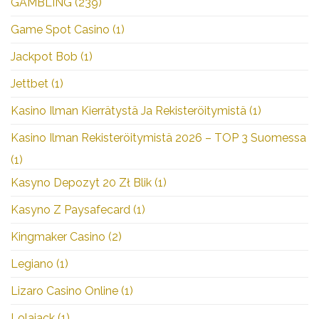
GAMBLING
(239)
Game Spot Casino
(1)
Jackpot Bob
(1)
Jettbet
(1)
Kasino Ilman Kierrätystä Ja Rekisteröitymistä
(1)
Kasino Ilman Rekisteröitymistä 2026 – TOP 3 Suomessa
(1)
Kasyno Depozyt 20 Zł Blik
(1)
Kasyno Z Paysafecard
(1)
Kingmaker Casino
(2)
Legiano
(1)
Lizaro Casino Online
(1)
Lolajack
(1)