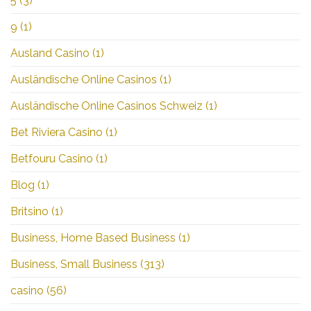
5
(3)
9
(1)
Ausland Casino
(1)
Ausländische Online Casinos
(1)
Ausländische Online Casinos Schweiz
(1)
Bet Riviera Casino
(1)
Betfouru Casino
(1)
Blog
(1)
Britsino
(1)
Business, Home Based Business
(1)
Business, Small Business
(313)
casino
(56)