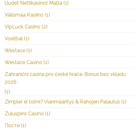
Uudet Nettikasinot Malta
(1)
Välismaa Kasiino
(1)
VipLuck Casino
(2)
Voetbal
(1)
Westace
(1)
Westace Casino
(1)
Zahraniční casina pro české hráče: Bonus bez vkladu
2026
(1)
Zimpler ei toimi? Vianmääritys & Rahojen Palautus
(1)
Zuluspins Casino
(1)
Пости
(1)