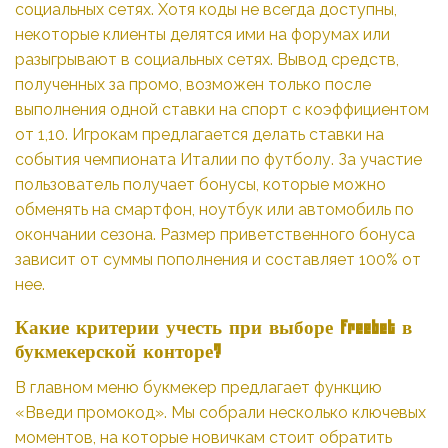
социальных сетях. Хотя коды не всегда доступны,
некоторые клиенты делятся ими на форумах или
разыгрывают в социальных сетях. Вывод средств,
полученных за промо, возможен только после
выполнения одной ставки на спорт с коэффициентом
от 1,10. Игрокам предлагается делать ставки на
события чемпионата Италии по футболу. За участие
пользователь получает бонусы, которые можно
обменять на смартфон, ноутбук или автомобиль по
окончании сезона. Размер приветственного бонуса
зависит от суммы пополнения и составляет 100% от
нее.
Какие критерии учесть при выборе freebet в
букмекерской конторе?
В главном меню букмекер предлагает функцию
«Введи промокод». Мы собрали несколько ключевых
моментов, на которые новичкам стоит обратить