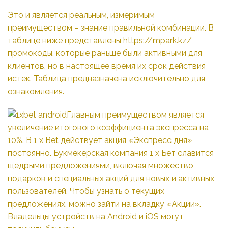
Это и является реальным, измеримым
преимуществом – знание правильной комбинации. В
таблице ниже представлены
https://mpark.kz/
промокоды, которые раньше были активными для
клиентов, но в настоящее время их срок действия
истек. Таблица предназначена исключительно для
ознакомления.
Главным преимуществом является
увеличение итогового коэффициента экспресса на
10%. В 1 x Bet действует акция «Экспресс дня»
постоянно. Букмекерская компания 1 х Бет славится
щедрыми предложениями, включая множество
подарков и специальных акций для новых и активных
пользователей. Чтобы узнать о текущих
предложениях, можно зайти на вкладку «Акции».
Владельцы устройств на Android и iOS могут