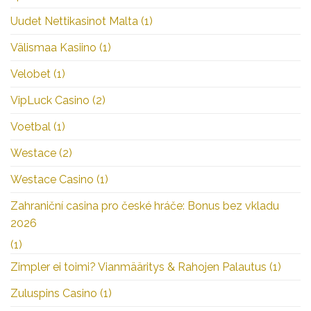
Uudet Nettikasinot Malta
(1)
Välismaa Kasiino
(1)
Velobet
(1)
VipLuck Casino
(2)
Voetbal
(1)
Westace
(2)
Westace Casino
(1)
Zahraniční casina pro české hráče: Bonus bez vkladu
2026
(1)
Zimpler ei toimi? Vianmääritys & Rahojen Palautus
(1)
Zuluspins Casino
(1)