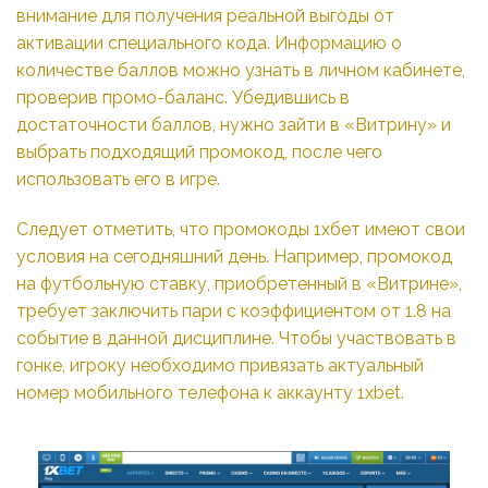
внимание для получения реальной выгоды от
активации специального кода. Информацию о
количестве баллов можно узнать в личном кабинете,
проверив промо-баланс. Убедившись в
достаточности баллов, нужно зайти в «Витрину» и
выбрать подходящий промокод, после чего
использовать его в игре.
Следует отметить, что промокоды 1хбет имеют свои
условия на сегодняшний день. Например, промокод
на футбольную ставку, приобретенный в «Витрине»,
требует заключить пари с коэффициентом от 1.8 на
событие в данной дисциплине. Чтобы участвовать в
гонке, игроку необходимо привязать актуальный
номер мобильного телефона к аккаунту 1xbet.