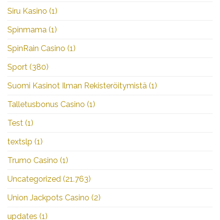
Siru Kasino
(1)
Spinmama
(1)
SpinRain Casino
(1)
Sport
(380)
Suomi Kasinot Ilman Rekisteröitymistä
(1)
Talletusbonus Casino
(1)
Test
(1)
textslp
(1)
Trumo Casino
(1)
Uncategorized
(21.763)
Union Jackpots Casino
(2)
updates
(1)