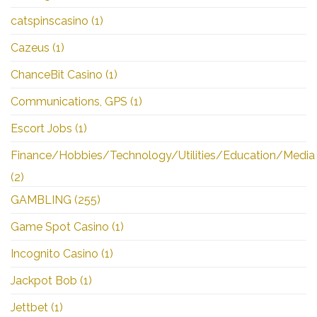
catspinscasino
(1)
Cazeus
(1)
ChanceBit Casino
(1)
Communications, GPS
(1)
Escort Jobs
(1)
Finance/Hobbies/Technology/Utilities/Education/Media
(2)
GAMBLING
(255)
Game Spot Casino
(1)
Incognito Casino
(1)
Jackpot Bob
(1)
Jettbet
(1)