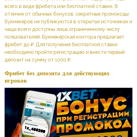
всего в виде фрибета или бесплатной ставки. В
отличие от обычных бонусов, секретные промокоды
букмекеров не публикуются в открытых источниках и
чаще всего доступны лишь ограниченному числу
пользователей. Букмекерская контора предлагает
фрибет до ₽. Для получения бесплатной ставки
необходимо пройти регистрацию и внести первый
депозит на сумму от 1000 ₽.
Фрибет без депозита для действующих
игроков