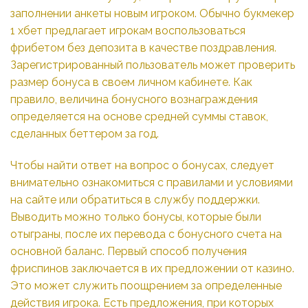
заполнении анкеты новым игроком. Обычно букмекер
1 хбет предлагает игрокам воспользоваться
фрибетом без депозита в качестве поздравления.
Зарегистрированный пользователь может проверить
размер бонуса в своем личном кабинете. Как
правило, величина бонусного вознаграждения
определяется на основе средней суммы ставок,
сделанных беттером за год.
Чтобы найти ответ на вопрос о бонусах, следует
внимательно ознакомиться с правилами и условиями
на сайте или обратиться в службу поддержки.
Выводить можно только бонусы, которые были
отыграны, после их перевода с бонусного счета на
основной баланс. Первый способ получения
фриспинов заключается в их предложении от казино.
Это может служить поощрением за определенные
действия игрока. Есть предложения, при которых