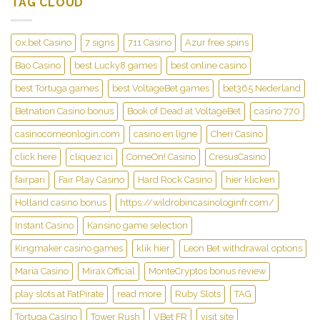
TAG CLOUD
fast
cashouts
and
a
0x.bet Casino
7 signs
711 Casino
Azur free spins
world
of
Bao Casino
best Lucky8 games
best online casino
online
pokies
best Tortuga games
best VoltageBet games
bet365 Nederland
Betnation Casino bonus
Book of Dead at VoltageBet
casino 770
casinocomeonlogin.com
casino en ligne
Cheri Casino
click here
cliquez ici
ComeOn! Casino
CresusCasino
fairpari
Fair Play Casino
Hard Rock Casino
hier klicken
Holland casino bonus
https://wildrobincasinologinfr.com/
Instant Casino
Kansino game selection
Kingmaker casino games
klik hier
Leon Bet withdrawal options
Maria Casino
Mirax Official
MonteCryptos bonus review
play slots at FatPirate
read more
Ruby Slots
TAG
Tortuga Casino
Tower Rush
VBet FR
visit site