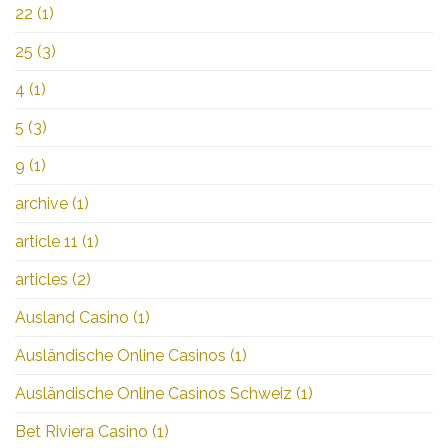
22
(1)
25
(3)
4
(1)
5
(3)
9
(1)
archive
(1)
article 11
(1)
articles
(2)
Ausland Casino
(1)
Ausländische Online Casinos
(1)
Ausländische Online Casinos Schweiz
(1)
Bet Riviera Casino
(1)