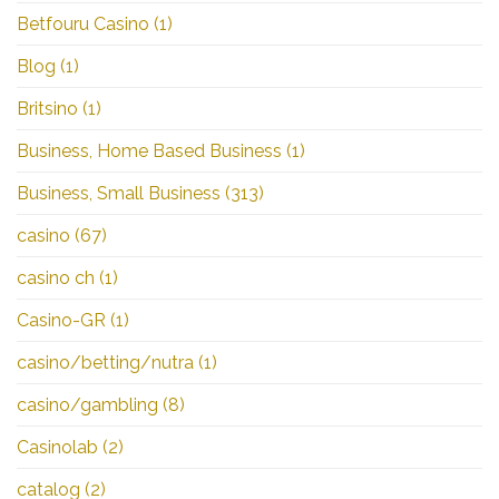
Betfouru Casino
(1)
Blog
(1)
Britsino
(1)
Business, Home Based Business
(1)
Business, Small Business
(313)
casino
(67)
casino ch
(1)
Casino-GR
(1)
casino/betting/nutra
(1)
casino/gambling
(8)
Casinolab
(2)
catalog
(2)