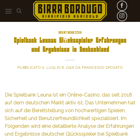
Skip
to
content
UNCATEGORIZED
Spielbank Leunas Glücksspieler Erfahrungen
und Ergebnisse in Deutschland
PUBBLICATO IL
LUGLIO 8, 2026
DA
FRANCESCO SPOSATO
Die Spielbank Leuna ist ein Online-Casino, das seit 2018
auf dem deutschen Markt aktiv ist. Das Unternehmen hat
sich auf die Bereitstellung von hochwertigen Spielen,
Sicherheit und Benutzerfreundlichkeit spezialisiert. Im
Folgenden wird eine detaillierte Analyse der Erfahrungen
und Ergebnisse deutscher Glücksspieler bei Spielbank