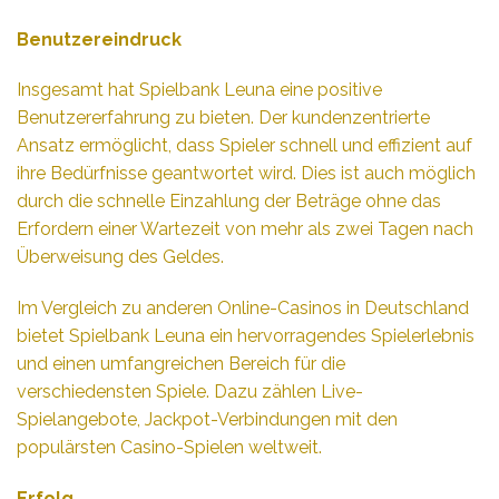
Benutzereindruck
Insgesamt hat Spielbank Leuna eine positive
Benutzererfahrung zu bieten. Der kundenzentrierte
Ansatz ermöglicht, dass Spieler schnell und effizient auf
ihre Bedürfnisse geantwortet wird. Dies ist auch möglich
durch die schnelle Einzahlung der Beträge ohne das
Erfordern einer Wartezeit von mehr als zwei Tagen nach
Überweisung des Geldes.
Im Vergleich zu anderen Online-Casinos in Deutschland
bietet Spielbank Leuna ein hervorragendes Spielerlebnis
und einen umfangreichen Bereich für die
verschiedensten Spiele. Dazu zählen Live-
Spielangebote, Jackpot-Verbindungen mit den
populärsten Casino-Spielen weltweit.
Erfolg