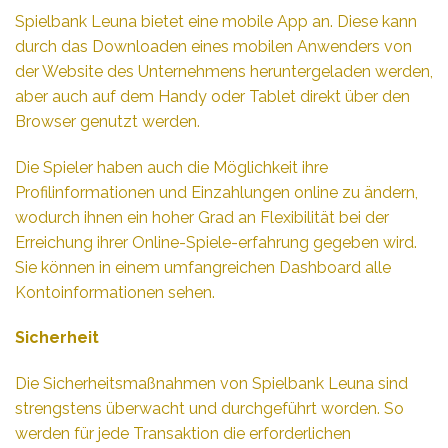
Spielbank Leuna bietet eine mobile App an. Diese kann
durch das Downloaden eines mobilen Anwenders von
der Website des Unternehmens heruntergeladen werden,
aber auch auf dem Handy oder Tablet direkt über den
Browser genutzt werden.
Die Spieler haben auch die Möglichkeit ihre
Profilinformationen und Einzahlungen online zu ändern,
wodurch ihnen ein hoher Grad an Flexibilität bei der
Erreichung ihrer Online-Spiele-erfahrung gegeben wird.
Sie können in einem umfangreichen Dashboard alle
Kontoinformationen sehen.
Sicherheit
Die Sicherheitsmaßnahmen von Spielbank Leuna sind
strengstens überwacht und durchgeführt worden. So
werden für jede Transaktion die erforderlichen