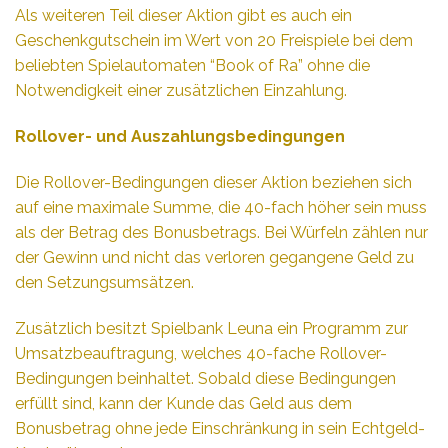
Als weiteren Teil dieser Aktion gibt es auch ein
Geschenkgutschein im Wert von 20 Freispiele bei dem
beliebten Spielautomaten “Book of Ra” ohne die
Notwendigkeit einer zusätzlichen Einzahlung.
Rollover- und Auszahlungsbedingungen
Die Rollover-Bedingungen dieser Aktion beziehen sich
auf eine maximale Summe, die 40-fach höher sein muss
als der Betrag des Bonusbetrags. Bei Würfeln zählen nur
der Gewinn und nicht das verloren gegangene Geld zu
den Setzungsumsätzen.
Zusätzlich besitzt Spielbank Leuna ein Programm zur
Umsatzbeauftragung, welches 40-fache Rollover-
Bedingungen beinhaltet. Sobald diese Bedingungen
erfüllt sind, kann der Kunde das Geld aus dem
Bonusbetrag ohne jede Einschränkung in sein Echtgeld-