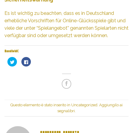
Es ist wichtig zu beachten, dass es in Deutschland
erhebliche Vorschriften für Online-Glücksspiele gibt und
viele der unter “Spielangebot” genannten Spielarten nicht
verfügbar sind oder umgesetzt werden können.
Condividi:
Fai
Fai
clic
clic
qui
per
per
condividere
condividere
su
su
Facebook
Twitter
(Si
(Si
apre
apre
in
in
una
una
nuova
nuova
finestra)
finestra)
Questo elemento è stato inserito in
Uncategorized
. Aggiungilo ai
segnalibri
.