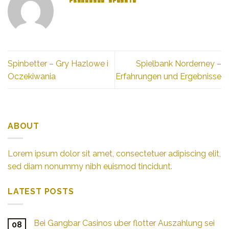
FRANCESCO SPOSATO
Spinbetter – Gry Hazlowe i
Spielbank Norderney –
Oczekiwania
Erfahrungen und Ergebnisse
ABOUT
Lorem ipsum dolor sit amet, consectetuer adipiscing elit,
sed diam nonummy nibh euismod tincidunt.
LATEST POSTS
Bei Gangbar Casinos uber flotter Auszahlung sei
08