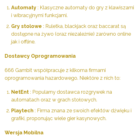
Automaty
: Klasyczne automaty do gry z klawiszami
i wibracyjnymi funkcjami.
Gry stolowe
: Ruletka, blackjack oraz baccarat są
dostępne na żywo (oraz niezależnie) zarówno online
jak i offline.
Dostawcy Oprogramowania
666 Gambit współpracuje z kilkoma firmami
oprogramowania hazardowego. Niektóre z nich to:
NetEnt
: Popularny dostawca rozgrywek na
automatach oraz w grach stołowych.
Playtech
: Firma znana ze swoich efektów dźwięku i
grafiki, proponując wiele gier kasynowych.
Wersja Mobilna