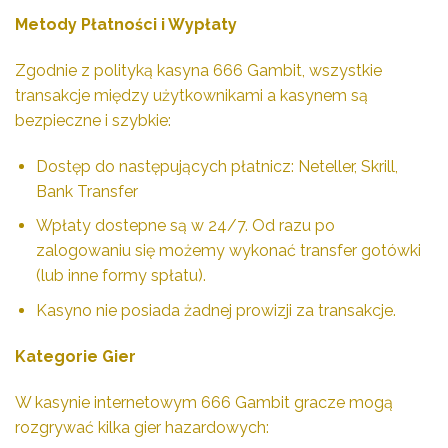
Metody Płatności i Wypłaty
Zgodnie z polityką kasyna 666 Gambit, wszystkie
transakcje między użytkownikami a kasynem są
bezpieczne i szybkie:
Dostęp do następujących płatnicz: Neteller, Skrill,
Bank Transfer
Wpłaty dostepne są w 24/7. Od razu po
zalogowaniu się możemy wykonać transfer gotówki
(lub inne formy spłatu).
Kasyno nie posiada żadnej prowizji za transakcje.
Kategorie Gier
W kasynie internetowym 666 Gambit gracze mogą
rozgrywać kilka gier hazardowych: