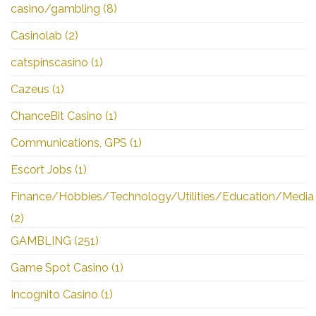
casino/gambling
(8)
Casinolab
(2)
catspinscasino
(1)
Cazeus
(1)
ChanceBit Casino
(1)
Communications, GPS
(1)
Escort Jobs
(1)
Finance/Hobbies/Technology/Utilities/Education/Media
(2)
GAMBLING
(251)
Game Spot Casino
(1)
Incognito Casino
(1)