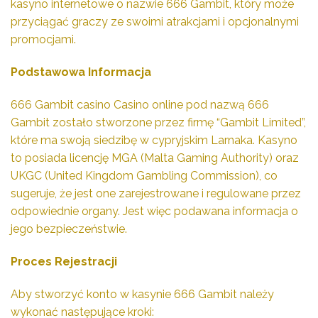
kasyno internetowe o nazwie 666 Gambit, który może
przyciągać graczy ze swoimi atrakcjami i opcjonalnymi
promocjami.
Podstawowa Informacja
666 Gambit casino
Casino online pod nazwą 666
Gambit zostało stworzone przez firmę “Gambit Limited”,
które ma swoją siedzibę w cypryjskim Larnaka. Kasyno
to posiada licencję MGA (Malta Gaming Authority) oraz
UKGC (United Kingdom Gambling Commission), co
sugeruje, że jest one zarejestrowane i regulowane przez
odpowiednie organy. Jest więc podawana informacja o
jego bezpieczeństwie.
Proces Rejestracji
Aby stworzyć konto w kasynie 666 Gambit należy
wykonać następujące kroki: