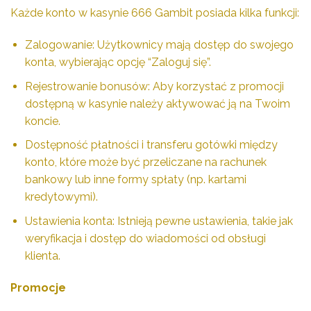
Każde konto w kasynie 666 Gambit posiada kilka funkcji:
Zalogowanie: Użytkownicy mają dostęp do swojego
konta, wybierając opcję “Zaloguj się”.
Rejestrowanie bonusów: Aby korzystać z promocji
dostępną w kasynie należy aktywować ją na Twoim
koncie.
Dostępność płatności i transferu gotówki między
konto, które może być przeliczane na rachunek
bankowy lub inne formy spłaty (np. kartami
kredytowymi).
Ustawienia konta: Istnieją pewne ustawienia, takie jak
weryfikacja i dostęp do wiadomości od obsługi
klienta.
Promocje