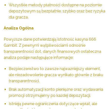
Wszystkie metody płatności dostępne na poziomie
depozytowym są bezpłatnie, szybko oraz bez ryzyka
dla gracza.
Analiza Ogólna
Powyższe dane potwierdzają istotność kasyna 666
Gambit. Z pewnymi wątpliwościami odnośnie
transparentności dot. danych finansowych ostateczna
analiza podaje następujące informacje:
Bezpieczeństwo to zawsze najważniejszy element,
ale niezadowolenie gracza wynikało głównie z braku
transparentności.
Brak automatyzacji konto pieniężne oraz wydawania
promocji otrzymujemy po każdej depozytacji.
Istnieją pewne ograniczenia dotyczące wpłat, ale