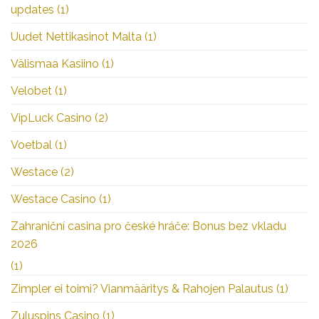
updates
(1)
Uudet Nettikasinot Malta
(1)
Välismaa Kasiino
(1)
Velobet
(1)
VipLuck Casino
(2)
Voetbal
(1)
Westace
(2)
Westace Casino
(1)
Zahraniční casina pro české hráče: Bonus bez vkladu
2026
(1)
Zimpler ei toimi? Vianmääritys & Rahojen Palautus
(1)
Zuluspins Casino
(1)