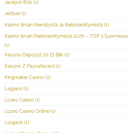
Jackpot Bob
(1)
Jettbet
(1)
Kasino Ilman Kierrätystä Ja Rekisteröitymistä
(1)
Kasino Ilman Rekisteröitymistä 2026 – TOP 3 Suomessa
(1)
Kasyno Depozyt 20 Zł Blik
(1)
Kasyno Z Paysafecard
(1)
Kingmaker Casino
(2)
Legiano
(1)
Lizaro Casino
(1)
Lizaro Casino Online
(1)
Lolajack
(1)