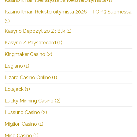
Kasino Ilman Kierrätystä Ja Rekisteröitymistä
(1)
Kasino Ilman Rekisteröitymistä 2026 – TOP 3 Suomessa
(1)
Kasyno Depozyt 20 Zł Blik
(1)
Kasyno Z Paysafecard
(1)
Kingmaker Casino
(2)
Legiano
(1)
Lizaro Casino Online
(1)
Lolajack
(1)
Lucky Minning Casino
(2)
Lussurio Casino
(2)
Migliori Casino
(1)
Mino Casino
(1)