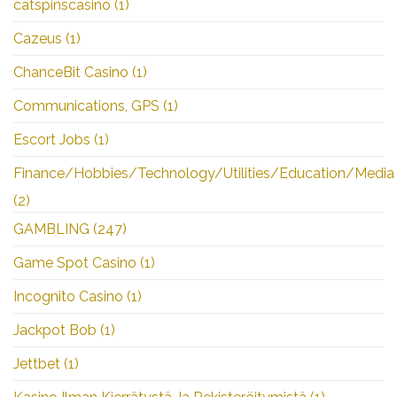
catspinscasino
(1)
Cazeus
(1)
ChanceBit Casino
(1)
Communications, GPS
(1)
Escort Jobs
(1)
Finance/Hobbies/Technology/Utilities/Education/Media
(2)
GAMBLING
(247)
Game Spot Casino
(1)
Incognito Casino
(1)
Jackpot Bob
(1)
Jettbet
(1)