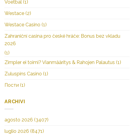
Voetbal
(1)
Westace
(2)
Westace Casino
(1)
Zahraniční casina pro české hráče: Bonus bez vkladu
2026
(1)
Zimpler ei toimi? Vianmääritys & Rahojen Palautus
(1)
Zuluspins Casino
(1)
Пости
(1)
ARCHIVI
agosto 2026
(3407)
luglio 2026
(8471)