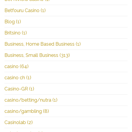
Betfouru Casino
(1)
Blog
(1)
Britsino
(1)
Business, Home Based Business
(1)
Business, Small Business
(313)
casino
(64)
casino ch
(1)
Casino-GR
(1)
casino/betting/nutra
(1)
casino/gambling
(8)
Casinolab
(2)