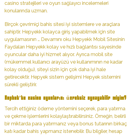
casino stratejileri ve oyun sağlayıcı incelemeleri
konularında uzman.
Birçok çevrimiçi bahis sitesi iyi sistemlere ve araçlara
sahiptir. Hepyekk kolayca giriş yapabilmek için site
uygulamasının … Devamını oku Hepyekk Mobil Sitesinin
Faydaları Hepyekk kolay ve hızlı bağlantısı sayesinde
oyuncular daha iyi hizmet alıyor. Ayrıca mobil site
(mükemmel kullanıcı arayüzü ve kullanımının ne kadar
kolay olduğu), siteyi sizin için çok daha iyi hale
getirecektir. Hepyek sistem gelişimi Hepyek sistemini
sürekli geliştirir.
Hepbet’te casino oyunlarını ücretsiz oynayabilir miyim?
Tercih ettiğiniz ödeme yöntemini seçerek, para yatırma
ve çekme işlemlerini kolaylaştırabilirsiniz. Örneğin, belirli
bir miktarda para yatırmanız veya bonus tutarının birkaç
katı kadar bahis yapmanız istenebilir. Bu bilgiler, hesap