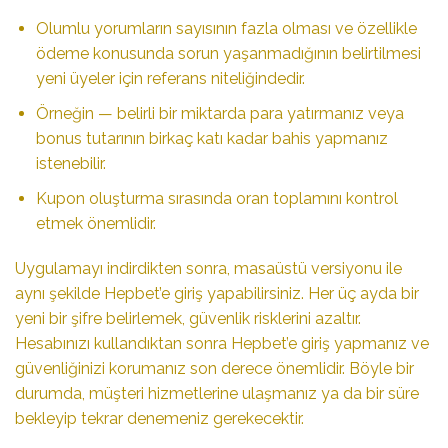
Olumlu yorumların sayısının fazla olması ve özellikle
ödeme konusunda sorun yaşanmadığının belirtilmesi
yeni üyeler için referans niteliğindedir.
Örneğin — belirli bir miktarda para yatırmanız veya
bonus tutarının birkaç katı kadar bahis yapmanız
istenebilir.
Kupon oluşturma sırasında oran toplamını kontrol
etmek önemlidir.
Uygulamayı indirdikten sonra, masaüstü versiyonu ile
aynı şekilde Hepbet’e giriş yapabilirsiniz. Her üç ayda bir
yeni bir şifre belirlemek, güvenlik risklerini azaltır.
Hesabınızı kullandıktan sonra Hepbet’e giriş yapmanız ve
güvenliğinizi korumanız son derece önemlidir. Böyle bir
durumda, müşteri hizmetlerine ulaşmanız ya da bir süre
bekleyip tekrar denemeniz gerekecektir.