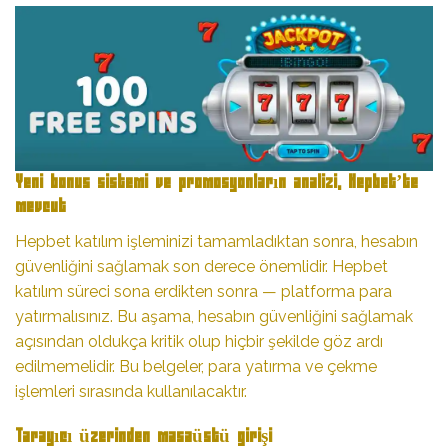
Yeni bonus sistemi ve promosyonların analizi, Hepbet’te
mevcut
Hepbet katılım işleminizi tamamladıktan sonra, hesabın
güvenliğini sağlamak son derece önemlidir. Hepbet
katılım süreci sona erdikten sonra — platforma para
yatırmalısınız. Bu aşama, hesabın güvenliğini sağlamak
açısından oldukça kritik olup hiçbir şekilde göz ardı
edilmemelidir. Bu belgeler, para yatırma ve çekme
işlemleri sırasında kullanılacaktır.
Tarayıcı üzerinden masaüstü girişi