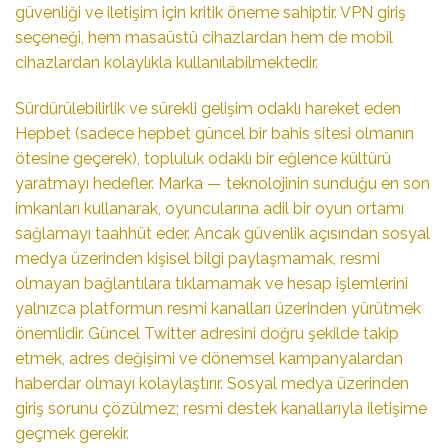
güvenliği ve iletişim için kritik öneme sahiptir. VPN giriş
seçeneği, hem masaüstü cihazlardan hem de mobil
cihazlardan kolaylıkla kullanılabilmektedir.
Sürdürülebilirlik ve sürekli gelişim odaklı hareket eden
Hepbet (sadece
hepbet güncel
bir bahis sitesi olmanın
ötesine geçerek), topluluk odaklı bir eğlence kültürü
yaratmayı hedefler. Marka — teknolojinin sunduğu en son
imkanları kullanarak, oyuncularına adil bir oyun ortamı
sağlamayı taahhüt eder. Ancak güvenlik açısından sosyal
medya üzerinden kişisel bilgi paylaşmamak, resmi
olmayan bağlantılara tıklamamak ve hesap işlemlerini
yalnızca platformun resmi kanalları üzerinden yürütmek
önemlidir. Güncel Twitter adresini doğru şekilde takip
etmek, adres değişimi ve dönemsel kampanyalardan
haberdar olmayı kolaylaştırır. Sosyal medya üzerinden
giriş sorunu çözülmez; resmi destek kanallarıyla iletişime
geçmek gerekir.