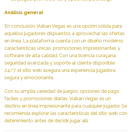
Análisis general
En conclusión, Vulkan Vegas es una opción sólida para
aquellos jugadores dispuestos a aprovechar las ofertas
en línea. La plataforma cuenta con un diseño moderno,
características únicas, promociones impresionantes y
software de alta calidad. Con una licencia curaçana,
seguridad avanzada y soporte al cliente disponible
24/7, el sitio web asegura una experiencia jugadora
segura y emocionante.
Con su amplia variedad de juegos, opciones de pago
fáciles y promociones diarias, Vulkan Vegas es un
destino en línea impresionante para cualquier jugador. Se
recomienda explorar las características del sitio web con
detenimiento antes de decidir jugar allí.