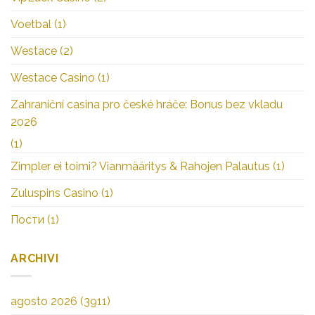
Voetbal
(1)
Westace
(2)
Westace Casino
(1)
Zahraniční casina pro české hráče: Bonus bez vkladu
2026
(1)
Zimpler ei toimi? Vianmääritys & Rahojen Palautus
(1)
Zuluspins Casino
(1)
Пости
(1)
ARCHIVI
agosto 2026
(3911)