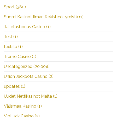
Sport
(380)
Suomi Kasinot Ilman Rekisteröitymistä
(1)
Talletusbonus Casino
(1)
Test
(1)
textslp
(1)
Trumo Casino
(1)
Uncategorized
(20.008)
Union Jackpots Casino
(2)
updates
(1)
Uudet Nettikasinot Malta
(1)
Välismaa Kasiino
(1)
VipLuck Casino
(2)