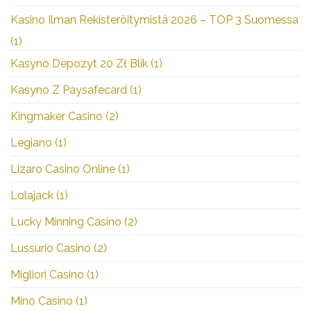
Kasino Ilman Rekisteröitymistä 2026 – TOP 3 Suomessa
(1)
Kasyno Depozyt 20 Zł Blik
(1)
Kasyno Z Paysafecard
(1)
Kingmaker Casino
(2)
Legiano
(1)
Lizaro Casino Online
(1)
Lolajack
(1)
Lucky Minning Casino
(2)
Lussurio Casino
(2)
Migliori Casino
(1)
Mino Casino
(1)