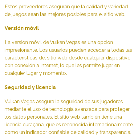
Estos proveedores aseguran que la calidad y variedad
de juegos sean las mejores posibles para el sitio web.
Versión móvil
La versión móvil de Vulkan Vegas es una opción
impresionante. Los usuarios pueden acceder a todas las
características del sitio web desde cualquier dispositivo
con conexión a Internet, lo que les permite jugar en
cualquier lugar y momento.
Seguridad y licencia
Vulkan Vegas asegura la seguridad de sus jugadores
mediante el uso de tecnología avanzada para proteger
los datos personales. El sitio web también tiene una
licencia curaçana, que es reconocida internacionalmente
como un indicador confiable de calidad y transparencia.