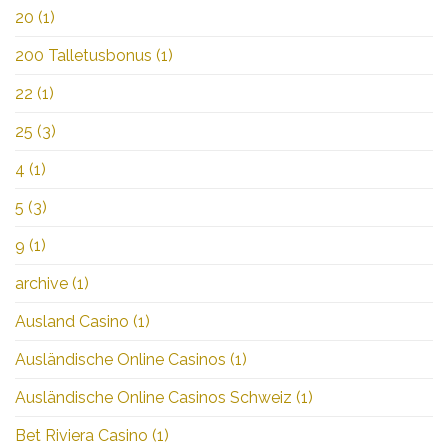
20
(1)
200 Talletusbonus
(1)
22
(1)
25
(3)
4
(1)
5
(3)
9
(1)
archive
(1)
Ausland Casino
(1)
Ausländische Online Casinos
(1)
Ausländische Online Casinos Schweiz
(1)
Bet Riviera Casino
(1)