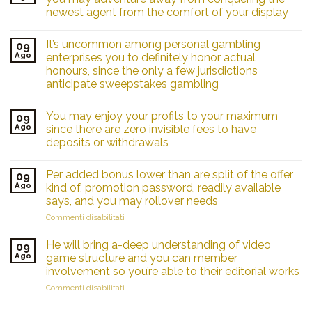
newest agent from the comfort of your display
It’s uncommon among personal gambling
09
Ago
enterprises you to definitely honor actual
honours, since the only a few jurisdictions
anticipate sweepstakes gambling
You may enjoy your profits to your maximum
09
Ago
since there are zero invisible fees to have
deposits or withdrawals
Per added bonus lower than are split of the offer
09
Ago
kind of, promotion password, readily available
says, and you may rollover needs
su
Commenti disabilitati
Per
added
He will bring a-deep understanding of video
09
bonus
Ago
game structure and you can member
lower
involvement so you’re able to their editorial works
than
su
Commenti disabilitati
are
He
split
will
of