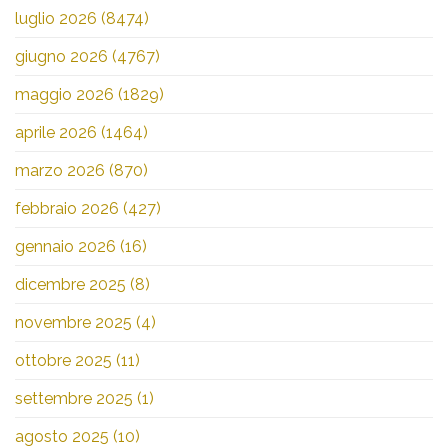
luglio 2026
(8474)
giugno 2026
(4767)
maggio 2026
(1829)
aprile 2026
(1464)
marzo 2026
(870)
febbraio 2026
(427)
gennaio 2026
(16)
dicembre 2025
(8)
novembre 2025
(4)
ottobre 2025
(11)
settembre 2025
(1)
agosto 2025
(10)