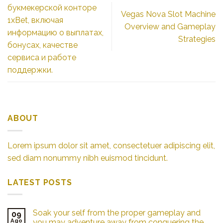
букмекерской конторе
Vegas Nova Slot Machine
1xBet, включая
Overview and Gameplay
информацию о выплатах,
Strategies
бонусах, качестве
сервиса и работе
поддержки.
ABOUT
Lorem ipsum dolor sit amet, consectetuer adipiscing elit,
sed diam nonummy nibh euismod tincidunt.
LATEST POSTS
Soak your self from the proper gameplay and
09
Ago
you may adventure away from conquering the