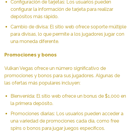
Configuración de tarjetas: Los usuarios pueden
configurar la información de tarjeta para realizar
depósitos más rápido.
Cambio de divisa: El sitio web ofrece soporte múltiple
para divisas, lo que permite a los jugadores jugar con
una moneda diferente.
Promociones y bonos
Vulkan Vegas ofrece un número significativo de
promociones y bonos para sus jugadores. Algunas de
las ofertas más populares incluyen:
Bienvenida: El sitio web ofrece un bonus de $1,000 en
la primera depósito.
Promociones diarias: Los usuarios pueden acceder a
una variedad de promociones cada día, como free
spins o bonos para jugar juegos específicos.