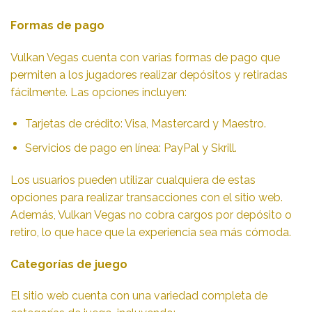
Formas de pago
Vulkan Vegas cuenta con varias formas de pago que
permiten a los jugadores realizar depósitos y retiradas
fácilmente. Las opciones incluyen:
Tarjetas de crédito: Visa, Mastercard y Maestro.
Servicios de pago en línea: PayPal y Skrill.
Los usuarios pueden utilizar cualquiera de estas
opciones para realizar transacciones con el sitio web.
Además, Vulkan Vegas no cobra cargos por depósito o
retiro, lo que hace que la experiencia sea más cómoda.
Categorías de juego
El sitio web cuenta con una variedad completa de