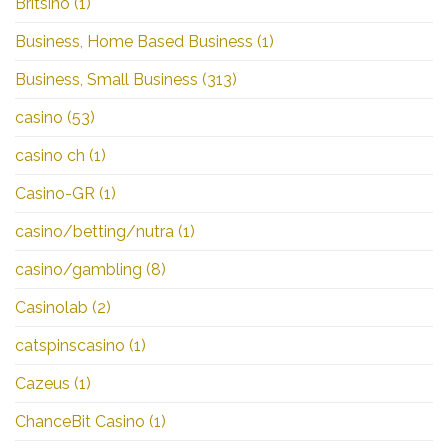
Britsino
(1)
Business, Home Based Business
(1)
Business, Small Business
(313)
casino
(53)
casino ch
(1)
Casino-GR
(1)
casino/betting/nutra
(1)
casino/gambling
(8)
Casinolab
(2)
catspinscasino
(1)
Cazeus
(1)
ChanceBit Casino
(1)