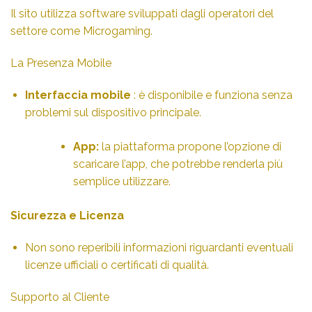
Il sito utilizza software sviluppati dagli operatori del
settore come Microgaming.
La Presenza Mobile
Interfaccia mobile
: è disponibile e funziona senza
problemi sul dispositivo principale.
App:
la piattaforma propone l’opzione di
scaricare l’app, che potrebbe renderla più
semplice utilizzare.
Sicurezza e Licenza
Non sono reperibili informazioni riguardanti eventuali
licenze ufficiali o certificati di qualità.
Supporto al Cliente