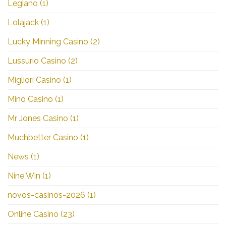
Legiano
(1)
Lolajack
(1)
Lucky Minning Casino
(2)
Lussurio Casino
(2)
Migliori Casino
(1)
Mino Casino
(1)
Mr Jones Casino
(1)
Muchbetter Casino
(1)
News
(1)
Nine Win
(1)
novos-casinos-2026
(1)
Online Casino
(23)