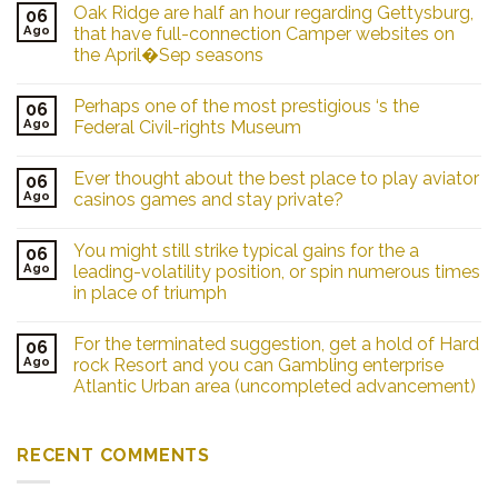
Oak Ridge are half an hour regarding Gettysburg,
06
Ago
that have full-connection Camper websites on
the April�Sep seasons
Perhaps one of the most prestigious ‘s the
06
Ago
Federal Civil-rights Museum
Ever thought about the best place to play aviator
06
Ago
casinos games and stay private?
You might still strike typical gains for the a
06
Ago
leading-volatility position, or spin numerous times
in place of triumph
For the terminated suggestion, get a hold of Hard
06
Ago
rock Resort and you can Gambling enterprise
Atlantic Urban area (uncompleted advancement)
RECENT COMMENTS