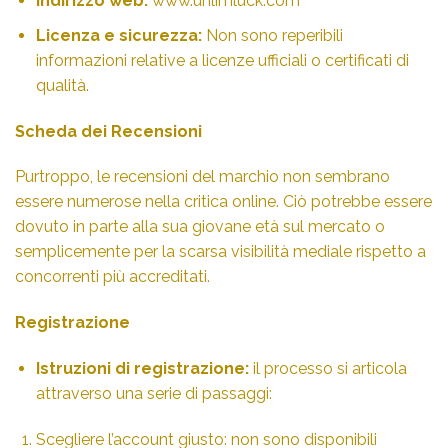
Indirizzo web:
www.unlimluck.com
Licenza e sicurezza:
Non sono reperibili
informazioni relative a licenze ufficiali o certificati di
qualità.
Scheda dei Recensioni
Purtroppo, le recensioni del marchio non sembrano
essere numerose nella critica online. Ciò potrebbe essere
dovuto in parte alla sua giovane età sul mercato o
semplicemente per la scarsa visibilità mediale rispetto a
concorrenti più accreditati.
Registrazione
Istruzioni di registrazione:
il processo si articola
attraverso una serie di passaggi:
Scegliere l’account giusto: non sono disponibili