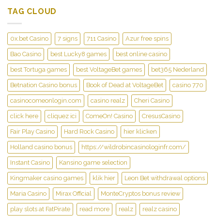
TAG CLOUD
0x.bet Casino
7 signs
711 Casino
Azur free spins
Bao Casino
best Lucky8 games
best online casino
best Tortuga games
best VoltageBet games
bet365 Nederland
Betnation Casino bonus
Book of Dead at VoltageBet
casino 770
casinocomeonlogin.com
casino realz
Cheri Casino
click here
cliquez ici
ComeOn! Casino
CresusCasino
Fair Play Casino
Hard Rock Casino
hier klicken
Holland casino bonus
https://wildrobincasinologinfr.com/
Instant Casino
Kansino game selection
Kingmaker casino games
klik hier
Leon Bet withdrawal options
Maria Casino
Mirax Official
MonteCryptos bonus review
play slots at FatPirate
read more
realz
realz casino