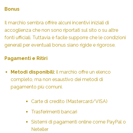
Bonus
Il marchio sembra offrire alcuni incentivi iniziali di
accoglienza che non sono riportati sul sito o su altre
fonti ufficiali. Tuttavia è facile supporre che le condizioni
generali per eventuali bonus siano rigide e rigorose.
Pagamenti e Ritiri
Metodi disponibili:
il marchio offre un elenco
completo, ma non esaustivo dei metodi di
pagamento più comuni.
Carte di credito (Mastercard/VISA)
Trasferimenti bancari
Sistemi di pagamenti online come PayPal o
Neteller