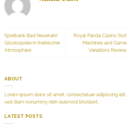
Spielbank Bad Neuenahr:
Royal Panda Casino Slot
Glücksspiele in rheinischer
Machines and Game
Atmosphäre
Variations Review
ABOUT
Lorem ipsum dolor sit amet, consectetuer adipiscing elit,
sed diam nonummy nibh euismod tincidunt.
LATEST POSTS