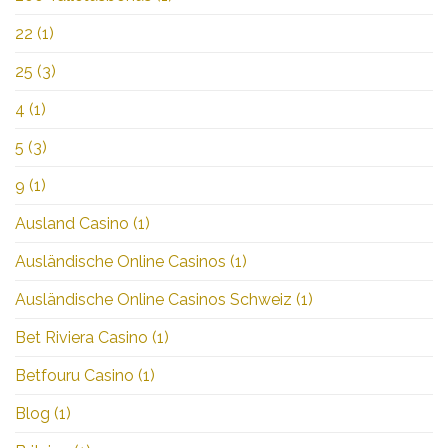
22
(1)
25
(3)
4
(1)
5
(3)
9
(1)
Ausland Casino
(1)
Ausländische Online Casinos
(1)
Ausländische Online Casinos Schweiz
(1)
Bet Riviera Casino
(1)
Betfouru Casino
(1)
Blog
(1)