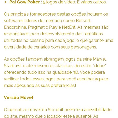
Pai Gow Poker
: 5 jogos de vídeo. E vários outros.
Os principais fornecedores destas opções incluem os
softwares líderes do mercado como Betsoft,
Endorphina, Pragmatic Play e NetEnt. As mesmas são
responsáveis pelo desenvolvimento das temáticas
utilizadas no cassino para cada jogo: o que garante uma
diversidade de cenários com seus personagens.
As opções também abrangem jogos da série Marvel,
Starburst e até mesmo os clássicos do estilo “clube”
oferecendo tudo isso na qualidade 3D. Você poderá
verificar todos esses jogos para você escolher aquele
mais adequado às suas preferências!
Versão Móvel
O aplicativo móvel da Slotobit permite a acessibilidade
do site, mesmo que o jogador esteja ausente. As