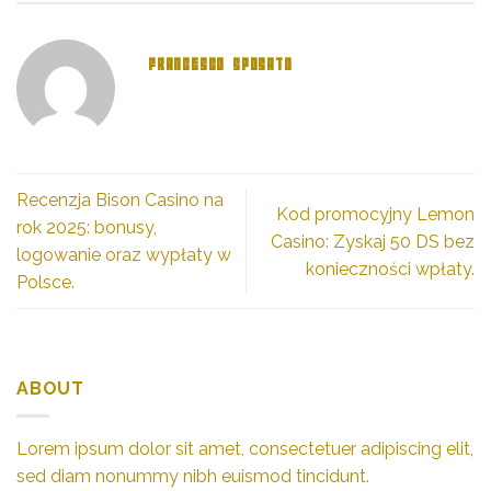
FRANCESCO SPOSATO
Recenzja Bison Casino na
Kod promocyjny Lemon
rok 2025: bonusy,
Casino: Zyskaj 50 DS bez
logowanie oraz wypłaty w
konieczności wpłaty.
Polsce.
ABOUT
Lorem ipsum dolor sit amet, consectetuer adipiscing elit,
sed diam nonummy nibh euismod tincidunt.