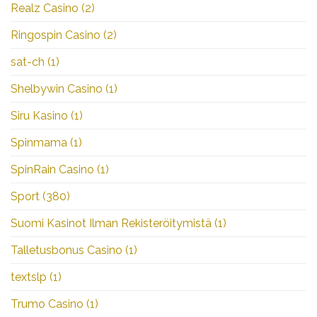
Realz Casino
(2)
Ringospin Casino
(2)
sat-ch
(1)
Shelbywin Casino
(1)
Siru Kasino
(1)
Spinmama
(1)
SpinRain Casino
(1)
Sport
(380)
Suomi Kasinot Ilman Rekisteröitymistä
(1)
Talletusbonus Casino
(1)
textslp
(1)
Trumo Casino
(1)