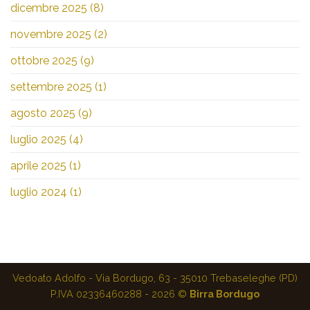
dicembre 2025
(8)
novembre 2025
(2)
ottobre 2025
(9)
settembre 2025
(1)
agosto 2025
(9)
luglio 2025
(4)
aprile 2025
(1)
luglio 2024
(1)
Vedoato Adolfo - Via Bordugo, 63 - 35010 Trebaseleghe (PD)
P.IVA 02336460288 - 2026 ©
Birra Bordugo