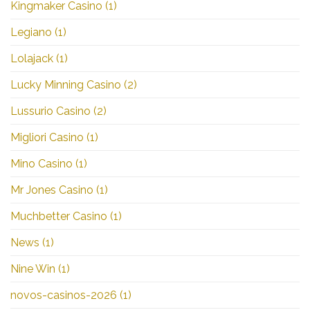
Kingmaker Casino
(1)
Legiano
(1)
Lolajack
(1)
Lucky Minning Casino
(2)
Lussurio Casino
(2)
Migliori Casino
(1)
Mino Casino
(1)
Mr Jones Casino
(1)
Muchbetter Casino
(1)
News
(1)
Nine Win
(1)
novos-casinos-2026
(1)