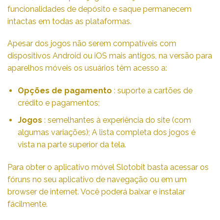
funcionalidades de depósito e saque permanecem
intactas em todas as plataformas.
Apesar dos jogos não serem compatíveis com
dispositivos Android ou iOS mais antigos, na versão para
aparelhos móveis os usuários têm acesso a:
Opções de pagamento
: suporte a cartões de
crédito e pagamentos;
Jogos
: semelhantes à experiência do site (com
algumas variações); A lista completa dos jogos é
vista na parte superior da tela.
Para obter o aplicativo móvel Slotobit basta acessar os
fóruns no seu aplicativo de navegação ou em um
browser de internet. Você poderá baixar e instalar
fácilmente.