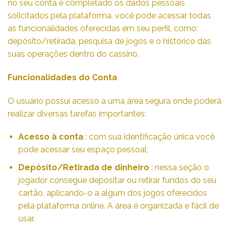
no seu conta e completado os dados pessoais
solicitados pela plataforma, você pode acessar todas
as funcionalidades oferecidas em seu perfil, como:
depósito/retirada, pesquisa de jogos e o histórico das
suas operações dentro do cassino.
Funcionalidades do Conta
O usuário possui acesso a uma área segura onde poderá
realizar diversas tarefas importantes:
Acesso à conta
: com sua identificação única você
pode acessar seu espaço pessoal;
Depósito/Retirada de dinheiro
: nessa seção o
jogador consegue depositar ou retirar fundos do seu
cartão, aplicando-o a algum dos jogos oferecidos
pela plataforma online. A área é organizada e fácil de
usar.