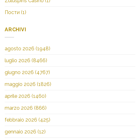
Zuluspins Casino
(1)
Пости
(1)
ARCHIVI
agosto 2026
(1948)
luglio 2026
(8466)
giugno 2026
(4767)
maggio 2026
(1826)
aprile 2026
(1460)
marzo 2026
(866)
febbraio 2026
(425)
gennaio 2026
(12)