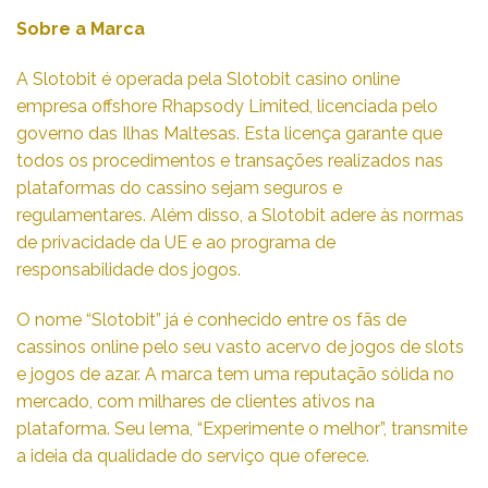
Sobre a Marca
A Slotobit é operada pela
Slotobit casino online
empresa offshore Rhapsody Limited, licenciada pelo
governo das Ilhas Maltesas. Esta licença garante que
todos os procedimentos e transações realizados nas
plataformas do cassino sejam seguros e
regulamentares. Além disso, a Slotobit adere às normas
de privacidade da UE e ao programa de
responsabilidade dos jogos.
O nome “Slotobit” já é conhecido entre os fãs de
cassinos online pelo seu vasto acervo de jogos de slots
e jogos de azar. A marca tem uma reputação sólida no
mercado, com milhares de clientes ativos na
plataforma. Seu lema, “Experimente o melhor”, transmite
a ideia da qualidade do serviço que oferece.