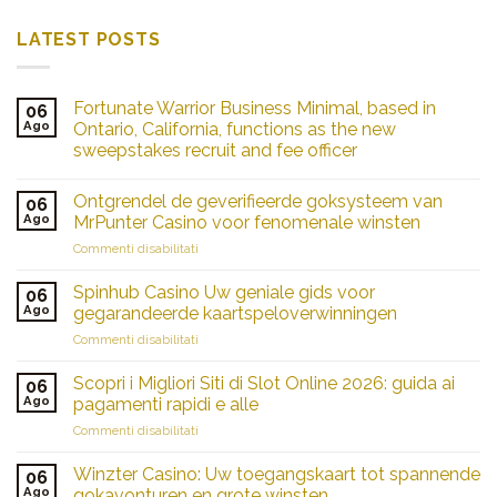
LATEST POSTS
Fortunate Warrior Business Minimal, based in
06
Ago
Ontario, California, functions as the new
sweepstakes recruit and fee officer
Ontgrendel de geverifieerde goksysteem van
06
Ago
MrPunter Casino voor fenomenale winsten
su
Commenti disabilitati
Ontgrendel
de
Spinhub Casino Uw geniale gids voor
06
geverifieerde
Ago
gegarandeerde kaartspeloverwinningen
goksysteem
su
Commenti disabilitati
van
Spinhub
MrPunter
Casino
Casino
Scopri i Migliori Siti di Slot Online 2026: guida ai
06
Uw
voor
Ago
pagamenti rapidi e alle
geniale
fenomenale
su
Commenti disabilitati
gids
winsten
Scopri
voor
i
gegarandeerde
Winzter Casino: Uw toegangskaart tot spannende
06
Migliori
kaartspeloverwinningen
Ago
gokavonturen en grote winsten