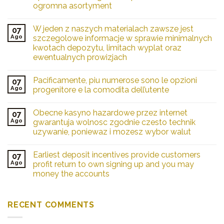
ogromna asortyment
W jeden z naszych materialach zawsze jest
07
Ago
szczegolowe informacje w sprawie minimalnych
kwotach depozytu, limitach wyplat oraz
ewentualnych prowizjach
Pacificamente, piu numerose sono le opzioni
07
Ago
progenitore e la comodita dell’utente
Obecne kasyno hazardowe przez internet
07
Ago
gwarantuja wolnosc zgodnie czesto technik
uzywanie, poniewaz i mozesz wybor walut
Earliest deposit incentives provide customers
07
Ago
profit return to own signing up and you may
money the accounts
RECENT COMMENTS