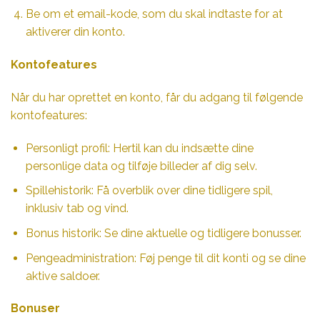
Be om et email-kode, som du skal indtaste for at
aktiverer din konto.
Kontofeatures
Når du har oprettet en konto, får du adgang til følgende
kontofeatures:
Personligt profil: Hertil kan du indsætte dine
personlige data og tilføje billeder af dig selv.
Spillehistorik: Få overblik over dine tidligere spil,
inklusiv tab og vind.
Bonus historik: Se dine aktuelle og tidligere bonusser.
Pengeadministration: Føj penge til dit konti og se dine
aktive saldoer.
Bonuser