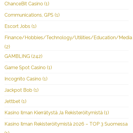
ChanceBit Casino
(1)
Communications, GPS
(1)
Escort Jobs
(1)
Finance/Hobbies/Technology/Utilities/Education/Media
(2)
GAMBLING
(242)
Game Spot Casino
(1)
Incognito Casino
(1)
Jackpot Bob
(1)
Jettbet
(1)
Kasino Ilman Kierrätystä Ja Rekisteröitymistä
(1)
Kasino Ilman Rekisteröitymistä 2026 – TOP 3 Suomessa