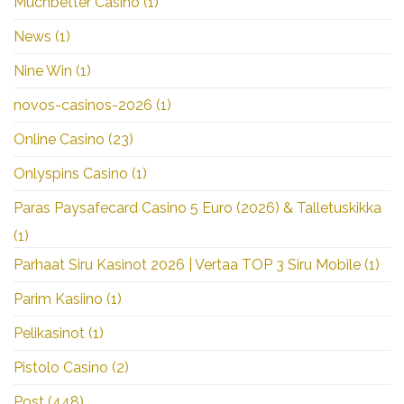
Muchbetter Casino
(1)
News
(1)
Nine Win
(1)
novos-casinos-2026
(1)
Online Casino
(23)
Onlyspins Casino
(1)
Paras Paysafecard Casino 5 Euro (2026) & Talletuskikka
(1)
Parhaat Siru Kasinot 2026 | Vertaa TOP 3 Siru Mobile
(1)
Parim Kasiino
(1)
Pelikasinot
(1)
Pistolo Casino
(2)
Post
(448)