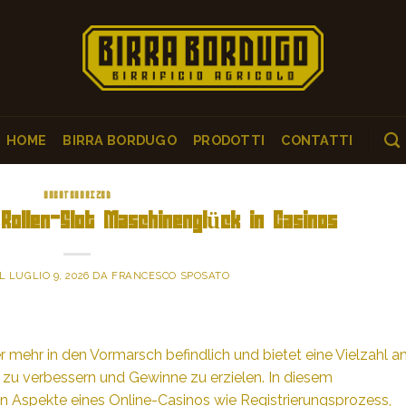
HOME
BIRRA BORDUGO
PRODOTTI
CONTATTI
UNCATEGORIZED
Rollen-Slot Maschinenglück in Casinos
IL
LUGLIO 9, 2026
DA
FRANCESCO SPOSATO
r mehr in den Vormarsch befindlich und bietet eine Vielzahl a
n zu verbessern und Gewinne zu erzielen. In diesem
 Aspekte eines Online-Casinos wie Registrierungsprozess,