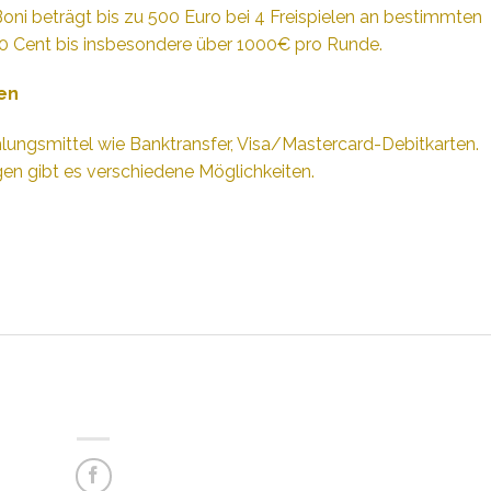
ni beträgt bis zu 500 Euro bei 4 Freispielen an bestimmten
 30 Cent bis insbesondere über 1000€ pro Runde.
en
ahlungsmittel wie Banktransfer, Visa/Mastercard-Debitkarten.
ngen gibt es verschiedene Möglichkeiten.