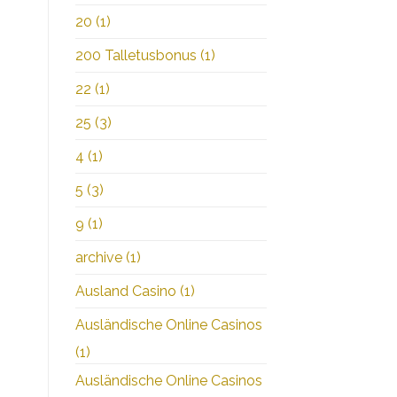
20
(1)
200 Talletusbonus
(1)
22
(1)
25
(3)
4
(1)
5
(3)
9
(1)
archive
(1)
Ausland Casino
(1)
Ausländische Online Casinos
(1)
Ausländische Online Casinos