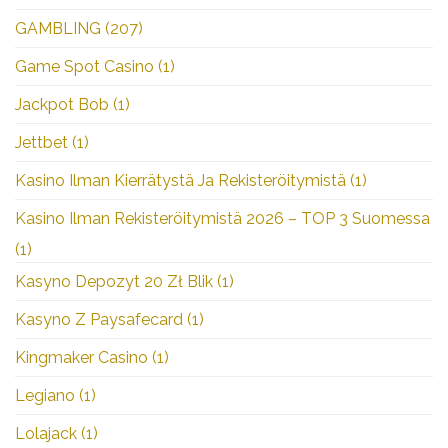
GAMBLING
(207)
Game Spot Casino
(1)
Jackpot Bob
(1)
Jettbet
(1)
Kasino Ilman Kierrätystä Ja Rekisteröitymistä
(1)
Kasino Ilman Rekisteröitymistä 2026 – TOP 3 Suomessa
(1)
Kasyno Depozyt 20 Zł Blik
(1)
Kasyno Z Paysafecard
(1)
Kingmaker Casino
(1)
Legiano
(1)
Lolajack
(1)