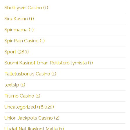
Shelbywin Casino
(1)
Siru Kasino
(1)
Spinmama
(1)
SpinRain Casino
(1)
Sport
(380)
Suomi Kasinot Ilman Rekisteröitymistä
(1)
Talletusbonus Casino
(1)
textslp
(1)
Trumo Casino
(1)
Uncategorized
(18.025)
Union Jackpots Casino
(2)
Uudet Nettikasinot Malta
(1)