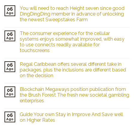
You will need to reach Height seven since good
06
Ago
DingDingDing member in advance of unlocking
the newest Sweepstakes Farm
The consumer experience for the cellular
06
Ago
systems enjoys somewhat improved, with easy
to use connects readily available for
touchscreens
Regal Caribbean offers several different take in
06
Ago
packages, plus the inclusions are different based
on the decision
Blockchain Megaways position publication from
06
Ago
the Brush Forest The fresh new societal gambling
enterprises
Guide Your own Stay in Improve And Save well
06
Ago
on Higher Rates