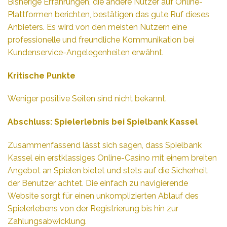
Bisherige Erfahrungen, die andere Nutzer auf Online-
Plattformen berichten, bestätigen das gute Ruf dieses
Anbieters. Es wird von den meisten Nutzern eine
professionelle und freundliche Kommunikation bei
Kundenservice-Angelegenheiten erwähnt.
Kritische Punkte
Weniger positive Seiten sind nicht bekannt.
Abschluss: Spielerlebnis bei Spielbank Kassel
Zusammenfassend lässt sich sagen, dass Spielbank
Kassel ein erstklassiges Online-Casino mit einem breiten
Angebot an Spielen bietet und stets auf die Sicherheit
der Benutzer achtet. Die einfach zu navigierende
Website sorgt für einen unkomplizierten Ablauf des
Spielerlebens von der Registrierung bis hin zur
Zahlungsabwicklung.