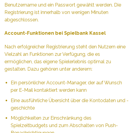
Benutzername und ein Passwort gewählt werden. Die
Registrierung ist innerhalb von wenigen Minuten
abgeschlossen.
Account-Funktionen bei Spielbank Kassel
Nach erfolgreicher Registrierung steht den Nutzern eine
Vielzahl an Funktionen zur Verfügung, die es
ermöglichen, das eigene Spielerlebnis optimal zu
gestalten. Dazu gehören unter anderem:
Ein persönlicher Account-Manager, der auf Wunsch
per E-Mail kontaktiert werden kann
Eine ausführliche Übersicht über die Kontodaten und -
geschichte
Möglichkeiten zur Einschränkung des
Spielzeitbudgets und zum Abschalten von Push-
Benachrichtigungen