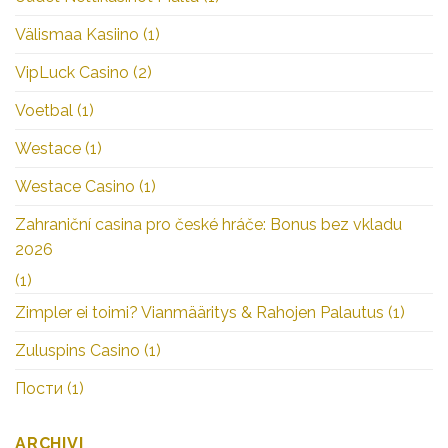
Välismaa Kasiino
(1)
VipLuck Casino
(2)
Voetbal
(1)
Westace
(1)
Westace Casino
(1)
Zahraniční casina pro české hráče: Bonus bez vkladu
2026
(1)
Zimpler ei toimi? Vianmääritys & Rahojen Palautus
(1)
Zuluspins Casino
(1)
Пости
(1)
ARCHIVI