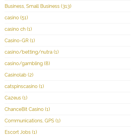
Business, Small Business
(313)
casino
(51)
casino ch
(1)
Casino-GR
(1)
casino/betting/nutra
(1)
casino/gambling
(8)
Casinolab
(2)
catspinscasino
(1)
Cazeus
(1)
ChanceBit Casino
(1)
Communications, GPS
(1)
Escort Jobs
(1)