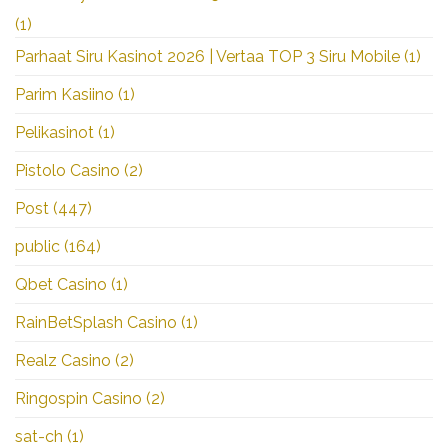
(1)
Parhaat Siru Kasinot 2026 | Vertaa TOP 3 Siru Mobile
(1)
Parim Kasiino
(1)
Pelikasinot
(1)
Pistolo Casino
(2)
Post
(447)
public
(164)
Qbet Casino
(1)
RainBetSplash Casino
(1)
Realz Casino
(2)
Ringospin Casino
(2)
sat-ch
(1)