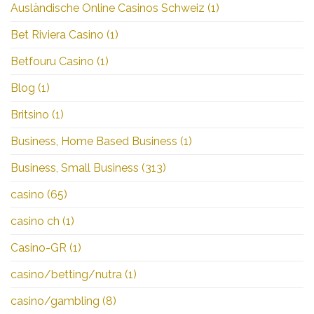
Ausländische Online Casinos Schweiz
(1)
Bet Riviera Casino
(1)
Betfouru Casino
(1)
Blog
(1)
Britsino
(1)
Business, Home Based Business
(1)
Business, Small Business
(313)
casino
(65)
casino ch
(1)
Casino-GR
(1)
casino/betting/nutra
(1)
casino/gambling
(8)