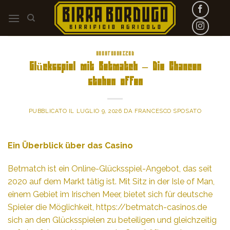
Skip
to
content
UNCATEGORIZED
Glücksspiel mit Betmatch – Die Chancen
stehen offen
PUBBLICATO IL
LUGLIO 9, 2026
DA
FRANCESCO SPOSATO
Ein Überblick über das Casino
Betmatch ist ein Online-Glücksspiel-Angebot, das seit
2020 auf dem Markt tätig ist. Mit Sitz in der Isle of Man,
einem Gebiet im Irischen Meer, bietet sich für deutsche
Spieler die Möglichkeit,
https://betmatch-casinos.de
sich an den Glücksspielen zu beteiligen und gleichzeitig