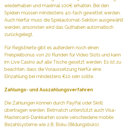
wiederhaben und maximal 100€ erhalten. Bei den
Spielen müssen mindestens 40-fach gewettet werden.
Auch hierfür muss die Spielautomat-Sektion ausgewählt
werden, ansonsten wird das Guthaben automatisch
zurückgelegt.
Für Registrierte gibt es außerdem noch einen
Freispielbonus von 20 Runden für Video Slots und kann
im Live Casino auf alle Tische gesetzt werden. Es ist zu
beachten, dass die Voraussetzung hierfür eine
Einzahlung bei mindestens €10 sein sollte.
Zahlungs- und Auszahlungsverfahren
Die Zahlungen können durch PayPal oder Skrill
übertragen werden. Betmatch unterstützt auch Visa-
Mastercard-Dankkarten sowie verschiedene mobile
Bezahlsysteme wie z.B. Boku (Bildungsbüro).