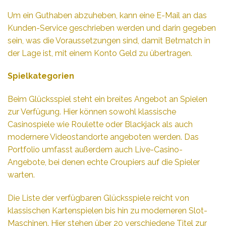
Um ein Guthaben abzuheben, kann eine E-Mail an das
Kunden-Service geschrieben werden und darin gegeben
sein, was die Voraussetzungen sind, damit Betmatch in
der Lage ist, mit einem Konto Geld zu übertragen.
Spielkategorien
Beim Glücksspiel steht ein breites Angebot an Spielen
zur Verfügung. Hier können sowohl klassische
Casinospiele wie Roulette oder Blackjack als auch
modernere Videostandorte angeboten werden. Das
Portfolio umfasst außerdem auch Live-Casino-
Angebote, bei denen echte Croupiers auf die Spieler
warten.
Die Liste der verfügbaren Glücksspiele reicht von
klassischen Kartenspielen bis hin zu moderneren Slot-
Maschinen. Hier stehen über 20 verschiedene Titel zur