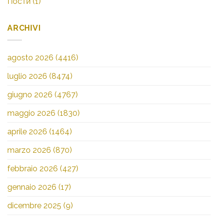
Пости
(1)
ARCHIVI
agosto 2026
(4416)
luglio 2026
(8474)
giugno 2026
(4767)
maggio 2026
(1830)
aprile 2026
(1464)
marzo 2026
(870)
febbraio 2026
(427)
gennaio 2026
(17)
dicembre 2025
(9)