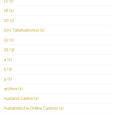
12
(1)
16
(1)
20
(1)
200 Talletusbonus
(1)
22
(1)
25
(3)
4
(1)
5
(3)
9
(1)
archive
(1)
Ausland Casino
(1)
Ausländische Online Casinos
(1)