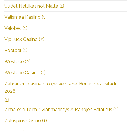
Uudet Nettikasinot Malta
(1)
Välismaa Kasiino
(1)
Velobet
(1)
VipLuck Casino
(2)
Voetbal
(1)
Westace
(2)
Westace Casino
(1)
Zahraniční casina pro české hráče: Bonus bez vkladu
2026
(1)
Zimpler ei toimi? Vianmääritys & Rahojen Palautus
(1)
Zuluspins Casino
(1)