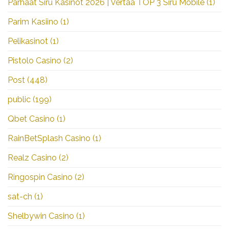
Parhaat Siru Kasinot 2026 | Vertaa TOP 3 Siru Mobile
(1)
Parim Kasiino
(1)
Pelikasinot
(1)
Pistolo Casino
(2)
Post
(448)
public
(199)
Qbet Casino
(1)
RainBetSplash Casino
(1)
Realz Casino
(2)
Ringospin Casino
(2)
sat-ch
(1)
Shelbywin Casino
(1)