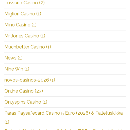
Lussurio Casino
(2)
Migliori Casino
(1)
Mino Casino
(1)
Mr Jones Casino
(1)
Muchbetter Casino
(1)
News
(1)
Nine Win
(1)
novos-casinos-2026
(1)
Online Casino
(23)
Onlyspins Casino
(1)
Paras Paysafecard Casino 5 Euro (2026) & Talletuskikka
(1)