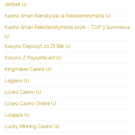
Jettbet
(1)
Kasino Ilman Kierrätystä Ja Rekisteröitymistä
(1)
Kasino Ilman Rekisteröitymistä 2026 – TOP 3 Suomessa
(1)
Kasyno Depozyt 20 Zł Blik
(1)
Kasyno Z Paysafecard
(1)
Kingmaker Casino
(2)
Legiano
(1)
Lizaro Casino
(1)
Lizaro Casino Online
(1)
Lolajack
(1)
Lucky Minning Casino
(2)