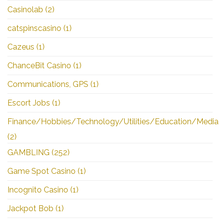
Casinolab
(2)
catspinscasino
(1)
Cazeus
(1)
ChanceBit Casino
(1)
Communications, GPS
(1)
Escort Jobs
(1)
Finance/Hobbies/Technology/Utilities/Education/Media
(2)
GAMBLING
(252)
Game Spot Casino
(1)
Incognito Casino
(1)
Jackpot Bob
(1)