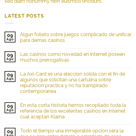
sed diam nonummy nibh euismod tincidunt.
LATEST POSTS
Algun folleto sobre juegos complicado de unificar
09
Ago
para demas casinos
Las casinos como novedad en internet poseen
09
Ago
muchos prerrogativas
La Axi-Card es una eleccion solida con el fin de
09
Ago
algunos que solicitan una cartulina sobre
reputacion practica y no ha transpirado
contemporanea
En esta corta historia hemos recopilado toda la
09
Ago
referencia de los excelentes casinos en internet
cual aceptan Klarna
Todo el tiempo una inmejorable opcion sera la
09
Ago