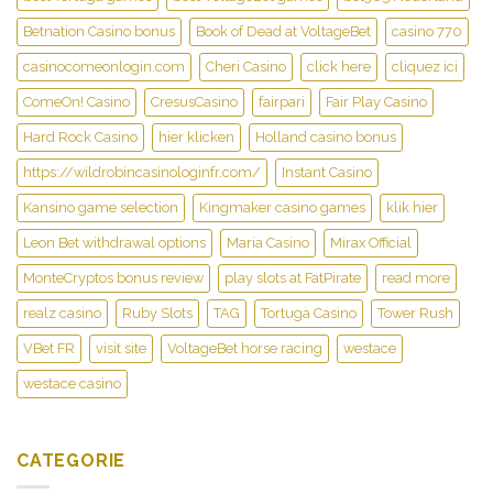
involvement
rollover
Betnation Casino bonus
Book of Dead at VoltageBet
casino 770
so
needs
you’re
casinocomeonlogin.com
Cheri Casino
click here
cliquez ici
able
to
ComeOn! Casino
CresusCasino
fairpari
Fair Play Casino
their
editorial
Hard Rock Casino
hier klicken
Holland casino bonus
works
https://wildrobincasinologinfr.com/
Instant Casino
Kansino game selection
Kingmaker casino games
klik hier
Leon Bet withdrawal options
Maria Casino
Mirax Official
MonteCryptos bonus review
play slots at FatPirate
read more
realz casino
Ruby Slots
TAG
Tortuga Casino
Tower Rush
VBet FR
visit site
VoltageBet horse racing
westace
westace casino
CATEGORIE