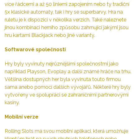
více řádcemi a až 50 liniemi zapojením nebo ty tradiční
5x klasické automaty, tak i hry se superbarvy. Hra na
ruletu je k dispozici v několika verzích. Také naleznete
jinou kombinaci herního způsobu zahrnující jakými jsou
hru kartami Blackjack nebo jiné varianty.
Softwarové společnosti
Hry byly vyvinuty nejrůznějšími společnostmi jako
například Playson, Evoplay a další známé hráče na trhu.
Většina dostupných her byla vyvinuta touto firmou
sama anebo pomocí dalších vývojářů. Některé hry byly
vytvořeny ve spolupráci se zahraničními partnerovými
kasiny.
Mobilní verze
Rolling Slots má svou mobilní aplikaci, která umožňuje
klientům hrát na svých chytrých telefonech nebo