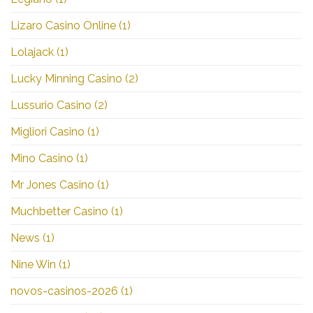
Lizaro Casino Online
(1)
Lolajack
(1)
Lucky Minning Casino
(2)
Lussurio Casino
(2)
Migliori Casino
(1)
Mino Casino
(1)
Mr Jones Casino
(1)
Muchbetter Casino
(1)
News
(1)
Nine Win
(1)
novos-casinos-2026
(1)