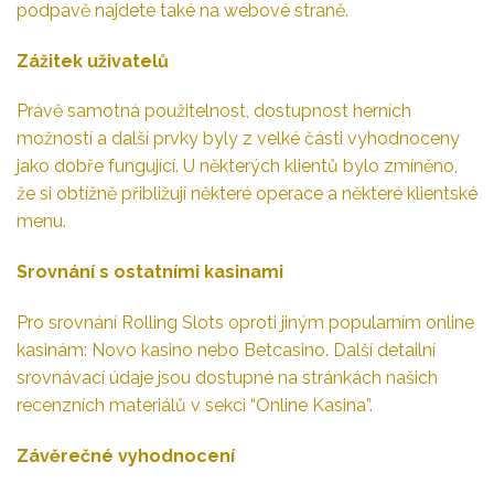
podpavě najdete také na webové straně.
Zážitek uživatelů
Právě samotná použitelnost, dostupnost herních
možností a další prvky byly z velké části vyhodnoceny
jako dobře fungující. U některých klientů bylo zmíněno,
že si obtížně přibližují některé operace a některé klientské
menu.
Srovnání s ostatními kasinami
Pro srovnání Rolling Slots oproti jiným popularním online
kasinám: Novo kasino nebo Betcasino. Další detailní
srovnávací údaje jsou dostupné na stránkách našich
recenzních materiálů v sekci “Online Kasina”.
Závěrečné vyhodnocení