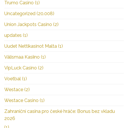
Trumo Casino
(1)
Uncategorized
(20.008)
Union Jackpots Casino
(2)
updates
(1)
Uudet Nettikasinot Malta
(1)
Välismaa Kasiino
(1)
VipLuck Casino
(2)
Voetbal
(1)
Westace
(2)
Westace Casino
(1)
Zahraniční casina pro české hráče: Bonus bez vkladu
2026
(1)