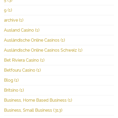
5
(3)
9
(1)
archive
(1)
Ausland Casino
(1)
Ausländische Online Casinos
(1)
Ausländische Online Casinos Schweiz
(1)
Bet Riviera Casino
(1)
Betfouru Casino
(1)
Blog
(1)
Britsino
(1)
Business, Home Based Business
(1)
Business, Small Business
(313)