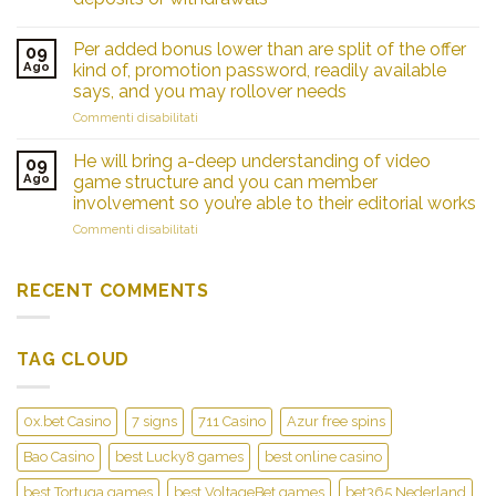
Per added bonus lower than are split of the offer
09
Ago
kind of, promotion password, readily available
says, and you may rollover needs
su
Commenti disabilitati
Per
added
He will bring a-deep understanding of video
09
bonus
Ago
game structure and you can member
lower
involvement so you’re able to their editorial works
than
su
Commenti disabilitati
are
He
split
will
of
bring
the
RECENT COMMENTS
a-
offer
deep
kind
understanding
of,
TAG CLOUD
of
promotion
video
password,
game
readily
structure
available
0x.bet Casino
7 signs
711 Casino
Azur free spins
and
says,
you
and
Bao Casino
best Lucky8 games
best online casino
can
you
member
best Tortuga games
best VoltageBet games
bet365 Nederland
may