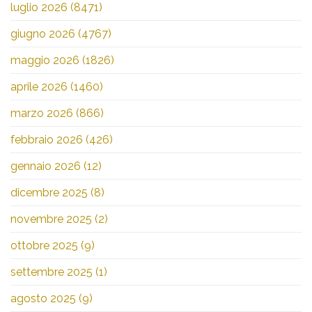
luglio 2026
(8471)
giugno 2026
(4767)
maggio 2026
(1826)
aprile 2026
(1460)
marzo 2026
(866)
febbraio 2026
(426)
gennaio 2026
(12)
dicembre 2025
(8)
novembre 2025
(2)
ottobre 2025
(9)
settembre 2025
(1)
agosto 2025
(9)