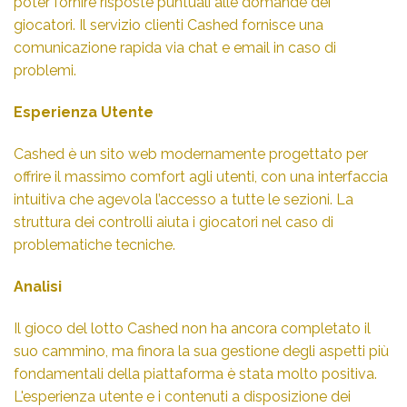
poter fornire risposte puntuali alle domande dei
giocatori. Il servizio clienti Cashed fornisce una
comunicazione rapida via chat e email in caso di
problemi.
Esperienza Utente
Cashed è un sito web modernamente progettato per
offrire il massimo comfort agli utenti, con una interfaccia
intuitiva che agevola l’accesso a tutte le sezioni. La
struttura dei controlli aiuta i giocatori nel caso di
problematiche tecniche.
Analisi
Il gioco del lotto Cashed non ha ancora completato il
suo cammino, ma finora la sua gestione degli aspetti più
fondamentali della piattaforma è stata molto positiva.
L'esperienza utente e i contenuti a disposizione dei