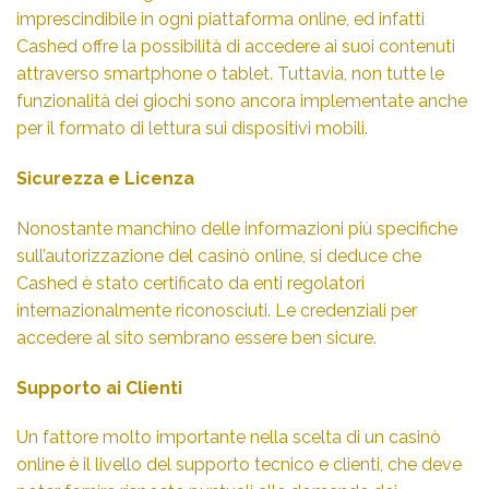
imprescindibile in ogni piattaforma online, ed infatti
Cashed offre la possibilità di accedere ai suoi contenuti
attraverso smartphone o tablet. Tuttavia, non tutte le
funzionalità dei giochi sono ancora implementate anche
per il formato di lettura sui dispositivi mobili.
Sicurezza e Licenza
Nonostante manchino delle informazioni più specifiche
sull’autorizzazione del casinò online, si deduce che
Cashed è stato certificato da enti regolatori
internazionalmente riconosciuti. Le credenziali per
accedere al sito sembrano essere ben sicure.
Supporto ai Clienti
Un fattore molto importante nella scelta di un casinò
online è il livello del supporto tecnico e clienti, che deve