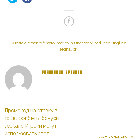
clic
clic
qui
per
per
condividere
condividere
su
su
Facebook
Twitter
(Si
(Si
apre
apre
in
in
una
una
nuova
nuova
finestra)
finestra)
Questo elemento è stato inserito in
Uncategorized
. Aggiungilo ai
segnalibri
.
FRANCESCO SPOSATO
Промокод на ставку в
1xBet фрибеты, бонусы,
зеркало Игроки могут
использовать этот
Актуальные на