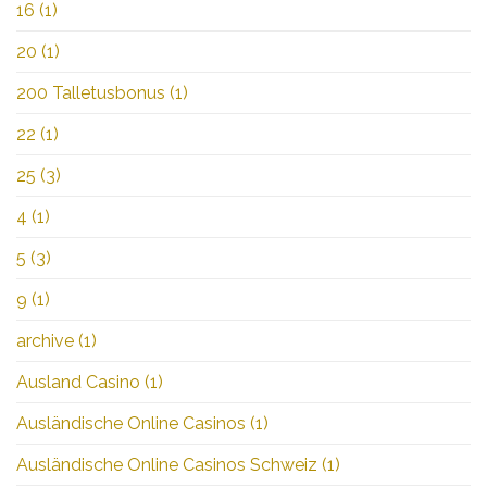
16
(1)
20
(1)
200 Talletusbonus
(1)
22
(1)
25
(3)
4
(1)
5
(3)
9
(1)
archive
(1)
Ausland Casino
(1)
Ausländische Online Casinos
(1)
Ausländische Online Casinos Schweiz
(1)