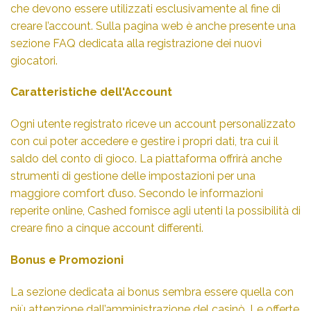
che devono essere utilizzati esclusivamente al fine di
creare l’account. Sulla pagina web è anche presente una
sezione FAQ dedicata alla registrazione dei nuovi
giocatori.
Caratteristiche dell'Account
Ogni utente registrato riceve un account personalizzato
con cui poter accedere e gestire i propri dati, tra cui il
saldo del conto di gioco. La piattaforma offrirà anche
strumenti di gestione delle impostazioni per una
maggiore comfort d’uso. Secondo le informazioni
reperite online, Cashed fornisce agli utenti la possibilità di
creare fino a cinque account differenti.
Bonus e Promozioni
La sezione dedicata ai bonus sembra essere quella con
più attenzione dall’amministrazione del casinò. Le offerte