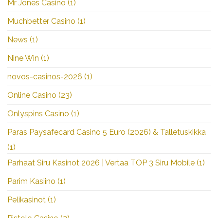
Mr Jones Casino
(1)
Muchbetter Casino
(1)
News
(1)
Nine Win
(1)
novos-casinos-2026
(1)
Online Casino
(23)
Onlyspins Casino
(1)
Paras Paysafecard Casino 5 Euro (2026) & Talletuskikka
(1)
Parhaat Siru Kasinot 2026 | Vertaa TOP 3 Siru Mobile
(1)
Parim Kasiino
(1)
Pelikasinot
(1)