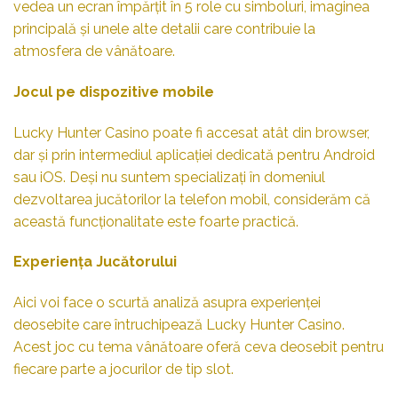
vedea un ecran împărțit în 5 role cu simboluri, imaginea
principală și unele alte detalii care contribuie la
atmosfera de vânătoare.
Jocul pe dispozitive mobile
Lucky Hunter Casino poate fi accesat atât din browser,
dar și prin intermediul aplicației dedicată pentru Android
sau iOS. Deși nu suntem specializați în domeniul
dezvoltarea jucătorilor la telefon mobil, considerăm că
această funcționalitate este foarte practică.
Experiența Jucătorului
Aici voi face o scurtă analiză asupra experienței
deosebite care întruchipează Lucky Hunter Casino.
Acest joc cu tema vânătoare oferă ceva deosebit pentru
fiecare parte a jocurilor de tip slot.