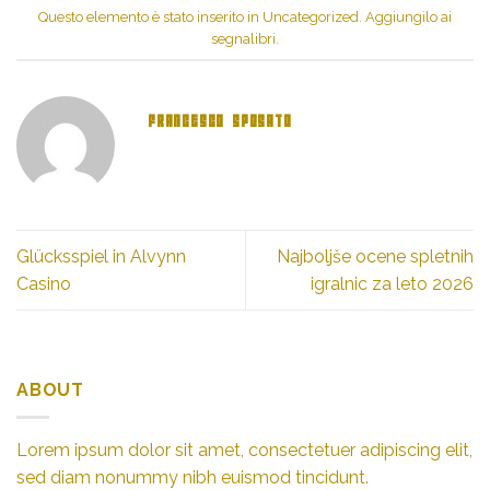
finestra)
Questo elemento è stato inserito in
Uncategorized
. Aggiungilo ai
segnalibri
.
FRANCESCO SPOSATO
Glücksspiel in Alvynn
Najboljše ocene spletnih
Casino
igralnic za leto 2026
ABOUT
Lorem ipsum dolor sit amet, consectetuer adipiscing elit,
sed diam nonummy nibh euismod tincidunt.