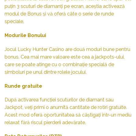
puțin 3 scuturi de diamanți pe ecran, aceștia activează
modul de Bonus și vă oferă câte o serie de runde
speciale.
Modurile Bonului
Jocul Lucky Hunter Casino are două moduri bune pentru
bonus. Cea mai mare valoare este cea a jackpots-ului,
care se poate atinge cu o combinație specială de
simboluri pe unul dintre rolele jocului.
Runde gratuite
După activarea funcției scuturilor de diamant sau
Jackpot, veți primi o anumită cantitate de rotiri gratuite.
Acest mod oferă oportunitatea să câștigați într-un mediu
relaxat fără riscul pierderii adevărate.