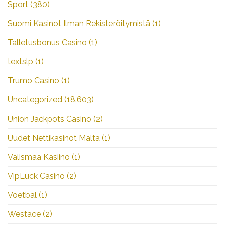
Sport
(380)
Suomi Kasinot Ilman Rekisteröitymistä
(1)
Talletusbonus Casino
(1)
textslp
(1)
Trumo Casino
(1)
Uncategorized
(18.603)
Union Jackpots Casino
(2)
Uudet Nettikasinot Malta
(1)
Välismaa Kasiino
(1)
VipLuck Casino
(2)
Voetbal
(1)
Westace
(2)