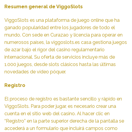
Resumen general de ViggoSlots
ViggoSlots es una plataforma de juego online que ha
ganado popularidad entre los jugadores de todo el
mundo. Con sede en Curazao y licencia para operar en
numerosos países, la
viggoslots.es
casa gestiona juegos
de azar bajo el rigor del casino regulamentario
internacional. Su oferta de servicios incluye más de
1.000 juegos, desde slots clásicos hasta las últimas
novedades de vídeo póquer.
Registro
El proceso de registro es bastante sencillo y rápido en
ViggoSlots. Para poder jugar, es necesario crear una
cuenta en el sitio web del casino. Al hacer clic en
“Registro” en la parte superior derecha de la pantalla se
accederá a un formulario que incluirá campos como