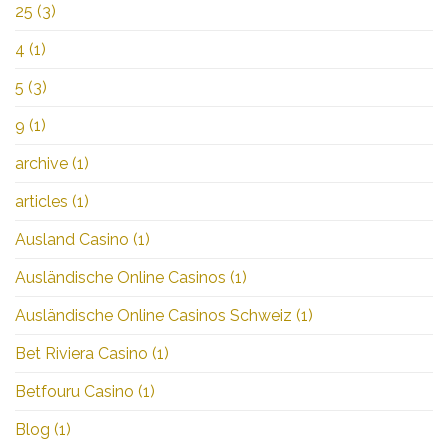
25
(3)
4
(1)
5
(3)
9
(1)
archive
(1)
articles
(1)
Ausland Casino
(1)
Ausländische Online Casinos
(1)
Ausländische Online Casinos Schweiz
(1)
Bet Riviera Casino
(1)
Betfouru Casino
(1)
Blog
(1)