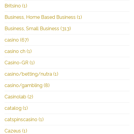
Britsino
(1)
Business, Home Based Business
(1)
Business, Small Business
(313)
casino
(67)
casino ch
(1)
Casino-GR
(1)
casino/betting/nutra
(1)
casino/gambling
(8)
Casinolab
(2)
catalog
(1)
catspinscasino
(1)
Cazeus
(1)