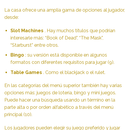
La casa ofrece una amplia gama de opciones al jugador,
desde:
Slot Machines
. Hay muchos títulos que podrían
interesarle más: “Book of Dead”, “The Mask”,
“Starburst” entre otros.
Bingo
: su versión está disponible en algunos
formatos con diferentes requisitos para jugar (9).
Table Games
. Como el blackjack o el rulet.
En las categorías del menú superior también hay varias
opciones más: juegos de lotería, bingo y mini juegos.
Puede hacer una búsqueda usando un término en la
parte alta o por orden alfabético a través del menú
principal (10).
Los jugadores pueden elegir su juego preferido y jugar