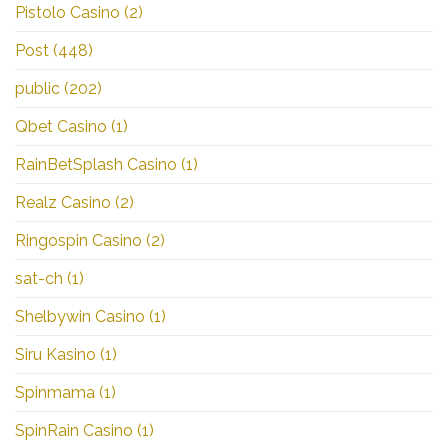
Pistolo Casino
(2)
Post
(448)
public
(202)
Qbet Casino
(1)
RainBetSplash Casino
(1)
Realz Casino
(2)
Ringospin Casino
(2)
sat-ch
(1)
Shelbywin Casino
(1)
Siru Kasino
(1)
Spinmama
(1)
SpinRain Casino
(1)