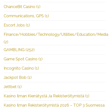
ChanceBit Casino
(1)
Communications, GPS
(1)
Escort Jobs
(1)
Finance/Hobbies/Technology/Utilities/Education/Media
(2)
GAMBLING
(252)
Game Spot Casino
(1)
Incognito Casino
(1)
Jackpot Bob
(1)
Jettbet
(1)
Kasino Ilman Kierrätystä Ja Rekisteröitymistä
(1)
Kasino Ilman Rekisteröitymistä 2026 – TOP 3 Suomessa