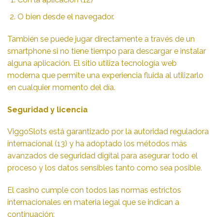
O bien desde el navegador.
También se puede jugar directamente a través de un
smartphone si no tiene tiempo para descargar e instalar
alguna aplicación. El sitio utiliza tecnología web
moderna que permite una experiencia fluida al utilizarlo
en cualquier momento del día.
Seguridad y licencia
ViggoSlots está garantizado por la autoridad reguladora
internacional (13) y ha adoptado los métodos más
avanzados de seguridad digital para asegurar todo el
proceso y los datos sensibles tanto como sea posible.
El casino cumple con todos las normas estrictos
internacionales en materia legal que se indican a
continuación: