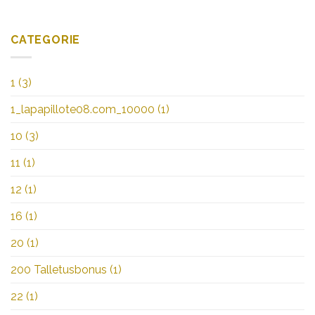
CATEGORIE
1
(3)
1_lapapillote08.com_10000
(1)
10
(3)
11
(1)
12
(1)
16
(1)
20
(1)
200 Talletusbonus
(1)
22
(1)