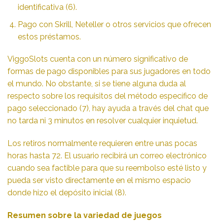
identificativa (6).
Pago con Skrill, Neteller o otros servicios que ofrecen
estos préstamos.
ViggoSlots cuenta con un número significativo de
formas de pago disponibles para sus jugadores en todo
el mundo. No obstante, si se tiene alguna duda al
respecto sobre los requisitos del método específico de
pago seleccionado (7), hay ayuda a través del chat que
no tarda ni 3 minutos en resolver cualquier inquietud.
Los retiros normalmente requieren entre unas pocas
horas hasta 72. El usuario recibirá un correo electrónico
cuando sea factible para que su reembolso esté listo y
pueda ser visto directamente en el mismo espacio
donde hizo el depósito inicial (8).
Resumen sobre la variedad de juegos