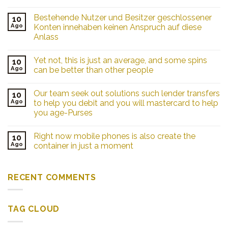
Bestehende Nutzer und Besitzer geschlossener
10
Ago
Konten innehaben keinen Anspruch auf diese
Anlass
Yet not, this is just an average, and some spins
10
Ago
can be better than other people
Our team seek out solutions such lender transfers
10
Ago
to help you debit and you will mastercard to help
you age-Purses
Right now mobile phones is also create the
10
Ago
container in just a moment
RECENT COMMENTS
TAG CLOUD