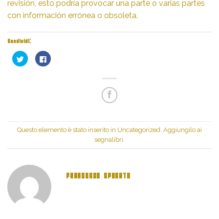
revisión, esto podría provocar una parte o varias partes
con información errónea o obsoleta.
Condividi:
Fai
Fai
clic
clic
qui
per
per
condividere
condividere
su
su
Facebook
Twitter
(Si
(Si
apre
apre
in
in
una
una
nuova
nuova
finestra)
finestra)
Questo elemento è stato inserito in
Uncategorized
. Aggiungilo ai
segnalibri
.
FRANCESCO SPOSATO