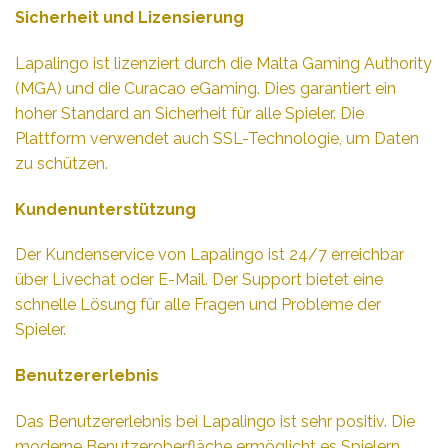
Sicherheit und Lizensierung
Lapalingo ist lizenziert durch die Malta Gaming Authority
(MGA) und die Curacao eGaming. Dies garantiert ein
hoher Standard an Sicherheit für alle Spieler. Die
Plattform verwendet auch SSL-Technologie, um Daten
zu schützen.
Kundenunterstützung
Der Kundenservice von Lapalingo ist 24/7 erreichbar
über Livechat oder E-Mail. Der Support bietet eine
schnelle Lösung für alle Fragen und Probleme der
Spieler.
Benutzererlebnis
Das Benutzererlebnis bei Lapalingo ist sehr positiv. Die
moderne Benutzeroberfläche ermöglicht es Spielern,