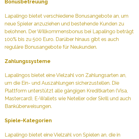
Bonusbetreuung
Lapalingo bietet verschiedene Bonusangebote an, um
neue Spieler anzuziehen und bestehende Kunden zu
belohnen. Der Willkommensbonus bei Lapalingo beträgt
100% bis zu 500 Euro. Darüber hinaus gibt es auch
reguläre Bonusangebote für Neukunden.
Zahlungssysteme
Lapalingos bietet eine Vielzahl von Zahlungsarten an,
um die Ein- und Auszahlungen sicherzustellen. Die
Plattform unterstützt alle gängigen Kreditkarten (Visa,
Mastercard), E-Wallets wie Neteller oder Skrill und auch
Banküberweisungen.
Spiele-Kategorien
Lapalingo bietet eine Vielzahl von Spielen an, die in