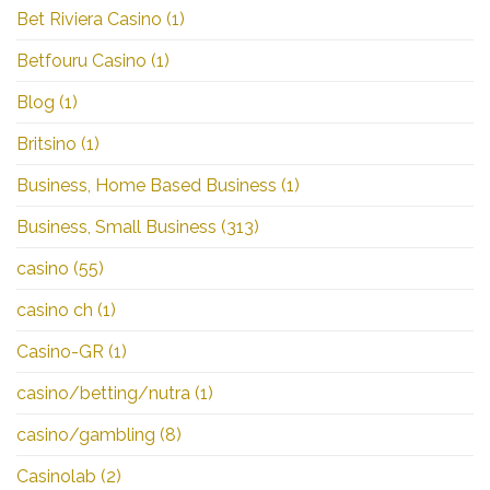
Bet Riviera Casino
(1)
Betfouru Casino
(1)
Blog
(1)
Britsino
(1)
Business, Home Based Business
(1)
Business, Small Business
(313)
casino
(55)
casino ch
(1)
Casino-GR
(1)
casino/betting/nutra
(1)
casino/gambling
(8)
Casinolab
(2)