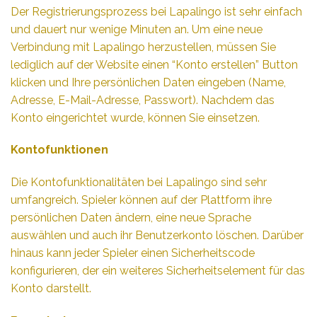
Der Registrierungsprozess bei Lapalingo ist sehr einfach
und dauert nur wenige Minuten an. Um eine neue
Verbindung mit Lapalingo herzustellen, müssen Sie
lediglich auf der Website einen “Konto erstellen” Button
klicken und Ihre persönlichen Daten eingeben (Name,
Adresse, E-Mail-Adresse, Passwort). Nachdem das
Konto eingerichtet wurde, können Sie einsetzen.
Kontofunktionen
Die Kontofunktionalitäten bei Lapalingo sind sehr
umfangreich. Spieler können auf der Plattform ihre
persönlichen Daten ändern, eine neue Sprache
auswählen und auch ihr Benutzerkonto löschen. Darüber
hinaus kann jeder Spieler einen Sicherheitscode
konfigurieren, der ein weiteres Sicherheitselement für das
Konto darstellt.