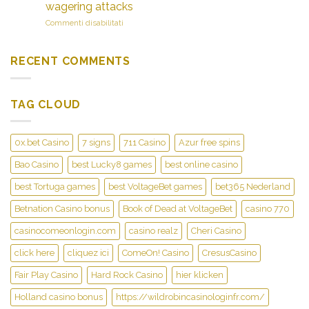
casino
wagering attacks
offers
invited
su
Commenti disabilitati
every
incentive
This
single
type
day
of
deposit
RECENT COMMENTS
bonuses
bonuses
ranges
and
out
you
TAG CLOUD
of
can
deposit
totally
matches
free
no-
spins
0x.bet Casino
7 signs
711 Casino
Azur free spins
put
to
bonuses
their
Bao Casino
best Lucky8 games
best online casino
to
users
�next
best Tortuga games
best VoltageBet games
bet365 Nederland
opportunity�
Betnation Casino bonus
Book of Dead at VoltageBet
casino 770
wagering
attacks
casinocomeonlogin.com
casino realz
Cheri Casino
click here
cliquez ici
ComeOn! Casino
CresusCasino
Fair Play Casino
Hard Rock Casino
hier klicken
Holland casino bonus
https://wildrobincasinologinfr.com/