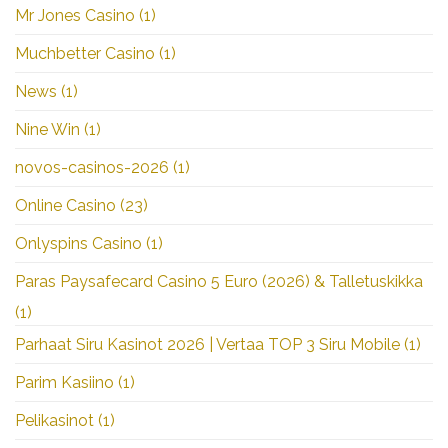
Mr Jones Casino
(1)
Muchbetter Casino
(1)
News
(1)
Nine Win
(1)
novos-casinos-2026
(1)
Online Casino
(23)
Onlyspins Casino
(1)
Paras Paysafecard Casino 5 Euro (2026) & Talletuskikka
(1)
Parhaat Siru Kasinot 2026 | Vertaa TOP 3 Siru Mobile
(1)
Parim Kasiino
(1)
Pelikasinot
(1)