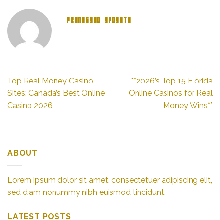
FRANCESCO SPOSATO
Top Real Money Casino
**2026’s Top 15 Florida
Sites: Canada’s Best Online
Online Casinos for Real
Casino 2026
Money Wins**
ABOUT
Lorem ipsum dolor sit amet, consectetuer adipiscing elit,
sed diam nonummy nibh euismod tincidunt.
LATEST POSTS