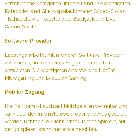
verschiedene Kategorien unterteilt sind. Die wichtigsten
Kategorien sind Glücksspielautomaten (Video-Slots),
Tischspiele wie Roulette oder Blackjack und Live-
Casino-Spiele.
Software-Provider
Lapalingo arbeitet mit mehreren Software-Providern
zusammen, um ein breites Angebot an Spielen
anzubieten. Die wichtigsten Anbieter sind NetEnt,
Microgaming und Evolution Gaming.
Mobiler Zugang
Die Plattform ist auch auf Mobilgeräten verfügbar und
kann über den Internetbrowser oder eine App gespielt
werden. Der mobile Zugriff ermöglicht es Spielern, auf
der go spielen, wann immer sie möchten.