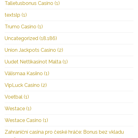
Talletusbonus Casino
(1)
textslp
(1)
Trumo Casino
(1)
Uncategorized
(18.186)
Union Jackpots Casino
(2)
Uudet Nettikasinot Malta
(1)
Välismaa Kasiino
(1)
VipLuck Casino
(2)
Voetbal
(1)
Westace
(1)
Westace Casino
(1)
Zahraniční casina pro české hráče: Bonus bez vkladu