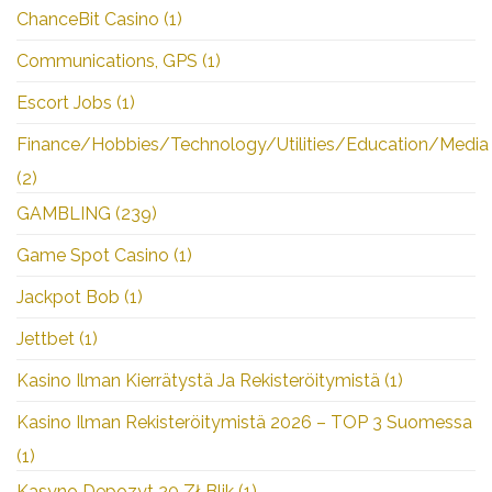
ChanceBit Casino
(1)
Communications, GPS
(1)
Escort Jobs
(1)
Finance/Hobbies/Technology/Utilities/Education/Media
(2)
GAMBLING
(239)
Game Spot Casino
(1)
Jackpot Bob
(1)
Jettbet
(1)
Kasino Ilman Kierrätystä Ja Rekisteröitymistä
(1)
Kasino Ilman Rekisteröitymistä 2026 – TOP 3 Suomessa
(1)
Kasyno Depozyt 20 Zł Blik
(1)