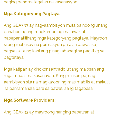
naging pangmatagalan na kasanasyon.
Mga Kategoryang Pagtaya:
Ang GBA333 ay nag-aambisyon mula pa noong unang
panahon upang magkaroon ng malawak at
napapanatilihang mga kategoryang pagtaya. Mayroon
silang mahusay na pormasyon para sa bawat isa,
nagsasalita ng kanilang pinagkabahagi sa pag-ibig sa
pagtataya.
Mga katipan ay kinokonsentrado upang maibsan ang
mga mapait na kasanayan. Kung minsan pa, nag-
aambisyon sila na magkaroon ng mas mabilis at makulit
na pamamahala para sa bawat isang tagabasa.
Mga Software Providers:
Ang GBA333 ay mayroong nangingibabawan at