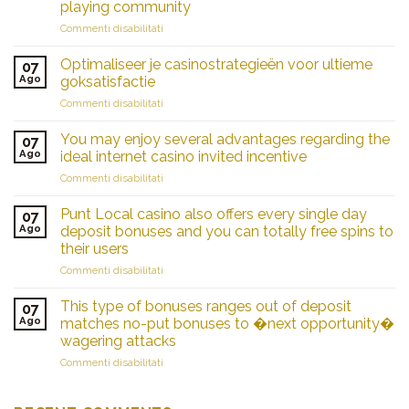
playing community
su
Commenti disabilitati
Cunningham
is
Optimaliseer je casinostrategieën voor ultieme
07
especially
Ago
goksatisfactie
excited
su
Commenti disabilitati
about
Optimaliseer
the
je
latest
You may enjoy several advantages regarding the
07
casinostrategieën
ever
Ago
ideal internet casino invited incentive
voor
before-
su
Commenti disabilitati
ultieme
changing
You
goksatisfactie
role
may
Punt Local casino also offers every single day
of
07
enjoy
Ago
deposit bonuses and you can totally free spins to
women
several
in
their users
advantages
the
su
Commenti disabilitati
regarding
playing
Punt
the
community
Local
ideal
This type of bonuses ranges out of deposit
07
casino
internet
Ago
matches no-put bonuses to �next opportunity�
also
casino
wagering attacks
offers
invited
su
Commenti disabilitati
every
incentive
This
single
type
day
of