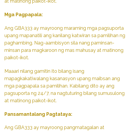
at matinong paikot-ikot.
Mga Pagpapala:
Ang GBA333 ay mayroong maraming mga pagsuporta
upang mapanatili ang kanilang katwiran sa pamilihan ng
paghambing. Nag-aambisyon sila nang paminsan-
minsan para magkaroon ng mas mahusay at matinong
paikot-ikot.
Maaari nilang gamitin ito bilang isang
mapagkakatiwalang kasanasyon upang maibsan ang
mga pagpapala sa pamilihan. Kabilang dito ay ang
pagsuporta ng 24/7, na nagtuturing bilang sumusulong
at matinong paikot-ikot.
Pansamantalang Pagtataya:
Ang GBA333 ay mayroong pangmatagalan at