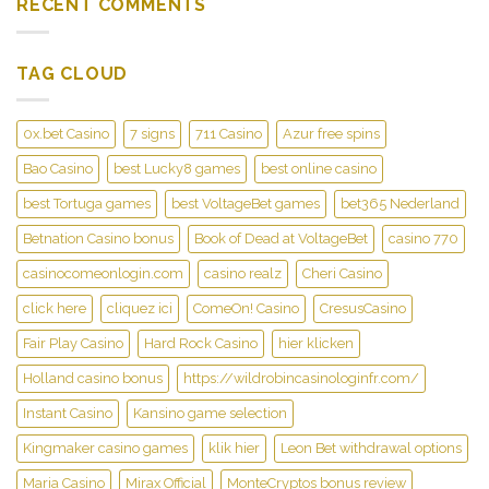
deposit
RECENT COMMENTS
bonuses
bonuses
ranges
and
out
you
TAG CLOUD
of
can
deposit
totally
matches
free
no-
spins
0x.bet Casino
7 signs
711 Casino
Azur free spins
put
to
bonuses
their
Bao Casino
best Lucky8 games
best online casino
to
users
�next
best Tortuga games
best VoltageBet games
bet365 Nederland
opportunity�
Betnation Casino bonus
Book of Dead at VoltageBet
casino 770
wagering
attacks
casinocomeonlogin.com
casino realz
Cheri Casino
click here
cliquez ici
ComeOn! Casino
CresusCasino
Fair Play Casino
Hard Rock Casino
hier klicken
Holland casino bonus
https://wildrobincasinologinfr.com/
Instant Casino
Kansino game selection
Kingmaker casino games
klik hier
Leon Bet withdrawal options
Maria Casino
Mirax Official
MonteCryptos bonus review