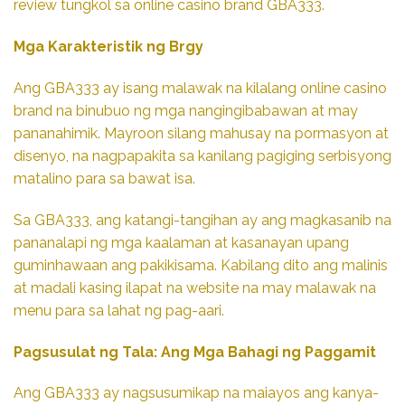
review tungkol sa online casino brand GBA333.
Mga Karakteristik ng Brgy
Ang GBA333 ay isang malawak na kilalang online casino
brand na binubuo ng mga nangingibabawan at may
pananahimik. Mayroon silang mahusay na pormasyon at
disenyo, na nagpapakita sa kanilang pagiging serbisyong
matalino para sa bawat isa.
Sa GBA333, ang katangi-tangihan ay ang magkasanib na
pananalapi ng mga kaalaman at kasanayan upang
guminhawaan ang pakikisama. Kabilang dito ang malinis
at madali kasing ilapat na website na may malawak na
menu para sa lahat ng pag-aari.
Pagsusulat ng Tala: Ang Mga Bahagi ng Paggamit
Ang GBA333 ay nagsusumikap na maiayos ang kanya-