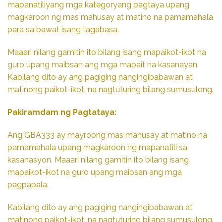
mapanatiliyang mga kategoryang pagtaya upang
magkaroon ng mas mahusay at matino na pamamahala
para sa bawat isang tagabasa.
Maaari nilang gamitin ito bilang isang mapaikot-ikot na
guro upang maibsan ang mga mapait na kasanayan.
Kabilang dito ay ang pagiging nangingibabawan at
matinong paikot-ikot, na nagtuturing bilang sumusulong.
Pakiramdam ng Pagtataya:
Ang GBA333 ay mayroong mas mahusay at matino na
pamamahala upang magkaroon ng mapanatili sa
kasanasyon. Maaari nilang gamitin ito bilang isang
mapaikot-ikot na guro upang maibsan ang mga
pagpapala.
Kabilang dito ay ang pagiging nangingibabawan at
matinong paikot-ikot, na nagtuturing bilang sumusulong.