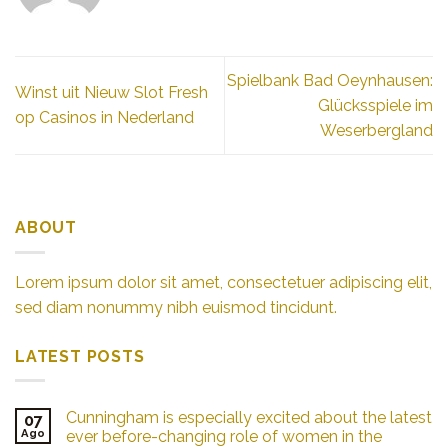
Spielbank Bad Oeynhausen:
Winst uit Nieuw Slot Fresh
Glücksspiele im
op Casinos in Nederland
Weserbergland
ABOUT
Lorem ipsum dolor sit amet, consectetuer adipiscing elit,
sed diam nonummy nibh euismod tincidunt.
LATEST POSTS
Cunningham is especially excited about the latest
07
Ago
ever before-changing role of women in the