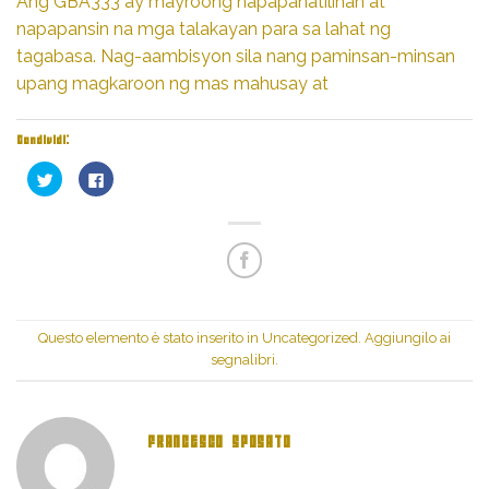
Ang GBA333 ay mayroong napapanatilihan at
napapansin na mga talakayan para sa lahat ng
tagabasa. Nag-aambisyon sila nang paminsan-minsan
upang magkaroon ng mas mahusay at
Condividi:
Fai
Fai
clic
clic
qui
per
per
condividere
condividere
su
su
Facebook
Twitter
(Si
(Si
apre
apre
in
in
una
una
nuova
nuova
finestra)
finestra)
Questo elemento è stato inserito in
Uncategorized
. Aggiungilo ai
segnalibri
.
FRANCESCO SPOSATO