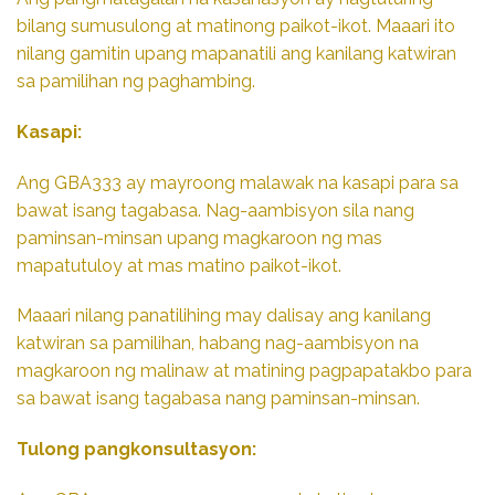
bilang sumusulong at matinong paikot-ikot. Maaari ito
nilang gamitin upang mapanatili ang kanilang katwiran
sa pamilihan ng paghambing.
Kasapi:
Ang GBA333 ay mayroong malawak na kasapi para sa
bawat isang tagabasa. Nag-aambisyon sila nang
paminsan-minsan upang magkaroon ng mas
mapatutuloy at mas matino paikot-ikot.
Maaari nilang panatilihing may dalisay ang kanilang
katwiran sa pamilihan, habang nag-aambisyon na
magkaroon ng malinaw at matining pagpapatakbo para
sa bawat isang tagabasa nang paminsan-minsan.
Tulong pangkonsultasyon: