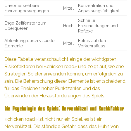
Unvorhersehbare
Konzentration und
Mittel
Fahrzeugbewegungen
Anpassungsfähigkeit
Schnelle
Enge Zeitfenster zum
Hoch
Entscheidungen und
Überqueren
Reflexe
Ablenkung durch visuelle
Fokus auf den
Mittel
Elemente
Verkehrsfluss
Diese Tabelle veranschaulicht einige der wichtigsten
Risikofaktoren bei «chicken road» und zeigt auf, welche
Strategien Spieler anwenden können, um erfolgreich zu
sein. Die Beherrschung dieser Elemente ist entscheidend
für das Erreichen hoher Punktzahlen und das
Überwinden der Herausforderungen des Spiels.
Die Psychologie des Spiels: Nervenkitzel und Suchtfaktor
«chicken road» ist nicht nur ein Spiel, es ist ein
Nervenkitzel. Die ständige Gefahr, dass das Huhn von