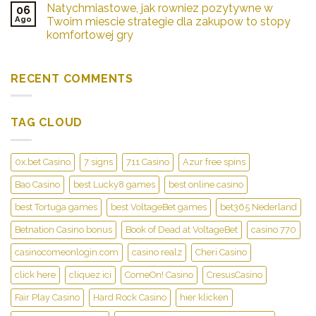
Natychmiastowe, jak rowniez pozytywne w
06
Ago
Twoim miescie strategie dla zakupow to stopy
komfortowej gry
RECENT COMMENTS
TAG CLOUD
0x.bet Casino
7 signs
711 Casino
Azur free spins
Bao Casino
best Lucky8 games
best online casino
best Tortuga games
best VoltageBet games
bet365 Nederland
Betnation Casino bonus
Book of Dead at VoltageBet
casino 770
casinocomeonlogin.com
casino realz
Cheri Casino
click here
cliquez ici
ComeOn! Casino
CresusCasino
Fair Play Casino
Hard Rock Casino
hier klicken