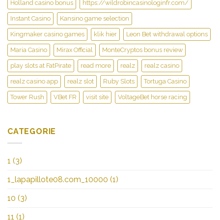
Holland casino bonus
https://wildrobincasinologinfr.com/
Instant Casino
Kansino game selection
Kingmaker casino games
klik hier
Leon Bet withdrawal options
Maria Casino
Mirax Official
MonteCryptos bonus review
play slots at FatPirate
read more
realz
realz casino
realz casino app
realz slot
Ruby Slots
Tortuga Casino
Tower Rush
VBet FR
visit site
VoltageBet horse racing
CATEGORIE
1
(3)
1_lapapillote08.com_10000
(1)
10
(3)
11
(1)