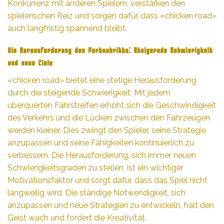
Konkurrenz mit anderen Spielern, verstärken den
spielerischen Reiz und sorgen dafür, dass «chicken road»
auch langfristig spannend bleibt.
Die Herausforderung des Fortschritts: Steigernde Schwierigkeit
und neue Ziele
«chicken road» bietet eine stetige Herausforderung
durch die steigende Schwierigkeit. Mit jedem
überquerten Fahrstreifen erhöht sich die Geschwindigkeit
des Verkehrs und die Lücken zwischen den Fahrzeugen
werden kleiner. Dies zwingt den Spieler, seine Strategie
anzupassen und seine Fähigkeiten kontinuierlich zu
verbessern. Die Herausforderung, sich immer neuen
Schwierigkeitsgraden zu stellen, ist ein wichtiger
Motivationsfaktor und sorgt dafür, dass das Spiel nicht
langweilig wird. Die ständige Notwendigkeit, sich
anzupassen und neue Strategien zu entwickeln, hält den
Geist wach und fördert die Kreativität.