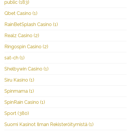
public
(183)
Qbet Casino
(1)
RainBetSplash Casino
(1)
Realz Casino
(2)
Ringospin Casino
(2)
sat-ch
(1)
Shelbywin Casino
(1)
Siru Kasino
(1)
Spinmama
(1)
SpinRain Casino
(1)
Sport
(380)
Suomi Kasinot Ilman Rekisteröitymistä
(1)