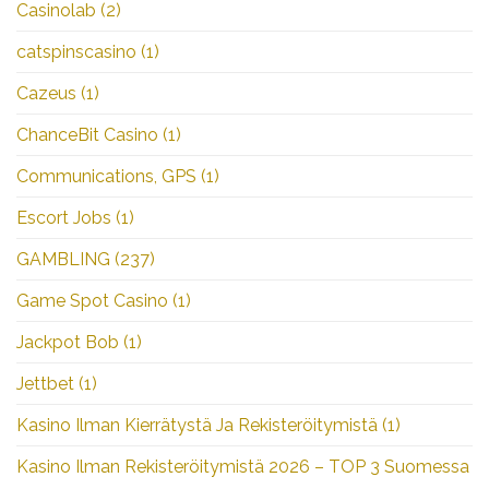
Casinolab
(2)
catspinscasino
(1)
Cazeus
(1)
ChanceBit Casino
(1)
Communications, GPS
(1)
Escort Jobs
(1)
GAMBLING
(237)
Game Spot Casino
(1)
Jackpot Bob
(1)
Jettbet
(1)
Kasino Ilman Kierrätystä Ja Rekisteröitymistä
(1)
Kasino Ilman Rekisteröitymistä 2026 – TOP 3 Suomessa