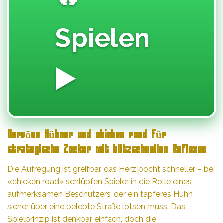
Spielen
▶️
Nervöse Hühner und chicken road für
strategische Zocker mit blitzschnellen Reflexen
Die Aufregung ist greifbar, das Herz pocht schneller – bei
«
chicken road
» schlüpfen Spieler in die Rolle eines
aufmerksamen Beschützers, der ein tapferes Huhn
sicher über eine belebte Straße lotsen muss. Das
Spielprinzip ist denkbar einfach, doch die