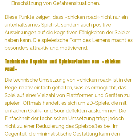
Einschätzung von Gefahrensituationen.
Diese Punkte zeigen, dass «chicken road» nicht nur ein
unterhaltsames Spiel ist, sondern auch positive
Auswirkungen auf die kognitiven Fähigkeiten der Spieler
haben kann. Die spielerische Form des Lernens macht es
besonders attraktiv und motivierend.
Technische Aspekte und Spielvarianten von «chicken
road»
Die technische Umsetzung von «chicken road» ist in der
Regel relativ einfach gehalten, was es ermöglicht, das
Spiel auf einer Vielzahl von Plattformen und Geräten zu
spielen. Oftmals handelt es sich um 2D-Spiele, die mit
einfachen Grafik- und Soundeffekten auskommen. Die
Einfachheit der technischen Umsetzung trägt jedoch
nicht zu einer Reduzierung des Spielspaßes bei. Im
Gegenteil, die minimalistische Gestaltung kann den