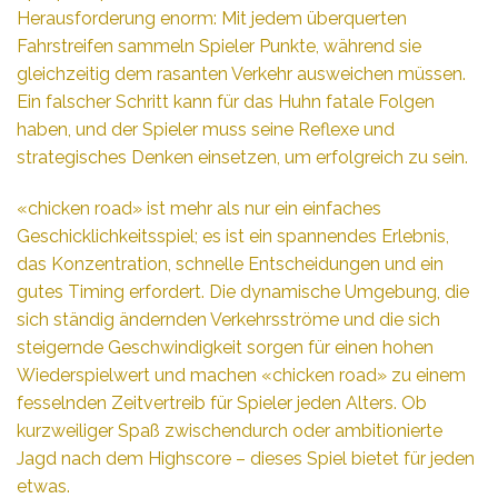
Herausforderung enorm: Mit jedem überquerten
Fahrstreifen sammeln Spieler Punkte, während sie
gleichzeitig dem rasanten Verkehr ausweichen müssen.
Ein falscher Schritt kann für das Huhn fatale Folgen
haben, und der Spieler muss seine Reflexe und
strategisches Denken einsetzen, um erfolgreich zu sein.
«chicken road» ist mehr als nur ein einfaches
Geschicklichkeitsspiel; es ist ein spannendes Erlebnis,
das Konzentration, schnelle Entscheidungen und ein
gutes Timing erfordert. Die dynamische Umgebung, die
sich ständig ändernden Verkehrsströme und die sich
steigernde Geschwindigkeit sorgen für einen hohen
Wiederspielwert und machen «chicken road» zu einem
fesselnden Zeitvertreib für Spieler jeden Alters. Ob
kurzweiliger Spaß zwischendurch oder ambitionierte
Jagd nach dem Highscore – dieses Spiel bietet für jeden
etwas.