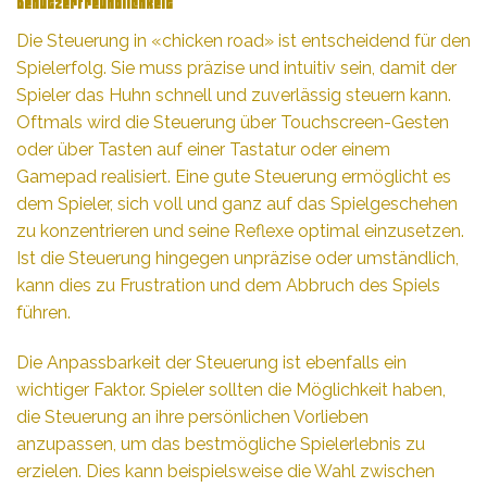
Benutzerfreundlichkeit
Die Steuerung in «chicken road» ist entscheidend für den
Spielerfolg. Sie muss präzise und intuitiv sein, damit der
Spieler das Huhn schnell und zuverlässig steuern kann.
Oftmals wird die Steuerung über Touchscreen-Gesten
oder über Tasten auf einer Tastatur oder einem
Gamepad realisiert. Eine gute Steuerung ermöglicht es
dem Spieler, sich voll und ganz auf das Spielgeschehen
zu konzentrieren und seine Reflexe optimal einzusetzen.
Ist die Steuerung hingegen unpräzise oder umständlich,
kann dies zu Frustration und dem Abbruch des Spiels
führen.
Die Anpassbarkeit der Steuerung ist ebenfalls ein
wichtiger Faktor. Spieler sollten die Möglichkeit haben,
die Steuerung an ihre persönlichen Vorlieben
anzupassen, um das bestmögliche Spielerlebnis zu
erzielen. Dies kann beispielsweise die Wahl zwischen