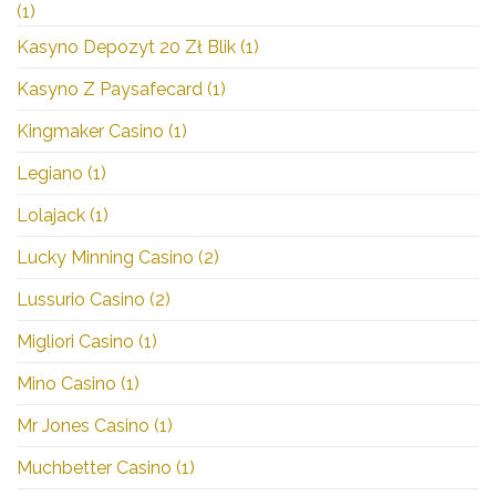
(1)
Kasyno Depozyt 20 Zł Blik
(1)
Kasyno Z Paysafecard
(1)
Kingmaker Casino
(1)
Legiano
(1)
Lolajack
(1)
Lucky Minning Casino
(2)
Lussurio Casino
(2)
Migliori Casino
(1)
Mino Casino
(1)
Mr Jones Casino
(1)
Muchbetter Casino
(1)