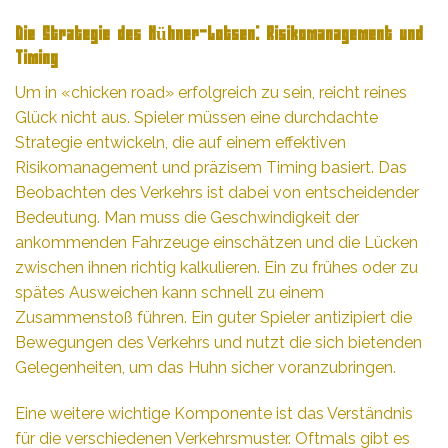
Die Strategie des Hühner-Lotsen: Risikomanagement und
Timing
Um in «chicken road» erfolgreich zu sein, reicht reines
Glück nicht aus. Spieler müssen eine durchdachte
Strategie entwickeln, die auf einem effektiven
Risikomanagement und präzisem Timing basiert. Das
Beobachten des Verkehrs ist dabei von entscheidender
Bedeutung. Man muss die Geschwindigkeit der
ankommenden Fahrzeuge einschätzen und die Lücken
zwischen ihnen richtig kalkulieren. Ein zu frühes oder zu
spätes Ausweichen kann schnell zu einem
Zusammenstoß führen. Ein guter Spieler antizipiert die
Bewegungen des Verkehrs und nutzt die sich bietenden
Gelegenheiten, um das Huhn sicher voranzubringen.
Eine weitere wichtige Komponente ist das Verständnis
für die verschiedenen Verkehrsmuster. Oftmals gibt es