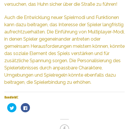
versuchen, das Huhn sicher über die Straße zu führen!
Auch die Entwicklung neuer Spielmodi und Funktionen
kann dazu beitragen, das Interesse der Spieler langfristig
aufrechtzuerhalten. Die Einführung von Multiplayer-Modi,
in denen Spieler gegeneinander antreten oder
gemeinsam Herausforderungen meistern können, könnte
das soziale Element des Spiels verstärken und für
zusätzliche Spannung sorgen. Die Personalisierung des
Spielerlebnisses durch anpassbare Charaktere,
Umgebungen und Spielregeln könnte ebenfalls dazu
beitragen, die Spielerbindung zu erhöhen.
Condividi:
Fai
Fai
clic
clic
qui
per
per
condividere
condividere
su
su
Facebook
Twitter
(Si