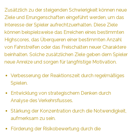
Zusätzlich zu der steigenden Schwierigkeit können neue
Ziele und Errungenschaften eingeführt werden, um das
Interesse der Spieler aufrechtzuerhalten. Diese Ziele
können beispielsweise das Erreichen eines bestimmten
Highscores, das Überqueren einer bestimmten Anzahl
von Fahrstreifen oder das Freischalten neuer Charaktere
beinhalten. Solche zusätzlichen Ziele geben dem Spieler
neue Anreize und sorgen für langfristige Motivation.
Verbesserung der Reaktionszeit durch regelmäßiges
Spielen.
Entwicklung von strategischem Denken durch
Analyse des Verkehrsflusses.
Stärkung der Konzentration durch die Notwendigkeit,
aufmerksam zu sein.
Förderung der Risikobewertung durch die