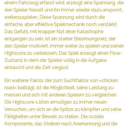
einem Fahrzeug erfasst wird, erzeugt eine Spannung, die
den Spieler fesselt und ihn immer wieder dazu anspornt,
weiterzuspielen. Diese Spannung wird durch die
einfache, aber effektive Spielmechanik noch verstärkt.
Das Gefühl, mit knapper Not einer Katastrophe
entgangen zu sein, ist ein starker Belohnungsreiz, der
den Spieler motiviert, immer weiter zu spielen und seinen
Highscore zu verbessern. Das Spiel erzeugt einen Flow-
Zustand, in dem der Spieler völlig in die Aufgabe
eintaucht und die Zeit vergisst.
Ein weiterer Faktor, der zum Suchtfaktor von «chicken
road» beiträgt, ist die Möglichkeit, seine Leistung zu
messen und sich mit anderen Spielern zu vergleichen.
Die Highscore-Listen ermutigen zu immer neuen
Versuchen, um sich an die Spitze zu kämpfen und seine
Fähigkeiten unter Beweis zu stellen. Die soziale
Komponente, das Streben nach Anerkennung und die