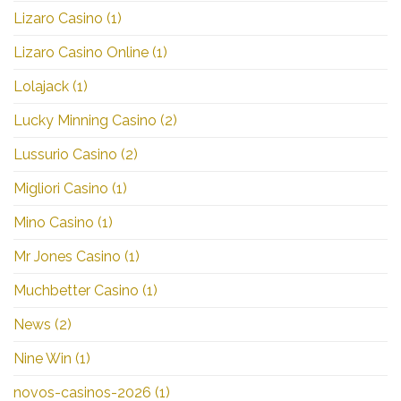
Lizaro Casino
(1)
Lizaro Casino Online
(1)
Lolajack
(1)
Lucky Minning Casino
(2)
Lussurio Casino
(2)
Migliori Casino
(1)
Mino Casino
(1)
Mr Jones Casino
(1)
Muchbetter Casino
(1)
News
(2)
Nine Win
(1)
novos-casinos-2026
(1)