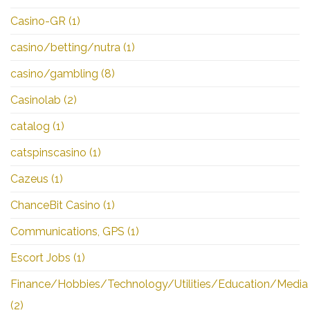
Casino-GR
(1)
casino/betting/nutra
(1)
casino/gambling
(8)
Casinolab
(2)
catalog
(1)
catspinscasino
(1)
Cazeus
(1)
ChanceBit Casino
(1)
Communications, GPS
(1)
Escort Jobs
(1)
Finance/Hobbies/Technology/Utilities/Education/Media
(2)