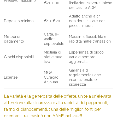
Prelievo massimo
€20.000
limitazioni severe tipiche
dei casinò ADM
Adatto anche a chi
Deposito minimo
€10-€20
desidera iniziare con
piccoli importi
Carta, e-
Metodi di
Massima flessibilità e
wallet,
pagamento
rapidità nelle transazioni
criptovalute
Migliaia di
Esperienza di gioco
Giochi disponibili
slot e tavoli
varia e sempre
live
aggiornata
Garanzia di
MGA,
regolamentazione
Licenze
Curaçao,
internazionale e
Anjouan
sicurezza
La varietà e la generosità delle offerte, unite a un’elevata
attenzione alla sicurezza e alla rapidità dei pagamenti,
fanno di dianocementi.it una delle migliori fonti per
orientarsi tra i casinò non AAMS nel 2026.