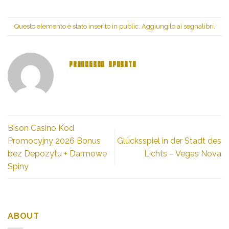
in
una
una
nuova
nuova
finestra)
finestra)
Questo elemento è stato inserito in
public
. Aggiungilo ai
segnalibri
.
FRANCESCO SPOSATO
Bison Casino Kod
Promocyjny 2026 Bonus
Glücksspiel in der Stadt des
bez Depozytu + Darmowe
Lichts – Vegas Nova
Spiny
ABOUT