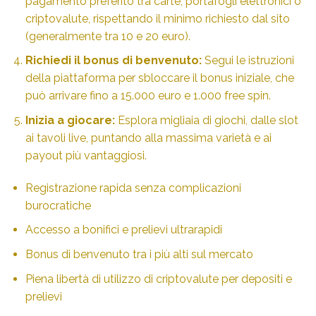
pagamento preferito tra carte, portafogli elettronici o
criptovalute, rispettando il minimo richiesto dal sito
(generalmente tra 10 e 20 euro).
Richiedi il bonus di benvenuto:
Segui le istruzioni
della piattaforma per sbloccare il bonus iniziale, che
può arrivare fino a 15.000 euro e 1.000 free spin.
Inizia a giocare:
Esplora migliaia di giochi, dalle slot
ai tavoli live, puntando alla massima varietà e ai
payout più vantaggiosi.
Registrazione rapida senza complicazioni
burocratiche
Accesso a bonifici e prelievi ultrarapidi
Bonus di benvenuto tra i più alti sul mercato
Piena libertà di utilizzo di criptovalute per depositi e
prelievi