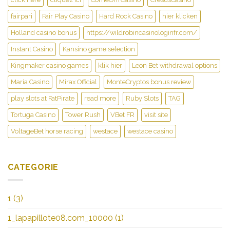
fairpari
Fair Play Casino
Hard Rock Casino
hier klicken
Holland casino bonus
https://wildrobincasinologinfr.com/
Instant Casino
Kansino game selection
Kingmaker casino games
klik hier
Leon Bet withdrawal options
Maria Casino
Mirax Official
MonteCryptos bonus review
play slots at FatPirate
read more
Ruby Slots
TAG
Tortuga Casino
Tower Rush
VBet FR
visit site
VoltageBet horse racing
westace
westace casino
CATEGORIE
1
(3)
1_lapapillote08.com_10000
(1)