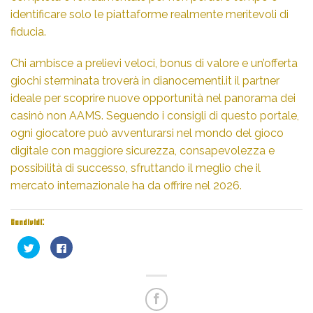
identificare solo le piattaforme realmente meritevoli di
fiducia.
Chi ambisce a prelievi veloci, bonus di valore e un’offerta
giochi sterminata troverà in dianocementi.it il partner
ideale per scoprire nuove opportunità nel panorama dei
casinò non AAMS. Seguendo i consigli di questo portale,
ogni giocatore può avventurarsi nel mondo del gioco
digitale con maggiore sicurezza, consapevolezza e
possibilità di successo, sfruttando il meglio che il
mercato internazionale ha da offrire nel 2026.
Condividi:
Fai
Fai
clic
clic
qui
per
per
condividere
condividere
su
su
Facebook
Twitter
(Si
(Si
apre
apre
in