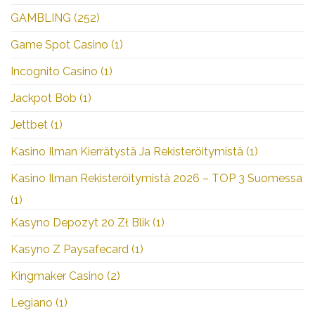
GAMBLING
(252)
Game Spot Casino
(1)
Incognito Casino
(1)
Jackpot Bob
(1)
Jettbet
(1)
Kasino Ilman Kierrätystä Ja Rekisteröitymistä
(1)
Kasino Ilman Rekisteröitymistä 2026 – TOP 3 Suomessa
(1)
Kasyno Depozyt 20 Zł Blik
(1)
Kasyno Z Paysafecard
(1)
Kingmaker Casino
(2)
Legiano
(1)