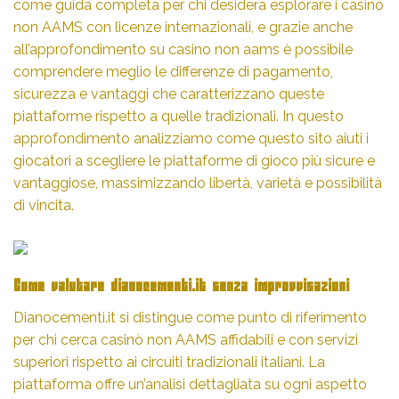
come guida completa per chi desidera esplorare i casinò
non AAMS con licenze internazionali, e grazie anche
all’approfondimento su
casino non aams
è possibile
comprendere meglio le differenze di pagamento,
sicurezza e vantaggi che caratterizzano queste
piattaforme rispetto a quelle tradizionali. In questo
approfondimento analizziamo come questo sito aiuti i
giocatori a scegliere le piattaforme di gioco più sicure e
vantaggiose, massimizzando libertà, varietà e possibilità
di vincita.
Come valutare dianocementi.it senza improvvisazioni
Dianocementi.it si distingue come punto di riferimento
per chi cerca casinò non AAMS affidabili e con servizi
superiori rispetto ai circuiti tradizionali italiani. La
piattaforma offre un’analisi dettagliata su ogni aspetto