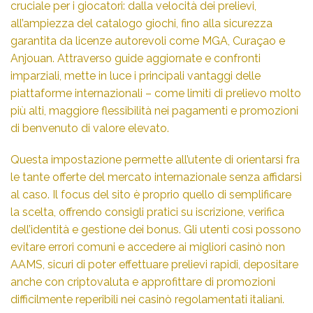
cruciale per i giocatori: dalla velocità dei prelievi,
all’ampiezza del catalogo giochi, fino alla sicurezza
garantita da licenze autorevoli come MGA, Curaçao e
Anjouan. Attraverso guide aggiornate e confronti
imparziali, mette in luce i principali vantaggi delle
piattaforme internazionali – come limiti di prelievo molto
più alti, maggiore flessibilità nei pagamenti e promozioni
di benvenuto di valore elevato.
Questa impostazione permette all’utente di orientarsi fra
le tante offerte del mercato internazionale senza affidarsi
al caso. Il focus del sito è proprio quello di semplificare
la scelta, offrendo consigli pratici su iscrizione, verifica
dell’identità e gestione dei bonus. Gli utenti così possono
evitare errori comuni e accedere ai migliori casinò non
AAMS, sicuri di poter effettuare prelievi rapidi, depositare
anche con criptovaluta e approfittare di promozioni
difficilmente reperibili nei casinò regolamentati italiani.