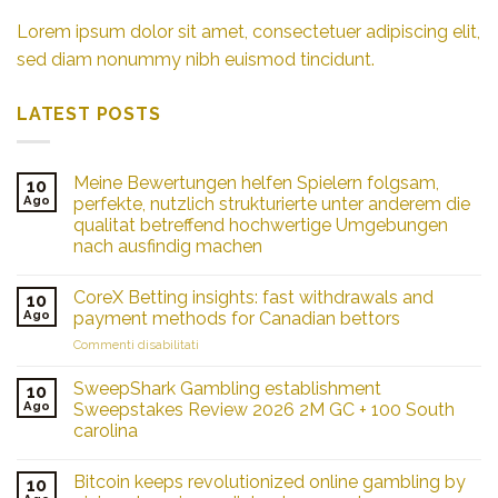
Lorem ipsum dolor sit amet, consectetuer adipiscing elit,
sed diam nonummy nibh euismod tincidunt.
LATEST POSTS
Meine Bewertungen helfen Spielern folgsam,
10
Ago
perfekte, nutzlich strukturierte unter anderem die
qualitat betreffend hochwertige Umgebungen
nach ausfindig machen
CoreX Betting insights: fast withdrawals and
10
Ago
payment methods for Canadian bettors
su
Commenti disabilitati
CoreX
Betting
SweepShark Gambling establishment
10
insights:
Ago
Sweepstakes Review 2026 2M GC + 100 South
fast
carolina
withdrawals
and
payment
Bitcoin keeps revolutionized online gambling by
10
methods