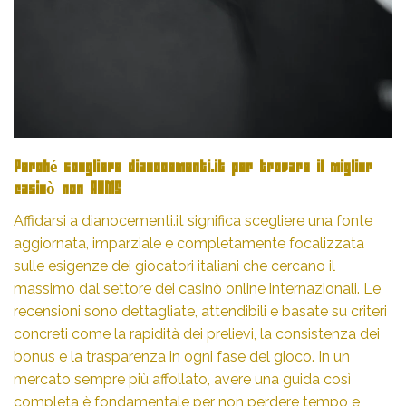
Perché scegliere dianocementi.it per trovare il miglior
casinò non AAMS
Affidarsi a dianocementi.it significa scegliere una fonte
aggiornata, imparziale e completamente focalizzata
sulle esigenze dei giocatori italiani che cercano il
massimo dal settore dei casinò online internazionali. Le
recensioni sono dettagliate, attendibili e basate su criteri
concreti come la rapidità dei prelievi, la consistenza dei
bonus e la trasparenza in ogni fase del gioco. In un
mercato sempre più affollato, avere una guida così
completa è fondamentale per non perdere tempo e