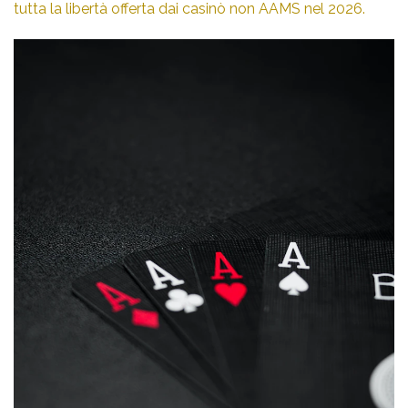
tutta la libertà offerta dai casinò non AAMS nel 2026.