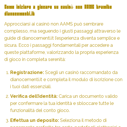
Come iniziare a giocare su casinò non AAMS tramite
dianocementi.it
Approcciarsi ai casinò non AAMS può sembrare
complesso, ma seguendo i giusti passaggi attraverso le
guide di dianocementi.it l’esperienza diventa semplice e
sicura. Ecco i passaggi fondamentali per accedere a
queste piattaforme, valorizzando la propria esperienza
di gioco in completa serenità:
Registrazione:
Scegli un casinò raccomandato da
dianocementi.it e completa il modulo di iscrizione con
i tuoi dati essenziali.
Verifica dell’identità:
Carica un documento valido
per confermare la tua identità e sbloccare tutte le
funzionalità del conto gioco.
Effettua un deposito:
Seleziona il metodo di