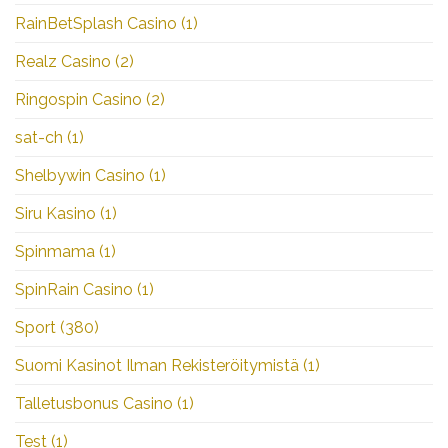
RainBetSplash Casino
(1)
Realz Casino
(2)
Ringospin Casino
(2)
sat-ch
(1)
Shelbywin Casino
(1)
Siru Kasino
(1)
Spinmama
(1)
SpinRain Casino
(1)
Sport
(380)
Suomi Kasinot Ilman Rekisteröitymistä
(1)
Talletusbonus Casino
(1)
Test
(1)