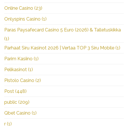
Online Casino
(23)
Onlyspins Casino
(1)
Paras Paysafecard Casino 5 Euro (2026) & Talletuskikka
(1)
Parhaat Siru Kasinot 2026 | Vertaa TOP 3 Siru Mobile
(1)
Parim Kasiino
(1)
Pelikasinot
(1)
Pistolo Casino
(2)
Post
(448)
public
(209)
Qbet Casino
(1)
r
(1)