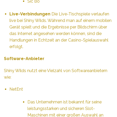
Sic Bo
Live-Verbindungen
Die Live-Tischspiele verlaufen
live bei Shiny Wilds. Während man auf einem mobilen
Gerät spielt und die Ergebnisse per Bildschirm über
das Internet angesehen werden können, sind die
Handlungen in Echtzeit an der Casino-Spielauswahl
erfolgt.
Software-Anbieter
Shiny Wilds nutzt eine Vielzahl von Softwareanbietern
wie:
NetEnt
Das Unternehmen ist bekannt für seine
leistungsstarken und sicheren Slot-
Maschinen mit einer großen Auswahl an