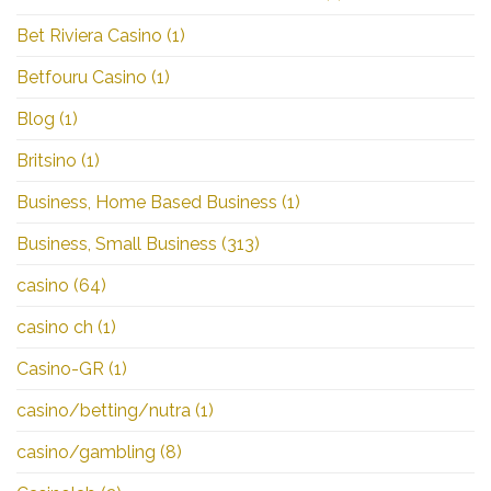
Bet Riviera Casino
(1)
Betfouru Casino
(1)
Blog
(1)
Britsino
(1)
Business, Home Based Business
(1)
Business, Small Business
(313)
casino
(64)
casino ch
(1)
Casino-GR
(1)
casino/betting/nutra
(1)
casino/gambling
(8)