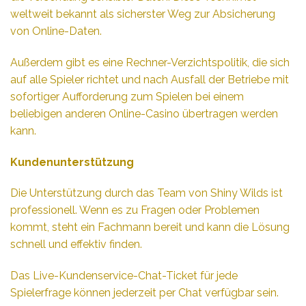
weltweit bekannt als sicherster Weg zur Absicherung
von Online-Daten.
Außerdem gibt es eine Rechner-Verzichtspolitik, die sich
auf alle Spieler richtet und nach Ausfall der Betriebe mit
sofortiger Aufforderung zum Spielen bei einem
beliebigen anderen Online-Casino übertragen werden
kann.
Kundenunterstützung
Die Unterstützung durch das Team von Shiny Wilds ist
professionell. Wenn es zu Fragen oder Problemen
kommt, steht ein Fachmann bereit und kann die Lösung
schnell und effektiv finden.
Das Live-Kundenservice-Chat-Ticket für jede
Spielerfrage können jederzeit per Chat verfügbar sein.