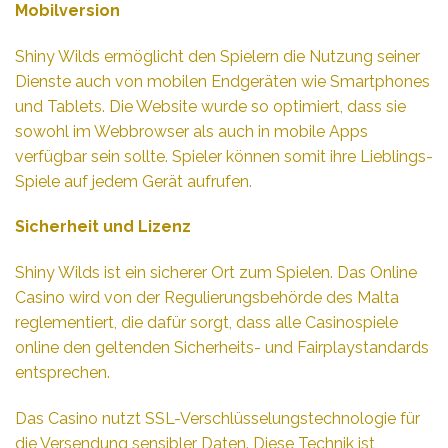
Mobilversion
Shiny Wilds ermöglicht den Spielern die Nutzung seiner
Dienste auch von mobilen Endgeräten wie Smartphones
und Tablets. Die Website wurde so optimiert, dass sie
sowohl im Webbrowser als auch in mobile Apps
verfügbar sein sollte. Spieler können somit ihre Lieblings-
Spiele auf jedem Gerät aufrufen.
Sicherheit und Lizenz
Shiny Wilds ist ein sicherer Ort zum Spielen. Das Online
Casino wird von der Regulierungsbehörde des Malta
reglementiert, die dafür sorgt, dass alle Casinospiele
online den geltenden Sicherheits- und Fairplaystandards
entsprechen.
Das Casino nutzt SSL-Verschlüsselungstechnologie für
die Versendung sensibler Daten. Diese Technik ist