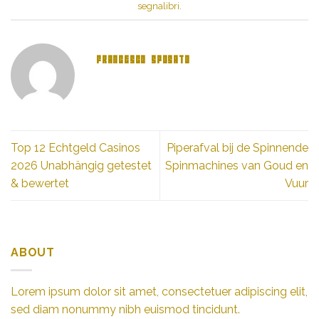
segnalibri
.
FRANCESCO SPOSATO
Top 12 Echtgeld Casinos
Piperafval bij de Spinnende
2026 Unabhängig getestet
Spinmachines van Goud en
& bewertet
Vuur
ABOUT
Lorem ipsum dolor sit amet, consectetuer adipiscing elit,
sed diam nonummy nibh euismod tincidunt.