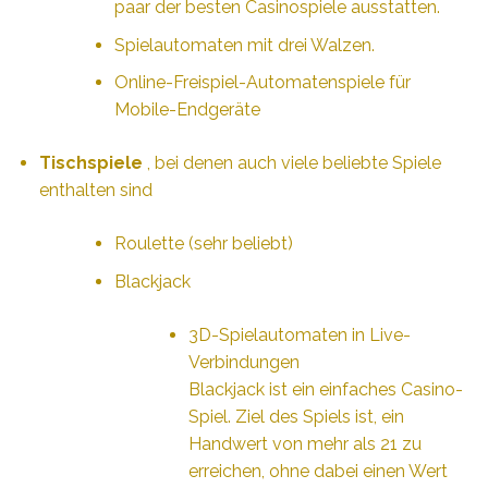
paar der besten Casinospiele ausstatten.
Spielautomaten mit drei Walzen.
Online-Freispiel-Automatenspiele für
Mobile-Endgeräte
Tischspiele
, bei denen auch viele beliebte Spiele
enthalten sind
Roulette (sehr beliebt)
Blackjack
3D-Spielautomaten in Live-
Verbindungen
Blackjack ist ein einfaches Casino-
Spiel. Ziel des Spiels ist, ein
Handwert von mehr als 21 zu
erreichen, ohne dabei einen Wert