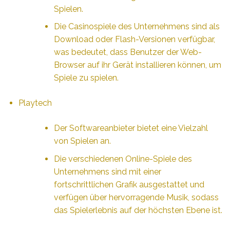
Spielen.
Die Casinospiele des Unternehmens sind als
Download oder Flash-Versionen verfügbar,
was bedeutet, dass Benutzer der Web-
Browser auf ihr Gerät installieren können, um
Spiele zu spielen.
Playtech
Der Softwareanbieter bietet eine Vielzahl
von Spielen an.
Die verschiedenen Online-Spiele des
Unternehmens sind mit einer
fortschrittlichen Grafik ausgestattet und
verfügen über hervorragende Musik, sodass
das Spielerlebnis auf der höchsten Ebene ist.