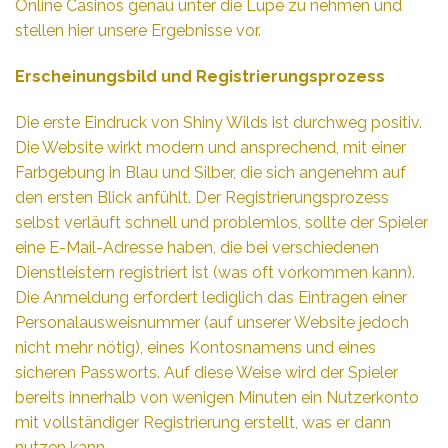
Online Casinos genau unter die Lupe zu nehmen und
stellen hier unsere Ergebnisse vor.
Erscheinungsbild und Registrierungsprozess
Die erste Eindruck von Shiny Wilds ist durchweg positiv.
Die Website wirkt modern und ansprechend, mit einer
Farbgebung in Blau und Silber, die sich angenehm auf
den ersten Blick anfühlt. Der Registrierungsprozess
selbst verläuft schnell und problemlos, sollte der Spieler
eine E-Mail-Adresse haben, die bei verschiedenen
Dienstleistern registriert ist (was oft vorkommen kann).
Die Anmeldung erfordert lediglich das Eintragen einer
Personalausweisnummer (auf unserer Website jedoch
nicht mehr nötig), eines Kontosnamens und eines
sicheren Passworts. Auf diese Weise wird der Spieler
bereits innerhalb von wenigen Minuten ein Nutzerkonto
mit vollständiger Registrierung erstellt, was er dann
nutzen kann.