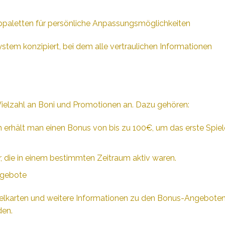
bpaletten für persönliche Anpassungsmöglichkeiten
stem konzipiert, bei dem alle vertraulichen Informationen
ielzahl an Boni und Promotionen an. Dazu gehören:
erhält man einen Bonus von bis zu 100€, um das erste Spie
die in einem bestimmten Zeitraum aktiv waren.
ngebote
ielkarten und weitere Informationen zu den Bonus-Angebote
den.