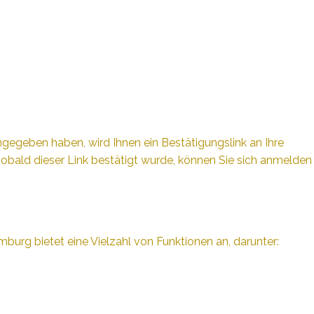
egeben haben, wird Ihnen ein Bestätigungslink an Ihre
bald dieser Link bestätigt wurde, können Sie sich anmelden
rg bietet eine Vielzahl von Funktionen an, darunter: