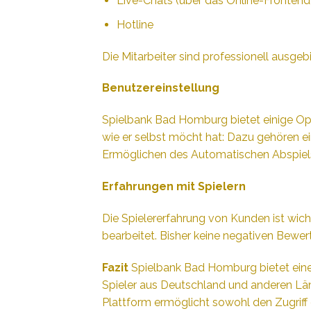
Live-Chats (über das Online-Frontend
Hotline
Die Mitarbeiter sind professionell ausgeb
Benutzereinstellung
Spielbank Bad Homburg bietet einige Opt
wie er selbst möcht hat: Dazu gehören ei
Ermöglichen des Automatischen Abspiel
Erfahrungen mit Spielern
Die Spielererfahrung von Kunden ist wic
bearbeitet. Bisher keine negativen Bewe
Fazit
Spielbank Bad Homburg bietet eine
Spieler aus Deutschland und anderen Länd
Plattform ermöglicht sowohl den Zugrif