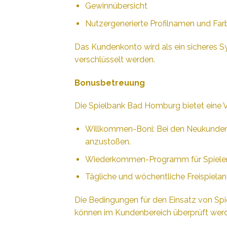
Gewinnübersicht
Nutzergenerierte Profilnamen und Far
Das Kundenkonto wird als ein sicheres Sy
verschlüsselt werden.
Bonusbetreuung
Die Spielbank Bad Homburg bietet eine V
Willkommen-Boni: Bei den Neukunden 
anzustoßen.
Wiederkommen-Programm für Spieler, 
Tägliche und wöchentliche Freispiela
Die Bedingungen für den Einsatz von Sp
können im Kundenbereich überprüft wer