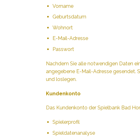
Vorname
Geburtsdatum
Wohnort
E-Mail-Adresse
Passwort
Nachdem Sie alle notwendigen Daten eing
angegebene E-Mail-Adresse gesendet. So
und loslegen.
Kundenkonto
Das Kundenkonto der Spielbank Bad Hombu
Spielerprofil
Spieldatenanalyse