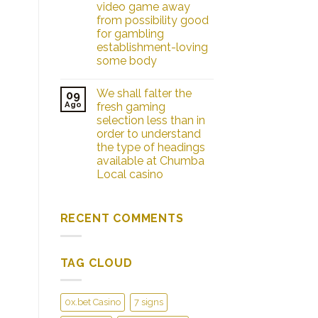
video game away
from possibility good
for gambling
establishment-loving
some body
We shall falter the
09
Ago
fresh gaming
selection less than in
order to understand
the type of headings
available at Chumba
Local casino
RECENT COMMENTS
TAG CLOUD
0x.bet Casino
7 signs