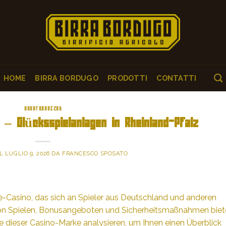
HOME
BIRRA BORDUGO
PRODOTTI
CONTATTI
UNCATEGORIZED
– Glücksspielanlagen in Rheinland-Pfalz
IL
LUGLIO 9, 2026
DA
FRANCESCO SPOSATO
e-Casino, das sich an Spieler aus Deutschland und anderen
 von Spielen, Bonusangeboten und Sicherheitsmaßnahmen biet
e dieser Casino-Marke analysieren, um Ihnen einen Überblick