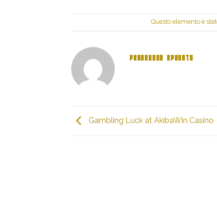
in
una
una
nuova
nuova
finestra)
finestra)
Questo elemento è stato
FRANCESCO SPOSATO
Gambling Luck at AkibaWin Casino