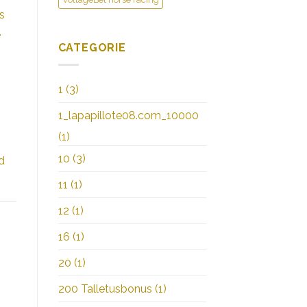
s
.
CATEGORIE
1
(3)
1_lapapillote08.com_10000
(1)
10
(3)
d
11
(1)
12
(1)
16
(1)
20
(1)
200 Talletusbonus
(1)