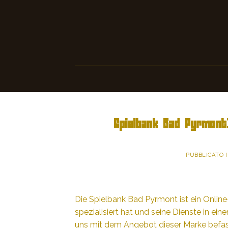
Skip
to
content
Spielbank Bad Pyrmont
PUBBLICATO 
Die Spielbank Bad Pyrmont ist ein Online
spezialisiert hat und seine Dienste in ei
uns mit dem Angebot dieser Marke befass