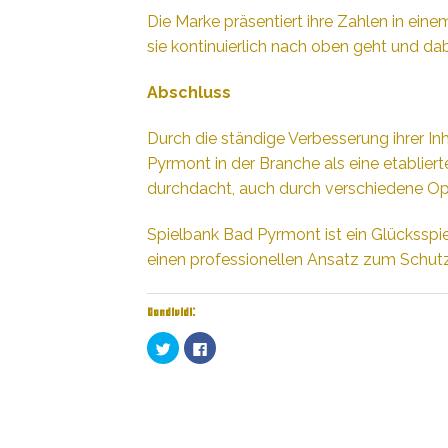
Die Marke präsentiert ihre Zahlen in eine
sie kontinuierlich nach oben geht und da
Abschluss
Durch die ständige Verbesserung ihrer In
Pyrmont in der Branche als eine etabliert
durchdacht, auch durch verschiedene Op
Spielbank Bad Pyrmont ist ein Glücksspiel
einen professionellen Ansatz zum Schutz
Condividi:
Fai
Fai
clic
clic
qui
per
per
condividere
condividere
su
su
Facebook
Twitter
(Si
(Si
apre
apre
in