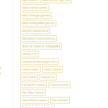
people
best online casino
bonus
rules
best Tortuga games
best VoltageBet games
bet365 Nederland
Betnation Casino bonus
Book of Dead at VoltageBet
casino 770
casinocomeonlogin.com
s
casino realz
Cheri Casino
r
click here
cliquez ici
ComeOn! Casino
CresusCasino
Fair Play Casino
Hard Rock Casino
hier klicken
Holland casino bonus