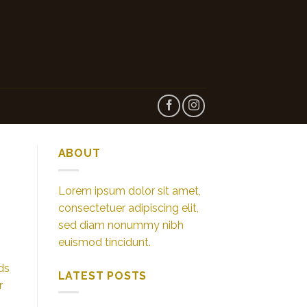
ABOUT
Lorem ipsum dolor sit amet,
consectetuer adipiscing elit,
sed diam nonummy nibh
euismod tincidunt.
ds
LATEST POSTS
r