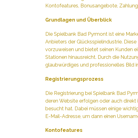
Kontofeatures, Bonusangebote, Zahlung
Grundlagen und Überblick
Die Spielbank Bad Pyrmont ist eine Mar
Anbieters der Glücksspielindustrie. Dies
vorzuweisen und bietet seinen Kunden ei
Stationen hinausreicht. Durch die Nutzun
glaubwürdiges und professionelles Bild i
Registrierungsprozess
Die Registrierung bei Spielbank Bad Pyrmo
deren Website erfolgen oder auch direk
besucht hat. Dabei müssen einige wicht
E-Mail-Adresse, um dann einen Usernam
Kontofeatures