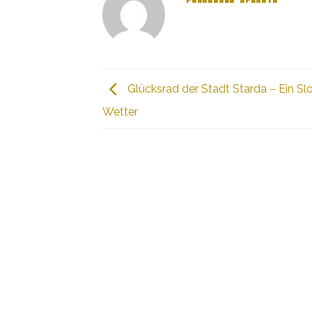
FRANCESCO SPOSATO
Glücksrad der Stadt Starda – Ein Slot
Wetter