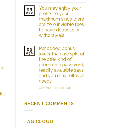
You may enjoy your
09
Ago
profits to your
maximum since there
are zero invisible fees
to have deposits or
withdrawals
Per added bonus
09
Ago
lower than are split of
the offer kind of,
promotion password,
n.
readily available says,
and you may rollover
needs
su
Commenti disabilitati
Per
des
added
bonus
RECENT COMMENTS
lower
than
are
TAG CLOUD
split
of