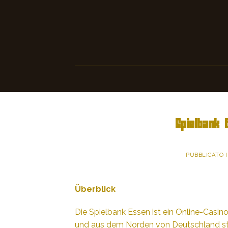
Skip
to
content
Spielbank 
PUBBLICATO 
Überblick
Die Spielbank Essen ist ein Online-Casin
und aus dem Norden von Deutschland sta