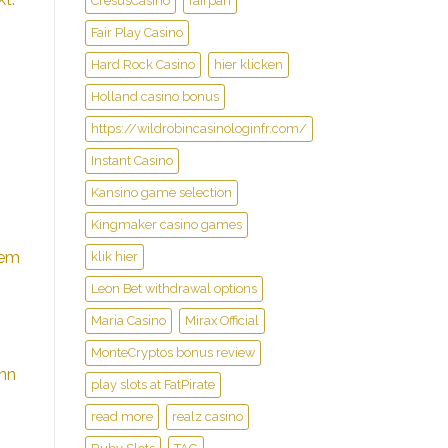
CresusCasino
fairpari
Fair Play Casino
Hard Rock Casino
hier klicken
Holland casino bonus
https://wildrobincasinologinfr.com/
Instant Casino
Kansino game selection
Kingmaker casino games
dem
klik hier
Leon Bet withdrawal options
Maria Casino
Mirax Official
MonteCryptos bonus review
enn
play slots at FatPirate
read more
realz casino