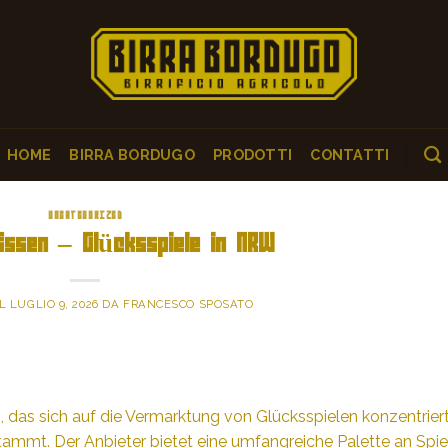
HOME
BIRRA BORDUGO
PRODOTTI
CONTATTI
UNCATEGORIZED
Essen – Glücksspiele in NRW
IL
LUGLIO 9, 2026
DA
FRANCESCO SPOSATO
o, das sich auf die Vermarktung von Glücksspielen konzentrier
mmt. Der Anbieter bietet eine umfangreiche Palette an Spie