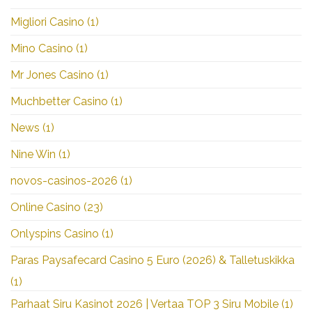
Migliori Casino
(1)
Mino Casino
(1)
Mr Jones Casino
(1)
Muchbetter Casino
(1)
News
(1)
Nine Win
(1)
novos-casinos-2026
(1)
Online Casino
(23)
Onlyspins Casino
(1)
Paras Paysafecard Casino 5 Euro (2026) & Talletuskikka
(1)
Parhaat Siru Kasinot 2026 | Vertaa TOP 3 Siru Mobile
(1)