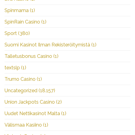
Spinmama
(1)
SpinRain Casino
(1)
Sport
(380)
Suomi Kasinot Ilman Rekisteröitymistä
(1)
Talletusbonus Casino
(1)
textslp
(1)
Trumo Casino
(1)
Uncategorized
(18.157)
Union Jackpots Casino
(2)
Uudet Nettikasinot Malta
(1)
Välismaa Kasiino
(1)