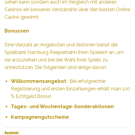
sehen kann sondern auch im Vergleich mit anderen
Casinos ein besseres Verständnis über den besten Online
Casino gewinnt
Bonussen
Eine Vielzahl an Angeboten und Aktionen bietet die
Spielbank Hamburg Reeperbahn ihren Spielern an, um
sie anzuziehen und bei der Wahl ihres Spiels zu
unterstützen. Die folgenden sind einige davon:
Willkommensangebot
: Bei erfolgreicher
Registrierung und ersten Einzahlungen erhält man 100
% Echtgeld Bonus
Tages- und Wochentage-Sonderaktionen
Kampagnengutscheine
Condividi: