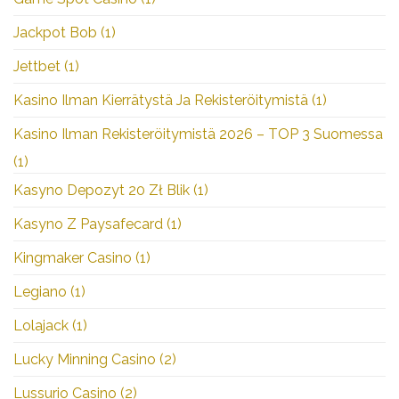
Jackpot Bob
(1)
Jettbet
(1)
Kasino Ilman Kierrätystä Ja Rekisteröitymistä
(1)
Kasino Ilman Rekisteröitymistä 2026 – TOP 3 Suomessa
(1)
Kasyno Depozyt 20 Zł Blik
(1)
Kasyno Z Paysafecard
(1)
Kingmaker Casino
(1)
Legiano
(1)
Lolajack
(1)
Lucky Minning Casino
(2)
Lussurio Casino
(2)