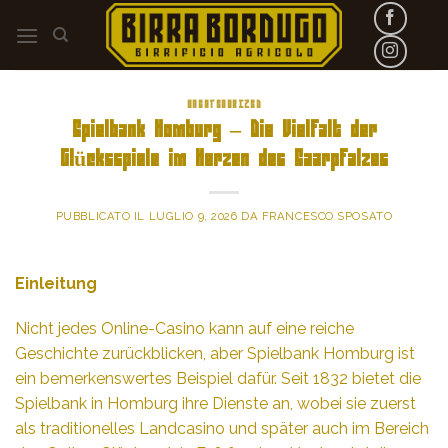
Skip
to
content
UNCATEGORIZED
Spielbank Homburg – Die Vielfalt der
Glücksspiele im Herzen des Saarpfalzes
PUBBLICATO IL
LUGLIO 9, 2026
DA
FRANCESCO SPOSATO
Einleitung
Nicht jedes Online-Casino kann auf eine reiche
Geschichte zurückblicken, aber Spielbank Homburg ist
ein bemerkenswertes Beispiel dafür. Seit 1832 bietet die
Spielbank in Homburg ihre Dienste an, wobei sie zuerst
als traditionelles Landcasino und später auch im Bereich