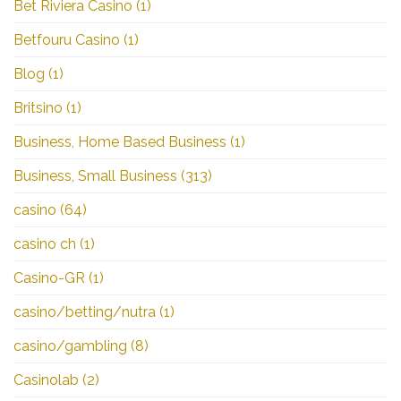
Bet Riviera Casino
(1)
Betfouru Casino
(1)
Blog
(1)
Britsino
(1)
Business, Home Based Business
(1)
Business, Small Business
(313)
casino
(64)
casino ch
(1)
Casino-GR
(1)
casino/betting/nutra
(1)
casino/gambling
(8)
Casinolab
(2)