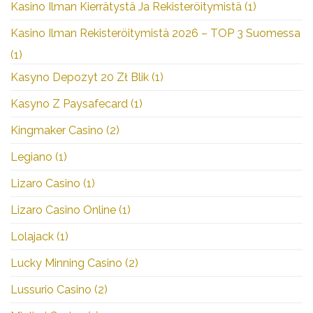
Kasino Ilman Kierrätystä Ja Rekisteröitymistä
(1)
Kasino Ilman Rekisteröitymistä 2026 – TOP 3 Suomessa
(1)
Kasyno Depozyt 20 Zł Blik
(1)
Kasyno Z Paysafecard
(1)
Kingmaker Casino
(2)
Legiano
(1)
Lizaro Casino
(1)
Lizaro Casino Online
(1)
Lolajack
(1)
Lucky Minning Casino
(2)
Lussurio Casino
(2)