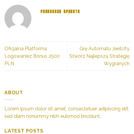
FRANCESCO SPOSATO
Oficjalna Platforma
Grę Automatu Jeetcity
Logowaniez Bonus 2500
Stwórz Najlepszą Strategię
PLN
Wygranych
ABOUT
Lorem ipsum dolor sit amet, consectetuer adipiscing elit,
sed diam nonummy nibh euismod tincidunt.
LATEST POSTS