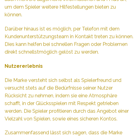
um dem Spieler weitere Hilfestellungen bieten zu
können.
Darüber hinaus ist es möglich, per Telefon mit dem
Kundenunterstützungsteam in Kontakt treten zu können.
Dies kann helfen bei schnellen Fragen oder Problemen
direkt schnellstmöglich gelöst zu werden.
Nutzererlebnis
Die Marke versteht sich selbst als Spielerfreund und
versucht stets auf die Bedürfnisse seiner Nutzer
Rücksicht zu nehmen, indem sie eine Atmosphäre
schafft, in der Glücksspielen mit Respekt getrieben
werden. Die Spieler profitieren durch das Angebot einer
Vielzahl von Spielen, sowie eines sicheren Kontos.
Zusammenfassend lässt sich sagen, dass die Marke