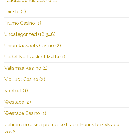
Talletusbonus Casino
(1)
textslp
(1)
Trumo Casino
(1)
Uncategorized
(18.348)
Union Jackpots Casino
(2)
Uudet Nettikasinot Malta
(1)
Välismaa Kasiino
(1)
VipLuck Casino
(2)
Voetbal
(1)
Westace
(2)
Westace Casino
(1)
Zahraniční casina pro české hráče: Bonus bez vkladu
2026