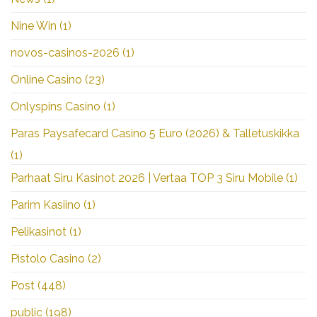
Nine Win
(1)
novos-casinos-2026
(1)
Online Casino
(23)
Onlyspins Casino
(1)
Paras Paysafecard Casino 5 Euro (2026) & Talletuskikka
(1)
Parhaat Siru Kasinot 2026 | Vertaa TOP 3 Siru Mobile
(1)
Parim Kasiino
(1)
Pelikasinot
(1)
Pistolo Casino
(2)
Post
(448)
public
(198)