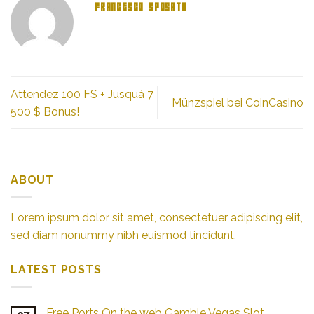
FRANCESCO SPOSATO
Attendez 100 FS + Jusquà 7
Münzspiel bei CoinCasino
500 $ Bonus!
ABOUT
Lorem ipsum dolor sit amet, consectetuer adipiscing elit,
sed diam nonummy nibh euismod tincidunt.
LATEST POSTS
Free Ports On the web Gamble Vegas Slot