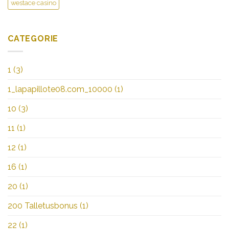
westace casino
CATEGORIE
1
(3)
1_lapapillote08.com_10000
(1)
10
(3)
11
(1)
12
(1)
16
(1)
20
(1)
200 Talletusbonus
(1)
22
(1)