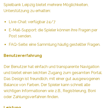
Spielbank Leipzig bietet mehrere Möglichkeiten,
Unterstützung zu erhalten:
Live-Chat: verfügbar 24/7
E-Mail-Support: die Spieler können ihre Fragen per
Post senden.
FAQ-Seite: eine Sammlung häufig gestellter Fragen.
Benutzererfahrung
Der Benutzer hat einfach und transparente Navigation
und bietet einen leichten Zugang zum gesamten Portal.
Das Design ist freundlich, mit einer gut ausgewogenen
Balance von Farben. Der Spieler kann schnell alle
wichtigen Informationen wie z.B., Registrierung, Boni
oder Zahlungsverfahren finden.
Leistung