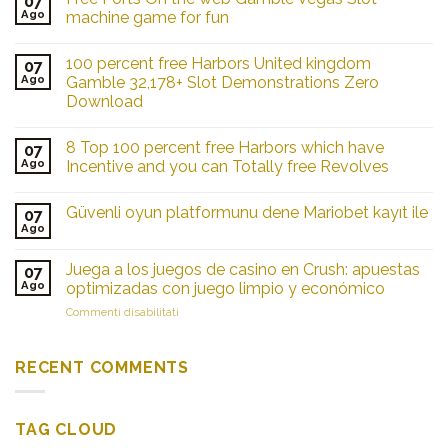
07
Ago
machine game for fun
100 percent free Harbors United kingdom
07
Ago
Gamble 32,178+ Slot Demonstrations Zero
Download
8 Top 100 percent free Harbors which have
07
Ago
Incentive and you can Totally free Revolves
Güvenli oyun platformunu dene Mariobet kayıt ile
07
Ago
Juega a los juegos de casino en Crush: apuestas
07
Ago
optimizadas con juego limpio y económico
su
Commenti disabilitati
Juega
a
los
RECENT COMMENTS
juegos
de
casino
TAG CLOUD
en
Crush: