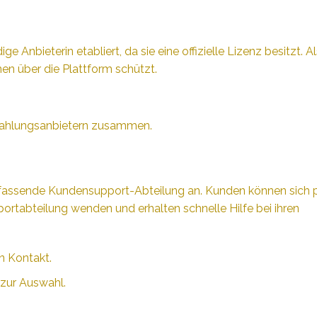
e Anbieterin etabliert, da sie eine offizielle Lizenz besitzt. A
nen über die Plattform schützt.
Zahlungsanbietern zusammen.
fassende Kundensupport-Abteilung an. Kunden können sich 
portabteilung wenden und erhalten schnelle Hilfe bei ihren
n Kontakt.
zur Auswahl.