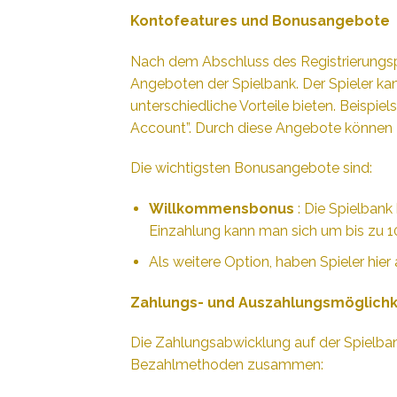
Kontofeatures und Bonusangebote
Nach dem Abschluss des Registrierungsp
Angeboten der Spielbank. Der Spieler ka
unterschiedliche Vorteile bieten. Beispi
Account”. Durch diese Angebote können 
Die wichtigsten Bonusangebote sind:
Willkommensbonus
: Die Spielbank
Einzahlung kann man sich um bis zu 10
Als weitere Option, haben Spieler hi
Zahlungs- und Auszahlungsmöglichk
Die Zahlungsabwicklung auf der Spielb
Bezahlmethoden zusammen: