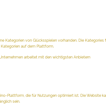
ene Kategorien von Glücksspielen vorhanden. Die Kategories 
e Kategorien auf dem Plattform.
 Unternehmen arbeitet mit den wichtigsten Anbietern
no-Plattform, die für Nutzungen optimiert ist. Die Website k
nglich sein.