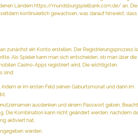
iedenen Ländern
https://mundsburgspielbank.com.de/
an. Die
seitdem kontinuierlich gewachsen, was darauf hinweist, dass
n zunächst ein Konto erstellen. Der Registrierungsprozess is
itte. Als Spieler kann man sich entscheiden, ob man über die
ilen Casino-Apps registriert wird. Die wichtigsten
 sind:
n, indem er im ersten Feld seinen Geburtsmonat und dann im
bt.
 Benutzernamen ausdenken und einem Passwort geben. Beach
rgang. Die Kombination kann nicht geändert werden, nachdem de
ng aktiviert hat.
 angegeben werden.