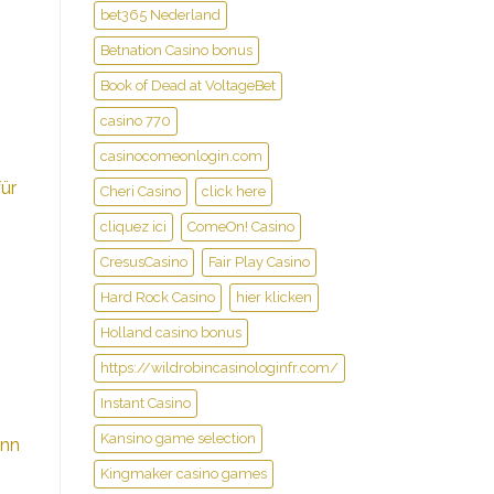
bet365 Nederland
Betnation Casino bonus
Book of Dead at VoltageBet
casino 770
casinocomeonlogin.com
für
Cheri Casino
click here
cliquez ici
ComeOn! Casino
CresusCasino
Fair Play Casino
Hard Rock Casino
hier klicken
Holland casino bonus
https://wildrobincasinologinfr.com/
Instant Casino
Kansino game selection
ann
Kingmaker casino games