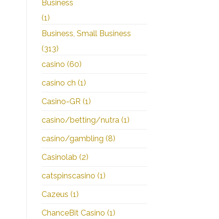
Business
(1)
Business, Small Business
(313)
casino
(60)
casino ch
(1)
Casino-GR
(1)
casino/betting/nutra
(1)
casino/gambling
(8)
Casinolab
(2)
catspinscasino
(1)
Cazeus
(1)
ChanceBit Casino
(1)