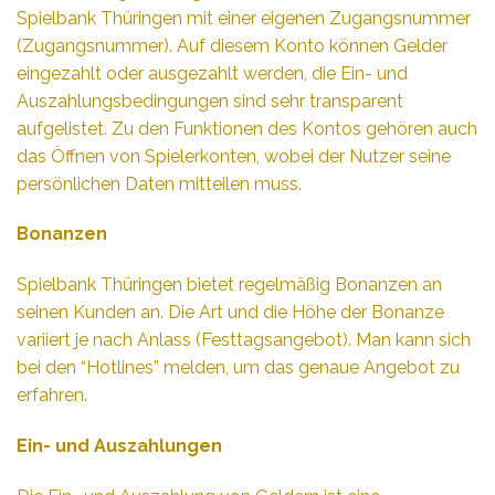
Spielbank Thüringen mit einer eigenen Zugangsnummer
(Zugangsnummer). Auf diesem Konto können Gelder
eingezahlt oder ausgezahlt werden, die Ein- und
Auszahlungsbedingungen sind sehr transparent
aufgelistet. Zu den Funktionen des Kontos gehören auch
das Öffnen von Spielerkonten, wobei der Nutzer seine
persönlichen Daten mitteilen muss.
Bonanzen
Spielbank Thüringen bietet regelmäßig Bonanzen an
seinen Kunden an. Die Art und die Höhe der Bonanze
variiert je nach Anlass (Festtagsangebot). Man kann sich
bei den “Hotlines” melden, um das genaue Angebot zu
erfahren.
Ein- und Auszahlungen