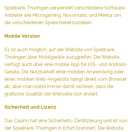
Spielbank Thüringen verwendet verschiedene Software-
Anbieter wie Microgaming, Novomatic und Merkur um
die verschiedenen Spiele bereitzustellen.
Mobile Version
Es ist auch möglich, auf der Website von Spielbank
Thüringen über Mobilgeräte zuzugreifen. Die Website
verfügt auch über eine mobile App für iOS- und Android-
Geräte. Die Nutzbarkeit einer mobilen Anwendung oder
eines mobilen Web-Angebots hängt direkt vom Browser
ab, aber man sollte immer damit rechnen, dass die
grafische Qualität der Webseite sich ändert.
Sicherheit und Lizenz
Das Casino hat eine Sicherheits-Zertifizierung und ist von
der Spielbank Thüringen in Erfurt lizenziert. Die Website