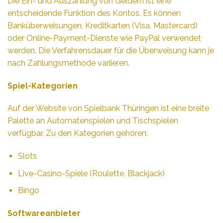
Die Ein- und Auszahlung von Geldern ist eine
entscheidende Funktion des Kontos. Es können
Banküberweisungen, Kreditkarten (Visa, Mastercard)
oder Online-Payment-Dienste wie PayPal verwendet
werden. Die Verfahrensdauer für die Überweisung kann je
nach Zahlungsmethode variieren.
Spiel-Kategorien
Auf der Website von Spielbank Thüringen ist eine breite
Palette an Automatenspielen und Tischspielen
verfügbar. Zu den Kategorien gehören:
Slots
Live-Casino-Spiele (Roulette, Blackjack)
Bingo
Softwareanbieter