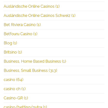
Ausländische Online Casinos
(1)
Ausländische Online Casinos Schweiz
(1)
Bet Riviera Casino
(1)
Betfouru Casino
(1)
Blog
(1)
Britsino
(1)
Business, Home Based Business
(1)
Business, Small Business
(313)
casino
(64)
casino ch
(1)
Casino-GR
(1)
casino/betting/nutra
(1)