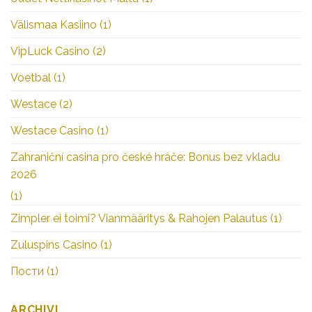
Välismaa Kasiino
(1)
VipLuck Casino
(2)
Voetbal
(1)
Westace
(2)
Westace Casino
(1)
Zahraniční casina pro české hráče: Bonus bez vkladu
2026
(1)
Zimpler ei toimi? Vianmääritys & Rahojen Palautus
(1)
Zuluspins Casino
(1)
Пости
(1)
ARCHIVI