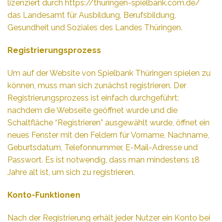
lizenziert durch
https://thuringen-spielbank.com.de/
das Landesamt für Ausbildung, Berufsbildung,
Gesundheit und Soziales des Landes Thüringen.
Registrierungsprozess
Um auf der Website von Spielbank Thüringen spielen zu
können, muss man sich zunächst registrieren. Der
Registrierungsprozess ist einfach durchgeführt:
nachdem die Webseite geöffnet wurde und die
Schaltfläche “Registrieren” ausgewählt wurde, öffnet ein
neues Fenster mit den Feldern für Vorname, Nachname,
Geburtsdatum, Telefonnummer, E-Mail-Adresse und
Passwort. Es ist notwendig, dass man mindestens 18
Jahre alt ist, um sich zu registrieren.
Konto-Funktionen
Nach der Registrierung erhält jeder Nutzer ein Konto bei