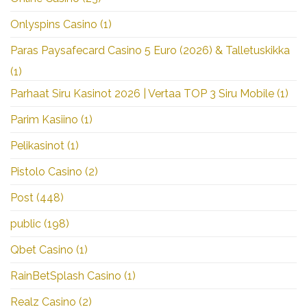
Onlyspins Casino
(1)
Paras Paysafecard Casino 5 Euro (2026) & Talletuskikka
(1)
Parhaat Siru Kasinot 2026 | Vertaa TOP 3 Siru Mobile
(1)
Parim Kasiino
(1)
Pelikasinot
(1)
Pistolo Casino
(2)
Post
(448)
public
(198)
Qbet Casino
(1)
RainBetSplash Casino
(1)
Realz Casino
(2)