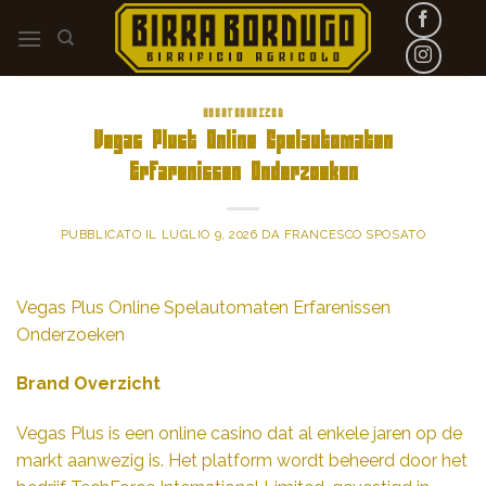
Skip
to
content
UNCATEGORIZED
Vegas Plust Online Spelautomaten
Erfarenissen Onderzoeken
PUBBLICATO IL
LUGLIO 9, 2026
DA
FRANCESCO SPOSATO
Vegas Plus Online Spelautomaten Erfarenissen
Onderzoeken
Brand Overzicht
Vegas Plus is een online casino dat al enkele jaren op de
markt aanwezig is. Het platform wordt beheerd door het