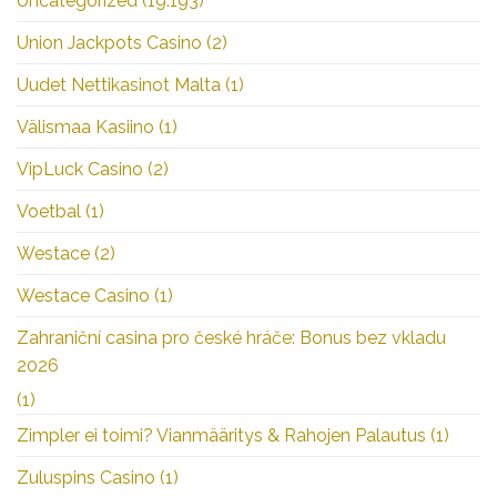
Uncategorized
(19.193)
Union Jackpots Casino
(2)
Uudet Nettikasinot Malta
(1)
Välismaa Kasiino
(1)
VipLuck Casino
(2)
Voetbal
(1)
Westace
(2)
Westace Casino
(1)
Zahraniční casina pro české hráče: Bonus bez vkladu
2026
(1)
Zimpler ei toimi? Vianmääritys & Rahojen Palautus
(1)
Zuluspins Casino
(1)